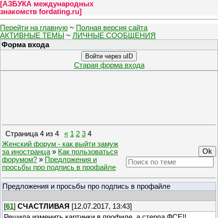
[
АЗБУКА международных
знакомств fordating.ru
]
Перейти на главную
~
Полная версия сайта
АКТИВНЫЕ ТЕМЫ
~
ЛИЧНЫЕ СООБЩЕНИЯ
Форма входа
Войти через uID
Старая форма входа
Страница
4
из
4
«
1
2
3
4
Женский форум - как выйти замуж
за иностранца
»
Как пользоваться
форумом?
»
Предложения и
просьбы про подпись в профайле
Предложения и просьбы про подпись в профайле
[
61
]
СЧАСТЛИВАЯ
[12.07.2017, 13:43]
Решила изменить картинки в профиле, а стерла ФСЕ!!