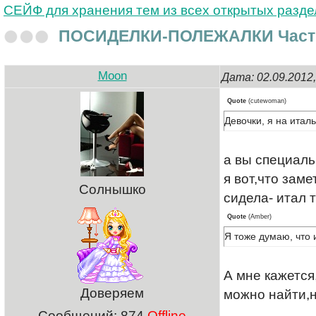
СЕЙФ для хранения тем из всех открытых разд
ПОСИДЕЛКИ-ПОЛЕЖАЛКИ Част
Moon
Дата: 02.09.2012
Quote
(
cutewoman
)
Девочки, я на итал
а вы специал
я вот,что зам
Солнышко
сидела- итал 
Quote
(
Amber
)
Я тоже думаю, что 
А мне кажется
Доверяем
можно найти,но
Сообщений:
874
Offline