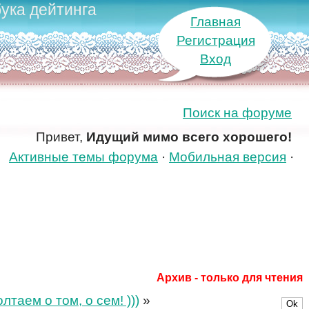
ука дейтинга
Главная
Регистрация
Вход
Поиск на форуме
Привет,
Идущий мимо всего хорошего!
Активные темы форума
·
Мобильная версия
·
Архив - только для чтения
таем о том, о сем! )))
»