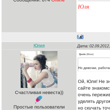
Юля
Юлия
Дата: 02.09.2012
Quote
(
Moon
)
Но девочки, работа
Ой, Юля! Не з
сайте знакомс
Счастливая невеста))
очень пережив
уделять друго
Простые пользователи
но скучать точ