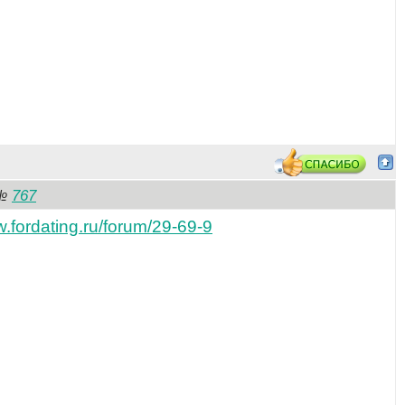
767
№
w.fordating.ru/forum/29-69-9