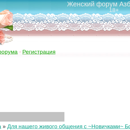
Женский форум Азб
18+
форума
·
Регистрация
а
»
Для нашего живого общения с ~Новичками~ Бол