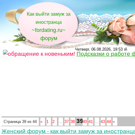
Как выйти замуж за
иностранца
~fordating.ru~
форум
Четверг, 06.08.2026, 19:53 ॐ
Подсказки о работе 
39
Страница
39
из
44
«
1
2
…
37
38
40
41
…
43
44
»
Женский форум - как выйти замуж за иностранц