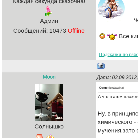
Каждая секунда сказочна!
ч
Админ
Сообщений:
10473
Offline
Все ки
Подсказки по раб
Moon
Дата: 03.09.2012
Quote
(
lenababina
)
А что в этом плохо
Ну, в принцип
химического - 
Солнышко
мучения,зато