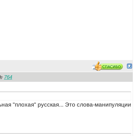
764
№
ьная "плохая" русская... Это слова-манипуляции