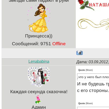
Звезды сами падают в руки
Принцесса))
Сообщений:
9751
Offline
Lenababina
Дата: 03.09.2012
Quote
(
Moon
)
,что у него был пл
И не будешь т
с его стороны
Каждая секунда сказочна!
Quote
(
Moon
)
Админ