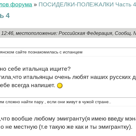
елов форума
»
ПОСИДЕЛКИ-ПОЛЕЖАЛКИ Часть 
ь 4
, 12:46, местоположение: Российская Федерация, Сообщ. 
ьянском сайте познакомилась с испанцем
ьно себе итальнца ищите?
етила,что итальянцы очень любят наших русских 
тебе всегда напишет.
им сложно найти пару , если они живут в чужой стране..
,что вообше любому эмигранту(я имею введу мэна
 не местную (т.е такую же как и ты эмигрантку).