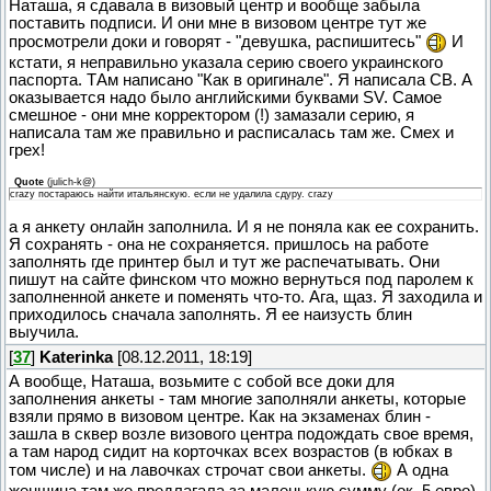
Наташа, я сдавала в визовый центр и вообще забыла
поставить подписи. И они мне в визовом центре тут же
просмотрели доки и говорят - "девушка, распишитесь"
И
кстати, я неправильно указала серию своего украинского
паспорта. ТАм написано "Как в оригинале". Я написала СВ. А
оказывается надо было английскими буквами SV. Самое
смешное - они мне корректором (!) замазали серию, я
написала там же правильно и расписалась там же. Смех и
грех!
Quote
(
julich-k@
)
crazy постараюсь найти итальянскую. если не удалила сдуру. crazy
а я анкету онлайн заполнила. И я не поняла как ее сохранить.
Я сохранять - она не сохраняется. пришлось на работе
заполнять где принтер был и тут же распечатывать. Они
пишут на сайте финском что можно вернуться под паролем к
заполненной анкете и поменять что-то. Ага, щаз. Я заходила и
приходилось сначала заполнять. Я ее наизусть блин
выучила.
[
37
]
Katerinka
[08.12.2011, 18:19]
А вообще, Наташа, возьмите с собой все доки для
заполнения анкеты - там многие заполняли анкеты, которые
взяли прямо в визовом центре. Как на экзаменах блин -
зашла в сквер возле визового центра подождать свое время,
а там народ сидит на корточках всех возрастов (в юбках в
том числе) и на лавочках строчат свои анкеты.
А одна
женщина там же предлагала за маленькую сумму (ок. 5 евро)