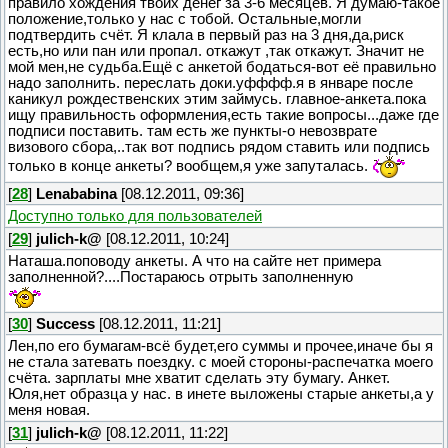
правило хождения твоих денег за 3-6 месяцев. Я думаю-такое
положение,только у нас с тобой. Остальные,могли
подтвердить счёт. Я клала в первый раз на 3 дня,да,риск
есть,но или пан или пропал. откажут ,так откажут. Значит не
мой мен,не судьба.Ещё с анкетой бодаться-вот её правильно
надо заполнить. переслать доки.уфффф.я в январе после
каникул рождественских этим займусь. главное-анкета.пока
ищу правильность оформления,есть такие вопросы...даже где
подписи поставить. там есть же пункты-о невозврате
визового сбора,..так вот подпись рядом ставить или подпись
только в конце анкеты? вообщем,я уже запуталась.
[
28
]
Lenababina
[08.12.2011, 09:36]
Доступно только для пользователей
[
29
]
julich-k@
[08.12.2011, 10:24]
Наташа.поповоду анкеты. А что на сайте нет примера
заполненной?....Постараюсь отрыть заполненную
[
30
]
Success
[08.12.2011, 11:21]
Лен,по его бумагам-всё будет,его суммы и прочее,иначе бы я
не стала затевать поездку. с моей стороны-распечатка моего
счёта. зарплаты мне хватит сделать эту бумагу. Анкет.
Юля,нет образца у нас. в инете выложены старые анкеты,а у
меня новая.
[
31
]
julich-k@
[08.12.2011, 11:22]