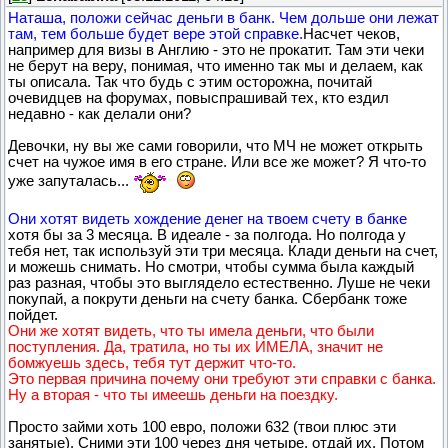
Наташа, положи сейчас деньги в банк. Чем дольше они лежат
там, тем больше будет вере этой справке.
Насчет чеков,
например для визы в Англию - это не прокатит. Там эти чеки
не берут на веру, понимая, что именно так мы и делаем, как
ты описала. Так что будь с этим осторожна, почитай
очевидцев на форумах, повыспрашивай тех, кто ездил
недавно - как делали они?
Девочки, ну вы же сами говорили, что МЧ не может открыть
счет на чужое имя в его стране. Или все же может? Я что-то
уже запуталась...
Они хотят видеть хождение денег на твоем счету в банке
хотя бы за 3 месяца. В идеале - за полгода. Но полгода у
тебя нет, так используй эти три месяца. Клади деньги на счет,
и можешь снимать. Но смотри, чтобы сумма была каждый
раз разная, чтобы это выглядело естественно. Луше не чеки
покупай, а покрути деньги на счету банка. Сбербанк тоже
пойдет.
Они же хотят видеть, что ты имела деньги, что были
поступления. Да, тратила, но ты их ИМЕЛА, значит не
бомжуешь здесь, тебя тут держит что-то.
Это первая причина почему они требуют эти справки с банка.
Ну а вторая - что ты имеешь деньги на поездку.
Просто займи хоть 100 евро, положи 632 (твои плюс эти
занятые). Сними эти 100 через дня четыре, отдай их. Потом