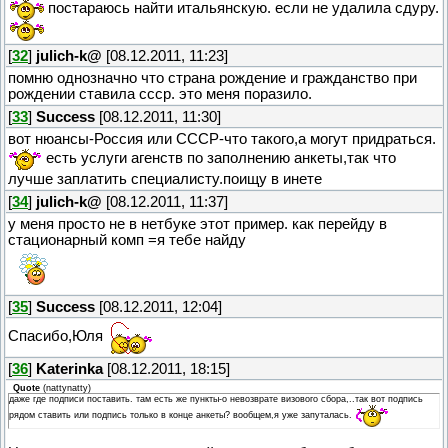
постараюсь найти итальянскую. если не удалила сдуру.
[
32
]
julich-k@
[08.12.2011, 11:23]
помню однозначно что страна рождение и гражданство при
рождении ставила ссср. это меня поразило.
[
33
]
Success
[08.12.2011, 11:30]
вот нюансы-Россия или СССР-что такого,а могут придраться.
есть услуги агенств по заполнению анкеты,так что
лучше заплатить специалисту.поищу в инете
[
34
]
julich-k@
[08.12.2011, 11:37]
у меня просто не в нетбуке этот пример. как перейду в
стационарный комп =я тебе найду
[
35
]
Success
[08.12.2011, 12:04]
Спасибо,Юля
[
36
]
Katerinka
[08.12.2011, 18:15]
Quote
(
nattynatty
)
даже где подписи поставить. там есть же пункты-о невозврате визового сбора,..так вот подпись
рядом ставить или подпись только в конце анкеты? вообщем,я уже запуталась.