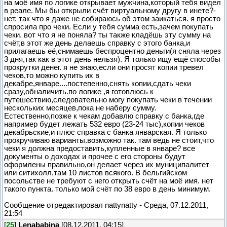
на моё имя по логике открывает мужчина,который тебя видел
в реале. Мы бы открыли счёт виртуальному другу в инете?-
нет. так что я даже не собираюсь об этом заикаться. я просто
спросила про чеки. Если у тебя сумма есть,зачем покупать
чеки. вот что я не поняла? ты также кладёшь эту сумму на
счёт,в этот же день делаешь справку с этого банка,и
прилагаешь её,снимаешь беспроцентно деньги(я сняла через
3 дня,так как в этот день нельзя). Я только ищу ещё способы
прокрутки денег. я не знаю,если они просят копии тревел
чеков,то можно купить их в
декабре,январе....постепенно,снять копии,сдать чеки
сразу,обналичить.по логике ,я готовлюсь к
путешествию,следовательно могу покупать чеки в течении
нескольких месяцев,пока не наберу сумму.
Естественно,позже к чекам добавлю справку с банка,где
например будет лежать 532 евро (23-24 тыс),копии чеков
декабрьские,и плюс справка с банка январская. Я только
прокручиваю варианты.возможно так. там ведь не стоит,что
чеки я должна предоставить,купленные в январе? все
документы о доходах и прочее с его стороны будут
оформлены правильно,он делает через их муниципалитет
или ситихолл,там 10 листов всякого. В бельгийском
посольстве не требуют с него открыть счёт на моё имя. нет
такого пункта. только мой счёт по 38 евро в день минимум.
Сообщение отредактировал
nattynatty
-
Среда, 07.12.2011,
21:54
[
25
]
Lenababina
[08.12.2011, 04:15]