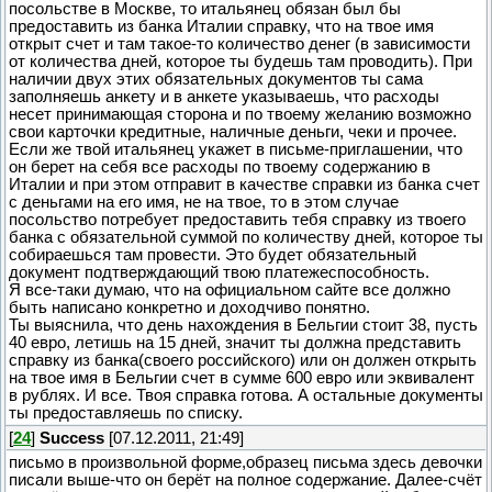
посольстве в Москве, то итальянец обязан был бы
предоставить из банка Италии справку, что на твое имя
открыт счет и там такое-то количество денег (в зависимости
от количества дней, которое ты будешь там проводить). При
наличии двух этих обязательных документов ты сама
заполняешь анкету и в анкете указываешь, что расходы
несет принимающая сторона и по твоему желанию возможно
свои карточки кредитные, наличные деньги, чеки и прочее.
Если же твой итальянец укажет в письме-приглашении, что
он берет на себя все расходы по твоему содержанию в
Италии и при этом отправит в качестве справки из банка счет
с деньгами на его имя, не на твое, то в этом случае
посольство потребует предоставить тебя справку из твоего
банка с обязательной суммой по количеству дней, которое ты
собираешься там провести. Это будет обязательный
документ подтверждающий твою платежеспособность.
Я все-таки думаю, что на официальном сайте все должно
быть написано конкретно и доходчиво понятно.
Ты выяснила, что день нахождения в Бельгии стоит 38, пусть
40 евро, летишь на 15 дней, значит ты должна представить
справку из банка(своего российского) или он должен открыть
на твое имя в Бельгии счет в сумме 600 евро или эквивалент
в рублях. И все. Твоя справка готова. А остальные документы
ты предоставляешь по списку.
[
24
]
Success
[07.12.2011, 21:49]
письмо в произвольной форме,образец письма здесь девочки
писали выше-что он берёт на полное содержание. Далее-счёт