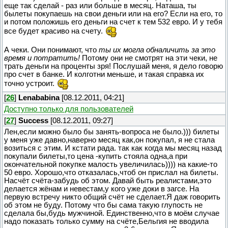
еще так сделай - раз или больше в месяц. Наташа, ты
былеты покупаешь на свои деньги или на его? Если на его, то
и потом положишь его деньги на счет к тем 532 евро. И у тебя
все будет красиво на счету.
А чеки. Они понимают, что
ты их могла обналичить за это
время и потратить!
Потому они не смотрят на эти чеки, не
трать деньги на проценты зря! Послушай меня, я дело говорю
про счет в банке. И колготни меньше, и такая справка их
точно устроит.
[
26
]
Lenababina
[08.12.2011, 04:21]
Доступно только для пользователей
[
27
]
Success
[08.12.2011, 09:27]
Лен,если можно было бы занять-вопроса не было.))) билеты
у меня уже давно,наверно месяц как,он покупал, я не стала
возиться с этим. И кстати рада. так как когда мы месяц назад
покупали билеты,то цена -купить стояла одна,а при
окончательной покупке малость увеличилась)))) на какие-то
50 евро. Хорошо,что отказалась,чтоб он прислал на билеты.
Насчёт счёта-забудь об этом. Давай быть реалистами,это
делается жёнам и невестам,у кого уже доки в загсе. На
первую встречу никто общий счёт не сделает.Я даж говорить
об этом не буду. Потому что бы сама такую глупость не
сделала бы,будь мужчиной. Единственно,что в моём случае
надо показать только сумму на счёте,Бельгия не вводила