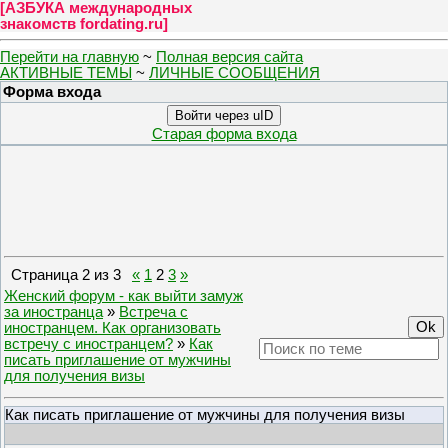
[
АЗБУКА международных
знакомств fordating.ru
]
Перейти на главную
~
Полная версия сайта
АКТИВНЫЕ ТЕМЫ
~
ЛИЧНЫЕ СООБЩЕНИЯ
Форма входа
Войти через uID
Старая форма входа
Страница
2
из
3
«
1
2
3
»
Женский форум - как выйти замуж
за иностранца
»
Встреча с
иностранцем. Как организовать
встречу с иностранцем?
»
Как
писать приглашение от мужчины
для получения визы
Как писать приглашение от мужчины для получения визы