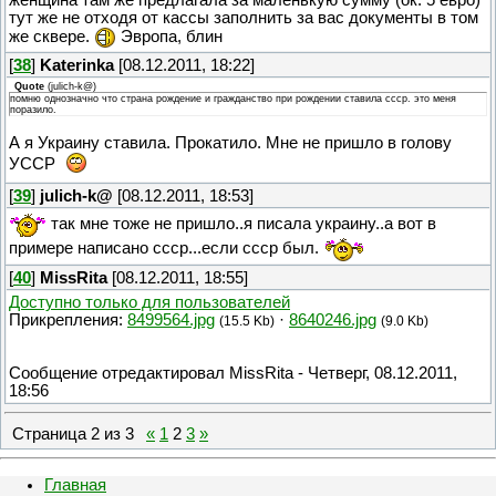
тут же не отходя от кассы заполнить за вас документы в том
же сквере.
Эвропа, блин
[
38
]
Katerinka
[08.12.2011, 18:22]
Quote
(
julich-k@
)
помню однозначно что страна рождение и гражданство при рождении ставила ссср. это меня
поразило.
А я Украину ставила. Прокатило. Мне не пришло в голову
УССР
[
39
]
julich-k@
[08.12.2011, 18:53]
так мне тоже не пришло..я писала украину..а вот в
примере написано ссср...если ссср был.
[
40
]
MissRita
[08.12.2011, 18:55]
Доступно только для пользователей
Прикрепления:
8499564.jpg
·
8640246.jpg
(15.5 Kb)
(9.0 Kb)
Сообщение отредактировал
MissRita
-
Четверг, 08.12.2011,
18:56
Страница
2
из
3
«
1
2
3
»
Главная