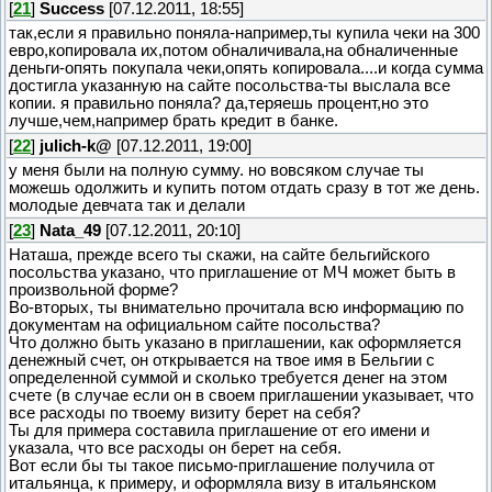
[
21
]
Success
[07.12.2011, 18:55]
так,если я правильно поняла-например,ты купила чеки на 300
евро,копировала их,потом обналичивала,на обналиченные
деньги-опять покупала чеки,опять копировала....и когда сумма
достигла указанную на сайте посольства-ты выслала все
копии. я правильно поняла? да,теряешь процент,но это
лучше,чем,например брать кредит в банке.
[
22
]
julich-k@
[07.12.2011, 19:00]
у меня были на полную сумму. но вовсяком случае ты
можешь одолжить и купить потом отдать сразу в тот же день.
молодые девчата так и делали
[
23
]
Nata_49
[07.12.2011, 20:10]
Наташа, прежде всего ты скажи, на сайте бельгийского
посольства указано, что приглашение от МЧ может быть в
произвольной форме?
Во-вторых, ты внимательно прочитала всю информацию по
документам на официальном сайте посольства?
Что должно быть указано в приглашении, как оформляется
денежный счет, он открывается на твое имя в Бельгии с
определенной суммой и сколько требуется денег на этом
счете (в случае если он в своем приглашении указывает, что
все расходы по твоему визиту берет на себя?
Ты для примера составила приглашение от его имени и
указала, что все расходы он берет на себя.
Вот если бы ты такое письмо-приглашение получила от
итальянца, к примеру, и оформляла визу в итальянском