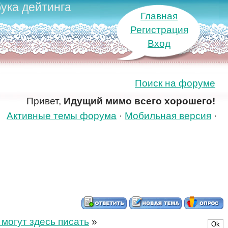
ука дейтинга
Главная
Регистрация
Вход
Поиск на форуме
Привет,
Идущий мимо всего хорошего!
Активные темы форума
·
Мобильная версия
·
 могут здесь писать
»