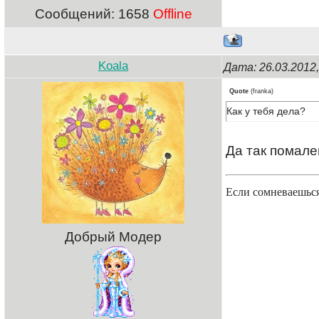
Сообщений:
1658
Offline
Koala
Дата: 26.03.201
Quote
(
franka
)
Как у тебя дела?
Да так помал
Если сомневаешься
Добрый Модер