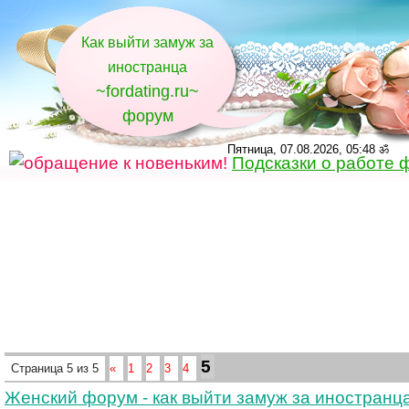
Как выйти замуж за
иностранца
~fordating.ru~
форум
Пятница, 07.08.2026, 05:48 ॐ
Подсказки о работе 
5
Страница
5
из
5
«
1
2
3
4
Женский форум - как выйти замуж за иностранц