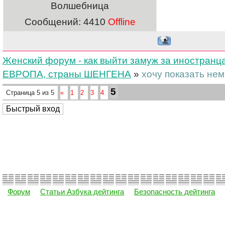
Волшебница
Сообщений:
4410
Offline
Женский форум - как выйти замуж за иностранц
ЕВРОПА, страны ШЕНГЕНА
»
хочу показать не
5
Страница
5
из
5
«
1
2
3
4
Форум
Статьи Азбука дейтинга
Безопасность дейтинга