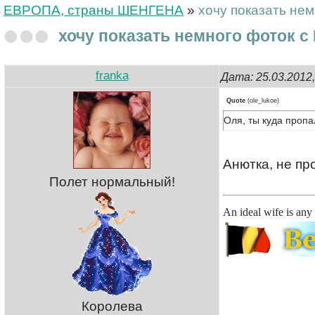
ЕВРОПА, страны ШЕНГЕНА
»
хочу показать не
хочу показать немного фоток 
franka
Дата: 25.03.2012
Quote
(
ole_lukoe
)
Оля, ты куда проп
Анютка, не пр
Полет нормальный!
An ideal wife is an
Королева