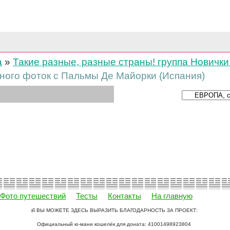
а
»
Такие разные, разные страны! группа Новички
много фоток с Пальмы Де Майорки (Испания)
Фото путешествий
Тесты
Контакты
На главную
ॐ ВЫ МОЖЕТЕ ЗДЕСЬ ВЫРАЗИТЬ БЛАГОДАРНОСТЬ ЗА ПРОЕКТ:
Официальный ю-мани кошелёк для доната: 41001498923804