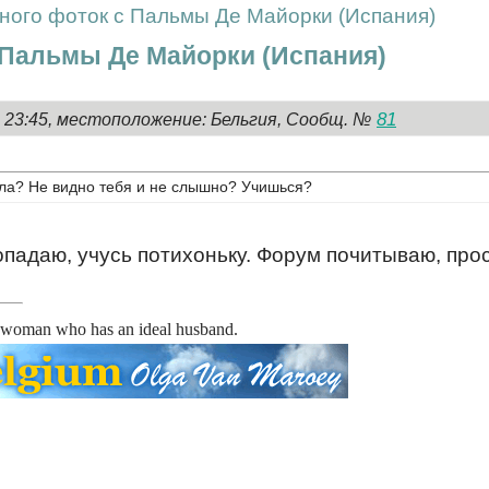
много фоток с Пальмы Де Майорки (Испания)
с Пальмы Де Майорки (Испания)
81
, 23:45, местоположение: Бельгия, Сообщ. №
ала? Не видно тебя и не слышно? Учишься?
опадаю, учусь потихоньку. Форум почитываю, про
y woman who has an ideal husband.