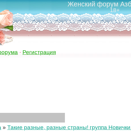
Женский форум Азб
18+
форума
·
Регистрация
а
»
Такие разные, разные страны! группа Новички