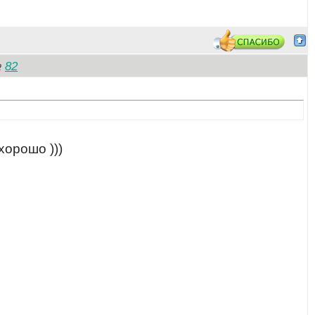
82
№
хорошо )))