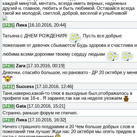
каждой минутой, мечтать, всегда иметь верных, надежных
друзей и, главное, любить и быть любимой. Оставайся всегда
такой же молодой, светлой, доброй, веселой и улыбчивой!
[
1235
]
Лика
[16.10.2016, 20:44]
Татьяна с ДНЕМ РОЖДЕНИЯ!
Пусть все добрые
пожелания от девочек сбываются/ Будь здорова и счастлива и
любима всеми дорогими твоему сердцу людьми
[
1236
]
Zara
[17.10.2016, 00:19]
Девочки, спасибо большое, но рановато - ДР 20 октября у мен
[
1237
]
Success
[17.10.2016, 12:46]
Таня,наверно,какой-то глюк в выходные был,отображалось в
профиле как 16-е . Я заранее,так как на неделе уезжаем
[
1238
]
Gata
[17.10.2016, 15:21]
Странно, раньше форум не глючил.
[
1239
]
Лика
[17.10.2016, 16:32]
Ничего страшного поздравим и 20 Чем больше добрых слов и
пожеланий тем лучше/ Жди нас 20 октября мы опять придем в
гости с поздравлениями