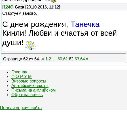
[
1240
]
Gata
[20.10.2016, 11:12]
Стартуем заново.
С днем рождения,
Танечка
-
Кинли! Любви и счастья от всей
души!
Страница
62
из
64
«
1
2
…
60
61
62
63
64
»
Главная
Ф О Р У М
Визовые вопросы
Английские тексты
Письма на английском
Обратная связь
Полная версия сайта