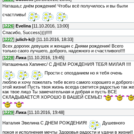
Наташа,с днём рождения! Чтобы всё получилось и вы были
счастливы!
[
1226
]
Evelina
[11.10.2016, 13:00]
Спасибо, Success))))!!!!!
[
1227
]
julich-k@
[11.10.2016, 18:33]
Всех дорогих девушек и женщин с Днями рождения! Всего
только саого лучшего, доброго, надежного и счастливого!!!!
[
1228
]
Лика
[11.10.2016, 19:45]
Наташенька Хапинес/ С ДНЕМ РОЖДЕНИЯ ТЕБЯ МИЛАЯ !!!!
Прости с опозданием но я тебя очень
люблю и хочу пожелать тебе всего самого хорошего и доброго 
этой жизни! Пусть твоя жизнь всегда светится радостью так же
как твое лицо Ты замечательная и добрая и пусть ВСЕ
СКЛАДЫВАЕТСЯ ХОРОШО В ВАШЕЙ СЕМЬЕ!
[
1229
]
Лика
[11.10.2016, 19:48]
Наталия Эвелина С ДНЕМ РОЖДЕНИЯ!
Душевного
покоя и исполнения мечты Здоровья радости и удачи в жизни!!