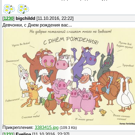
[
1230
]
bigchildd
[11.10.2016, 22:22]
Девчонки, с Днем рождения вас...
Прикрепления:
3383415.jpg
(109.3 Kb)
[
1231
]
Evelina
[11.10.2016, 22:37]