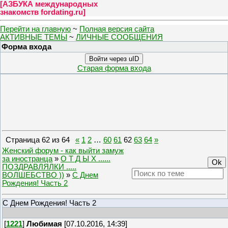
[
АЗБУКА международных
знакомств fordating.ru
]
Перейти на главную
~
Полная версия сайта
АКТИВНЫЕ ТЕМЫ
~
ЛИЧНЫЕ СООБЩЕНИЯ
Форма входа
Войти через uID
Старая форма входа
Страница
62
из
64
«
1
2
…
60
61
62
63
64
»
Женский форум - как выйти замуж
за иностранца
»
О Т Д Ы Х ......
ПОЗДРАВЛЯЛКИ .....
ВОЛШЕБСТВО ))
»
С Днем
Рождения! Часть 2
С Днем Рождения! Часть 2
[
1221
]
Любимая
[07.10.2016, 14:39]