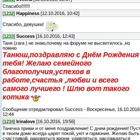
Спасибо!!!!!!!
[
1232
]
Happiness
[12.10.2016, 10:42]
Спасибо, девушки!
[
1233
]
Success
[16.10.2016, 12:43]
Таня (zara ) не знаю,почему на форуме не высветилось ,но
помню
Танюш,поздравляю с Днём Рождения
тебя! Желаю семейного
благополучия,успехов в
работе,счастья ,любви и всего
самого лучшего ! Шлю вот такого
котика
Сообщение отредактировал
Success
-
Воскресенье, 16.10.2016
12:44
[
1234
]
Irinalove
[16.10.2016, 19:56]
Танечка прими и от меня поздравление! С днем рождения! Пус
в твоем доме всегда царят покой, уют и гармония. Желаю быть
счастливой, радоваться жизни, удивляться, наслаждаться