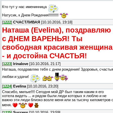
Кто тут у нас именинница
Натусик, к Днем Рождения!!!!!!!!!!
[
1222
]
СЧАСТЛИВАЯ
[10.10.2016, 19:18]
Наташа (Evelina), поздравляю
с ДНЕМ ВАРЕНЬЯ! Ты
свободная красивая женщина
- и достойна СЧАСТЬЯ!
[
1223
]
Irinalove
[10.10.2016, 21:17]
Наташа, поздравляю тебя с днем рождения! Здоровья, счастья
любви и удачи!
[
1224
]
Evelina
[10.10.2016, 23:20]
Спасибо, милые!!!! Сегодня мой ДР был таким каким я его
хотела видеть ... и рядом были люди которых я люблю и не
важно эти люди близко возле меня или за тысячу километров 
меня.
[
1225
]
Success
[10.10.2016, 23:59]