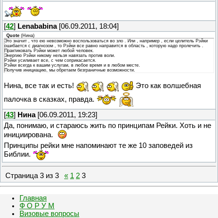
[
42
]
Lenababina
[06.09.2011, 18:04]
Quote
(
Нина
)
Это значит , что ею невозможно воспользоваться во зло . Или , например , если целитель Рэйки
ошибается с диагнозом , то Рэйки все равно направится в область , которую надо пролечить .
Практиковать Рэйки может любой человек.
Энергию Рэйки никому нельзя навязать против воли.
Рэйки усиливает все, с чем соприкасается.
Рэйки всегда к вашим услугам, в любое время и в любом месте.
Получив инициацию, мы обретаем безграничные возможности.
Нина, все так и есть!
Это как волшебная
палочка в сказках, правда.
[
43
]
Нина
[06.09.2011, 19:23]
Да, понимаю, и стараюсь жить по принципам Рейки. Хоть и не
инициирована.
Принципы рейки мне напоминают те же 10 заповедей из
Библии.
Страница
3
из
3
«
1
2
3
Главная
Ф О Р У М
Визовые вопросы