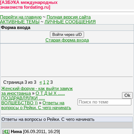
[
АЗБУКА международных
знакомств fordating.ru
]
Перейти на главную
~
Полная версия сайта
АКТИВНЫЕ ТЕМЫ
~
ЛИЧНЫЕ СООБЩЕНИЯ
Форма входа
Войти через uID
Старая форма входа
Страница
3
из
3
«
1
2
3
Женский форум - как выйти замуж
за иностранца
»
О Т Д Ы Х ......
ПОЗДРАВЛЯЛКИ .....
ВОЛШЕБСТВО ))
»
Ответы на
вопросы о Рейки. С чего начинать
Ответы на вопросы о Рейки. С чего начинать
[
41
]
Нина
[06.09.2011, 16:29]