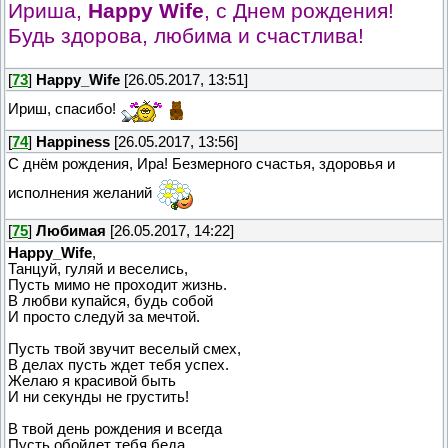
Ириша,
Happy Wife
, с Днем рождения!
Будь здорова, любима и счастлива!
[
73
]
Happy_Wife
[26.05.2017, 13:51]
Ириш, спасибо!
[
74
]
Happiness
[26.05.2017, 13:56]
С днём рождения, Ира! Безмерного счастья, здоровья и
исполнения желаний
[
75
]
Любимая
[26.05.2017, 14:22]
Happy_Wife
,
Танцуй, гуляй и веселись,
Пусть мимо не проходит жизнь.
В любви купайся, будь собой
И просто следуй за мечтой.
Пусть твой звучит веселый смех,
В делах пусть ждет тебя успех.
Желаю я красивой быть
И ни секунды не грустить!
В твой день рождения и всегда
Пусть обойдет тебя беда.