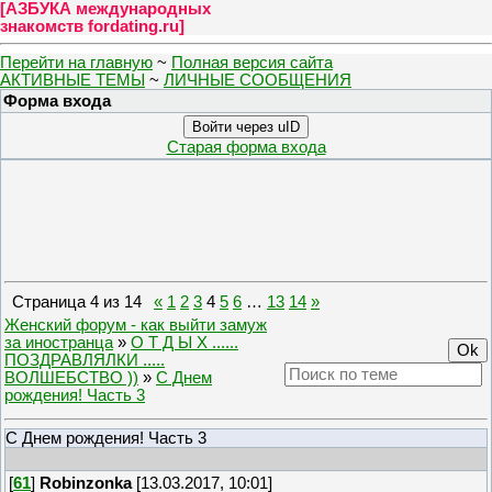
[
АЗБУКА международных
знакомств fordating.ru
]
Перейти на главную
~
Полная версия сайта
АКТИВНЫЕ ТЕМЫ
~
ЛИЧНЫЕ СООБЩЕНИЯ
Форма входа
Войти через uID
Старая форма входа
Страница
4
из
14
«
1
2
3
4
5
6
…
13
14
»
Женский форум - как выйти замуж
за иностранца
»
О Т Д Ы Х ......
ПОЗДРАВЛЯЛКИ .....
ВОЛШЕБСТВО ))
»
С Днем
рождения! Часть 3
С Днем рождения! Часть 3
[
61
]
Robinzonka
[13.03.2017, 10:01]