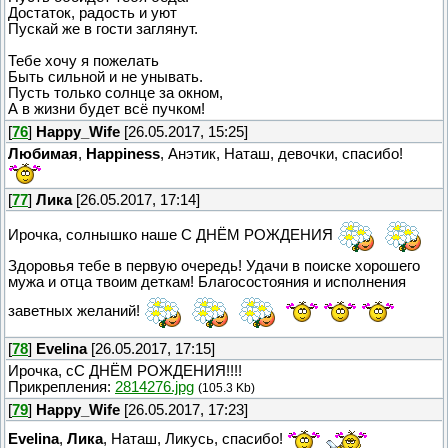
Достаток, радость и уют
Пускай же в гости заглянут.
Тебе хочу я пожелать
Быть сильной и не унывать.
Пусть только солнце за окном,
А в жизни будет всё пучком!
[
76
]
Happy_Wife
[26.05.2017, 15:25]
Любимая
,
Happiness
, Анэтик, Наташ, девочки, спасибо!
[
77
]
Лика
[26.05.2017, 17:14]
Ирочка, солнышко наше С ДНЁМ РОЖДЕНИЯ
Здоровья тебе в первую очередь! Удачи в поиске хорошего
мужа и отца твоим деткам! Благосостояния и исполнения
заветных желаний!
[
78
]
Evelina
[26.05.2017, 17:15]
Ирочка, сС ДНЁМ РОЖДЕНИЯ!!!!
Прикрепления:
2814276.jpg
(105.3 Kb)
[
79
]
Happy_Wife
[26.05.2017, 17:23]
Evelina
,
Лика
, Наташ, Ликусь, спасибо!