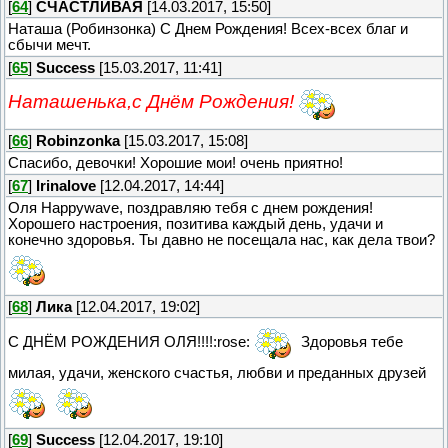
[
64
]
СЧАСТЛИВАЯ
[14.03.2017, 15:50]
Наташа (Робинзонка) С Днем Рождения! Всех-всех благ и
сбычи мечт.
[
65
]
Success
[15.03.2017, 11:41]
Наташенька,с Днём Рождения!
[
66
]
Robinzonka
[15.03.2017, 15:08]
Спасибо, девочки! Хорошие мои! очень приятно!
[
67
]
Irinalove
[12.04.2017, 14:44]
Оля Happywave, поздравляю тебя с днем рождения!
Хорошего настроения, позитива каждый день, удачи и
конечно здоровья. Ты давно не посещала нас, как дела твои?
[
68
]
Лика
[12.04.2017, 19:02]
С ДНЁМ РОЖДЕНИЯ ОЛЯ!!!!:rose:
Здоровья тебе
милая, удачи, женского счастья, любви и преданных друзей
[
69
]
Success
[12.04.2017, 19:10]