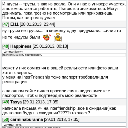
Индусы -- трусы, знаю из реала. Они у нас в универе участся,
а потом остаются работать. Пытаются знакомиться. Могут
донимать, пока грозно не посмотришь или прикрикнешь.
Потом, как ветром сдувает
[
47
]
El11
[28.01.2013, 23:44]
ну трусы не трусы...., а книжецу одну придумали......или это
не те индусы были
[
48
]
Happiness
[29.01.2013, 00:13]
Цитата
(
Sunny
)
паспортом анкету подтверждать
может у них сомнения в вашей реальности или фото ваши
хотят сверить..
у меня на InterFriendship тоже паспорт требовали для
регистрации
а на одном сайте видео просили снять видео вместе с
паспортом, чтобы подтвердить мою реальность
[
49
]
Tasya
[29.01.2013, 17:35]
написала письма мч на interfriendship..все в ожидании)как
долго они будут в ожидании?????кто знает?
[
50
]
carminaburanna
[29.01.2013, 17:39]
Цитата
(
Tasya
)
как долго они будут в ожидании?????кто знает?