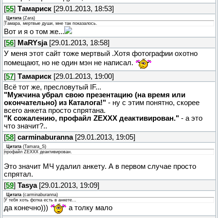
[
55
]
Тамариск
[29.01.2013, 18:53]
Цитата
(
Zara
)
Тамара, мертвые души, мне так показалось.
Вот и я о том же...
[
56
]
MaRYsja
[29.01.2013, 18:58]
У меня этот сайт тоже мертвый .Хотя фотографии охотно
помещают, но не один мэн не написал.
[
57
]
Тамариск
[29.01.2013, 19:00]
Всё тот же, пресловутый IF...
"Мужчина убрал свою презентацию (на время или
окончательно) из Каталога!"
- ну с этим понятно, скорее
всего анкета просто спрятана.
"К сожалению, профайл ZEХХХ деактивирован."
- а это
что значит?..
[
58
]
carminaburanna
[29.01.2013, 19:05]
Цитата
(
Tamara_S
)
профайл ZEХХХ деактивирован.
Это значит МЧ удалил анкету. А в первом случае просто
спрятал.
[
59
]
Tasya
[29.01.2013, 19:09]
Цитата
(
carminaburanna
)
У тебя хоть фотка есть в анкете...
да конечно)))
а толку мало