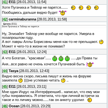
[
41
]
El11
[28.01.2013, 11:54]
Хотя Пугачиха и Тейлор не парятся.......
Пообщаюсь дальше видно будет
[
42
]
carminaburanna
[28.01.2013, 11:58]
Цитата
(
El11
)
Хотя Пугачиха и Тейлор не парятся
Ну, Элизабет Тейлор уже вообще не парится. Умерла в
позапрошлом году.
А вот лавры Аллы Борисовны меня как-то не прельщают.
Может я чего-то в жизни не понимаю?
[
43
]
El11
[28.01.2013, 12:24]
А что Богатая.. "красивая"......
......да Права ты
Аня...все равно не очень хочется Пугачевой быть
[
44
]
Tasya
[28.01.2013, 12:43]
Видно весна скоро..письма пишут и жизнь на форуме
закипела
))))не успеваю читать
..
[
45
]
El11
[28.01.2013, 23:11]
Мне один Индус на Интерфреншиб.. написал, что ему мои
губы понравились. Я ответила, что при личной встречи за
такое и по личику можно......так он анкету удолил
[
46
]
Ocean
[28.01.2013, 23:29]