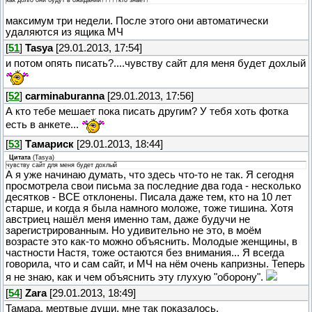
максимум три недели. После этого они автоматически
удаляются из ящика МЧ
[
51
]
Tasya
[29.01.2013, 17:54]
и потом опять писать?....чувству сайт для меня будет дохлый
[
52
]
carminaburanna
[29.01.2013, 17:56]
А кто тебе мешает пока писать другим? У тебя хоть фотка
есть в анкете...
[
53
]
Тамариск
[29.01.2013, 18:44]
Цитата
(
Tasya
)
чувству сайт для меня будет дохлый
А я уже начинаю думать, что здесь что-то не так. Я сегодня
просмотрела свои письма за последние два года - несколько
десятков - ВСЕ отклонены. Писала даже тем, кто на 10 лет
старше, и когда я была намного моложе, тоже тишина. Хотя
австриец нашёл меня именно там, даже будучи не
зарегистрированным. Но удивительно не это, в моём
возрасте это как-то можно объяснить. Молодые женщины, в
частности Настя, тоже остаются без внимания... Я всегда
говорила, что и сам сайт, и МЧ на нём очень капризны. Теперь
я не знаю, как и чем объяснить эту глухую "оборону".
[
54
]
Zara
[29.01.2013, 18:49]
Тамара, мертвые души, мне так показалось.