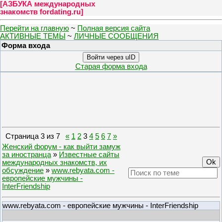
[
АЗБУКА международных
знакомств fordating.ru
]
Перейти на главную
~
Полная версия сайта
АКТИВНЫЕ ТЕМЫ
~
ЛИЧНЫЕ СООБЩЕНИЯ
Форма входа
Войти через uID
Старая форма входа
Страница
3
из
7
«
1
2
3
4
5
6
7
»
Женский форум - как выйти замуж
за иностранца
»
Известные сайты
международных знакомств, их
обсуждение
»
www.rebyata.com -
европейские мужчины -
InterFriendship
www.rebyata.com - европейские мужчины - InterFriendship