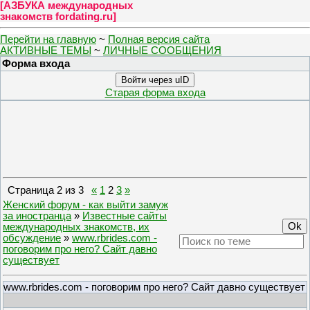
[
АЗБУКА международных
знакомств fordating.ru
]
Перейти на главную
~
Полная версия сайта
АКТИВНЫЕ ТЕМЫ
~
ЛИЧНЫЕ СООБЩЕНИЯ
Форма входа
Войти через uID
Старая форма входа
Страница
2
из
3
«
1
2
3
»
Женский форум - как выйти замуж
за иностранца
»
Известные сайты
международных знакомств, их
обсуждение
»
www.rbrides.com -
поговорим про него? Сайт давно
существует
www.rbrides.com - поговорим про него? Сайт давно существует