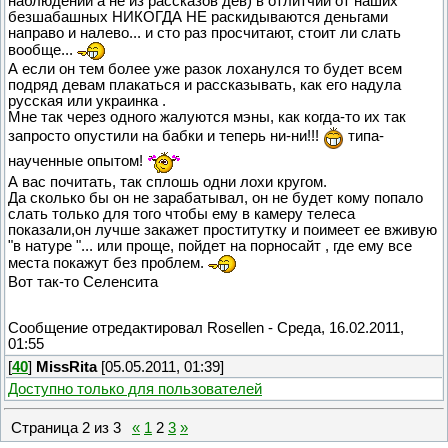
наблюдений а не из рассказов дев) в отлитчии от наших
безшабашных НИКОГДА НЕ раскидываются деньгами
направо и налево... и сто раз просчитают, стоит ли слать
вообще...
А если он тем более уже разок лоханулся то будет всем
подряд девам плакаться и рассказывать, как его надула
русская или украинка .
Мне так через одного жалуются мэны, как когда-то их так
запросто опустили на бабки и теперь ни-ни!!!
типа-
наученные опытом!
А вас почитать, так сплошь одни лохи кругом.
Да сколько бы он не зарабатывал, он не будет кому попало
слать только для того чтобы ему в камеру телеса
показали,он лучше закажет проститутку и поимеет ее вживую
"в натуре "... или проще, пойдет на порносайт , где ему все
места покажут без проблем.
Вот так-то Селенсита
Сообщение отредактировал
Rosellen
-
Среда, 16.02.2011,
01:55
[
40
]
MissRita
[05.05.2011, 01:39]
Доступно только для пользователей
Страница
2
из
3
«
1
2
3
»