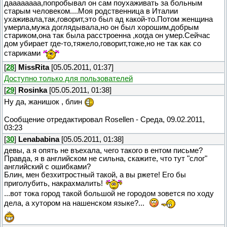
даааааааа,попробывал он сам поухаживать за больным
старым человеком....Моя родственница в Италии
ухаживала,так,говорит,это был ад какой-то.Потом женщина
умерла,мужа доглядывала,но он был хорошим,добрым
стариком,она так была расстроенна ,когда он умер.Сейчас
дом убирает где-то,тяжело,говорит,тоже,но не так как со
стариками
[
28
]
MissRita
[05.05.2011, 01:37]
Доступно только для пользователей
[
29
]
Rosinka
[05.05.2011, 01:38]
Ну да, жанишок , блин
Сообщение отредактировал
Rosellen
-
Среда, 09.02.2011,
03:23
[
30
]
Lenababina
[05.05.2011, 01:38]
девы, а я опять не въехала, чего такого в ентом письме?
Правда, я в английском не сильна, скажите, что тут "слог"
английский с ошибками?
Блин, мен безхитростный такой, а вы ржете! Его бы
приголубить, накрахмалить!
...вот тока город такой большой не городом зовется по ходу
дела, а хутором на нашенском языке?...