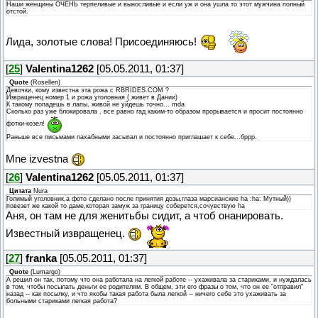
Наши женщины ОЧЕНЬ терпеливые и выносливые и если уж и она ушла то этот мужчина полный
отстой.
Лида, золотые слова! Присоединяюсь!
[
25
]
Valentina1262
[05.05.2011, 01:37]
Quote
(
Rosellen
)
Девочки, кому известна эта рожа с RBRIDES.COM ?
Извращенец номер 1 и рожа уголовная ( живет в Дании)
К такому попадешь в лапы, живой не уйдешь точно... mda
Сколько раз уже блокировала , все равно гад каким-то образом прорывается и просит постоянно
фотки-козел!
Раньше все письмами пахабными засыпал и постоянно приглашает к себе...бррр.
Mne izvestna
[
26
]
Valentina1262
[05.05.2011, 01:37]
Цитата
Nura
Голимый уголовник,а фото сделано после принятия дозы,глаза марсианские ha :ha: Мутный))
повезет же какой то даме,которая замуж за границу соберется,сочувствую ha
Аня, он там не для женитьбы сидит, а чтоб онанировать.
Известный извращенец.
[
27
]
franka
[05.05.2011, 01:37]
Quote
(
Lumargo
)
А решил он так, потому что она работала на легкой работе -- ухаживала за стариками, и нуждалась
в том, чтобы посылать деньги ее родителям. В общем, эти его фразы о том, что он ее "отправил"
назад -- как посылку, и что якобы такая работа была легкой -- ничего себе это ухаживать за
больными стариками легкая работа?