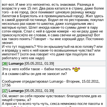
вот-вот. И мне это непонятно. есть знакомая. Разница в
возрасте у них 15 лет. Два раза катался в страну, даже более
того - в ее город. (все понимают ценовую разницу между
билетом в Борисполь и в провинциальный город). Жил здесь
в самой дорогой гостинице. Водил ее по ресторанам, покупал
несколько раз какие-то шмотки, даже холодильник им с
матерью купил. Шлет иногда какие-то суммы денег в пару
сотен евров. Спал с ней в одном номере - но ни разу даже не
прикоснулся(по ее словам, я сама свечки не держала)! Вот
как такого понять? Говорит - ты мне хороший друг. Постоянно
звонит.
И что тут подумать? Что он крышанутый на всю голову? или
и вправду у него к ней какие-то возвышенные чувства? или
импотент? (хотя она говорит что даже при поцелуях все
работало у него как надо)
[
36
]
Lumargo
[05.05.2011, 01:39]
Это у него хобби такое -- бабки посылать
А в скамм-сайты он дев не заносит ли?
Сообщение отредактировал
Lumargo
-
Вторник, 15.02.2011,
17:56
[
37
]
Lumargo
[05.05.2011, 01:39]
Ой, может он себя героем чувствовал: благодетелем дев из
нищей страны, а?
А просил то всего чуть-чуть, секса немножко после пахоты в