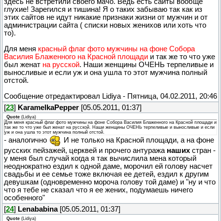
здесь не встретили своего мачо. Ведь есть сайты вообще
глухие! Зарегился и тишина! Я о таких забываю так как из
этих сайтов не идут никакие признаки жизни от мужчин и от
администрации сайта ( списки новых женихов или хоть что
то).
Для меня
красный флаг фото мужчины на фоне Собора
Василия Блаженного на Красной площади
и так же то что уже
был женат
на русской
. Наши женщины ОЧЕНЬ терпеливые и
выносливые и если уж и она ушла то этот мужчина полный
отстой.
Сообщение отредактировал
Lidiya
-
Пятница, 04.02.2011, 20:46
[
23
]
KaramelkaPepper
[05.05.2011, 01:37]
Quote
(
Lidiya
)
Для меня красный флаг фото мужчины на фоне Собора Василия Блаженного на Красной площади и
так же то что уже был женат на русской. Наши женщины ОЧЕНЬ терпеливые и выносливые и если
уж и она ушла то этот мужчина полный отстой.
- аналогично
И не только на Красной площади, а на фоне
русских пейзажей, церквей и прочего антуража
наших
стран -
у меня был случай когда я так вычислила мена который
неоднократно ездил к одной даме, морочил ей голову насчет
свадьбы и ее семье тоже включая ее детей, ездил к другим
девушкам (одновременно мороча голову той даме) и "ну и что
что я тебе не сказал что я ее жених, подумаешь ничего
особенного"
[
24
]
Lenababina
[05.05.2011, 01:37]
Quote
(
Lidiya
)