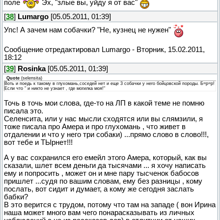
поле
Эх, "злые вы, уйду я от вас"
[
38
]
Lumargo
[05.05.2011, 01:39]
Упс! А зачем нам собачки? "Не, кузнец не нужен"
Сообщение отредактировал
Lumargo
-
Вторник, 15.02.2011,
18:12
[
39
]
Rosinka
[05.05.2011, 01:39]
Quote
(
selensita
)
Воть и поедь к такому в глухомань,соседей нет и еще 3 собачки у него бойцовской породы. Б=р=р!
Если что " и никто не узнает , где могилка моя!"
Точь в точь мои слова, где-то на ЛП в какой теме не помню
писала это.
Селенсита, или у нас мысли сходятся или вы слямзили, я
тоже писала про Амера и про глухомань , что живет в
отдалении и что у него три собаки) ...прямо слово в слово!!!,
вот тебе и ТЫрнет!!!
А у вас сохранился его емейл этого Амера, который, как вы
сказали, шлет всем деньги да тысячами ... я хочу написать
ему и попросить , может он и мне пару тысченок бабосов
пришлет ...судя по вашим словам, ему без разницы , кому
послать, вот сидит и думает, а кому же сегодня заслать
бабки?
В это верится с трудом, потому что там на западе ( вон Ирина
наша может много вам чего понарасказывать из личных