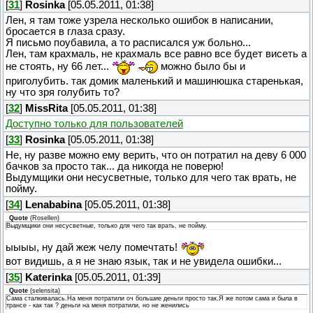
[
31
]
Rosinka
[05.05.2011, 01:38]
Лен, я там тоже узрела несколько ошибок в написании,
бросается в глаза сразу.
Я письмо поубавила, а то расписался уж больно...
Лен, там крахмаль, не крахмаль все равно все будет висеть а
не стоять, ну 66 лет...
можно было бы и
приголубить. так домик маленький и машинюшка старенькая,
ну что зря голубить то?
[
32
]
MissRita
[05.05.2011, 01:38]
Доступно только для пользователей
[
33
]
Rosinka
[05.05.2011, 01:38]
Не, ну разве можно ему верить, что он потратил на деву 6 000
бачков за просто так... да никогда не поверю!
Выдумщики они несусветные, только для чего так врать, не
пойму.
[
34
]
Lenababina
[05.05.2011, 01:38]
Quote
(
Rosellen
)
Выдумщики они несусветные, только для чего так врать, не пойму.
ыыыы, ну дай жеж челу помечтать!
вот видишь, а я не знаю язык, так и не увидела ошибки...
[
35
]
Katerinka
[05.05.2011, 01:39]
Quote
(
selensita
)
Сама сталкивалась.На меня потратили оч большие деньги просто так.Я же потом сама и была в
трансе - как так ? деньги на меня потратили, но не женились