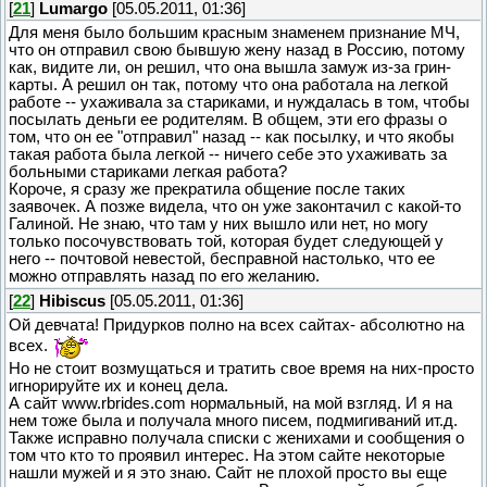
[
21
]
Lumargo
[05.05.2011, 01:36]
Для меня было большим красным знаменем признание МЧ,
что он отправил свою бывшую жену назад в Россию, потому
как, видите ли, он решил, что она вышла замуж из-за грин-
карты. А решил он так, потому что она работала на легкой
работе -- ухаживала за стариками, и нуждалась в том, чтобы
посылать деньги ее родителям. В общем, эти его фразы о
том, что он ее "отправил" назад -- как посылку, и что якобы
такая работа была легкой -- ничего себе это ухаживать за
больными стариками легкая работа?
Короче, я сразу же прекратила общение после таких
заявочек. А позже видела, что он уже законтачил с какой-то
Галиной. Не знаю, что там у них вышло или нет, но могу
только посочувствовать той, которая будет следующей у
него -- почтовой невестой, бесправной настолько, что ее
можно отправлять назад по его желанию.
[
22
]
Hibiscus
[05.05.2011, 01:36]
Ой девчата! Придурков полно на всех сайтах- абсолютно на
всех.
Но не стоит возмущаться и тратить свое время на них-просто
игнорируйте их и конец дела.
А сайт www.rbrides.com нормальный, на мой взгляд. И я на
нем тоже была и получала много писем, подмигиваний ит.д.
Также исправно получала списки с женихами и сообщения о
том что кто то проявил интерес. На этом сайте некоторые
нашли мужей и я это знаю. Сайт не плохой просто вы еще