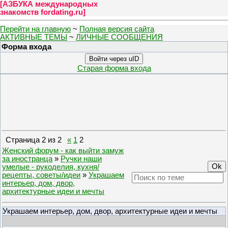
[
АЗБУКА международных
знакомств fordating.ru
]
Перейти на главную
~
Полная версия сайта
АКТИВНЫЕ ТЕМЫ
~
ЛИЧНЫЕ СООБЩЕНИЯ
Форма входа
Войти через uID
Старая форма входа
Страница
2
из
2
«
1
2
Женский форум - как выйти замуж
за иностранца
»
Ручки наши
умелые - рукоделия, кухня/
рецепты, советы/идеи
»
Украшаем
интерьер, дом, двор,
архитектурные идеи и мечты
Украшаем интерьер, дом, двор, архитектурные идеи и мечты