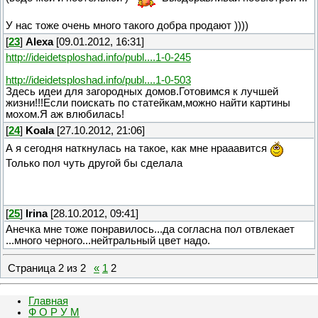
У нас тоже очень много такого добра продают ))))
[
23
]
Alexa
[09.01.2012, 16:31]
http://ideidetsploshad.info/publ....1-0-245
http://ideidetsploshad.info/publ....1-0-503
Здесь идеи для загородных домов.Готовимся к лучшей
жизни!!!Если поискать по статейкам,можно найти картины
мохом.Я аж влюбилась!
[
24
]
Koala
[27.10.2012, 21:06]
А я сегодня наткнулась на такое, как мне нрааавится
Только пол чуть другой бы сделала
[
25
]
Irina
[28.10.2012, 09:41]
Анечка мне тоже понравилось...да согласна пол отвлекает
...много черного...нейтральный цвет надо.
Страница
2
из
2
«
1
2
Главная
Ф О Р У М