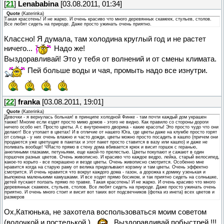
[
21
]
Lenababina
[03.08.2011, 01:34]
Quote
(
Katerinka
)
Такая красотень! И не жарко. И очень красиво что много деревянных скамеек, стульев, столов.
Все любят сидеть на природе. Даже просто ужинать очень приятно.
Классно! Я думала, там холодина круглый год и не растет
ничего...
Надо же!
Выздоравливай! Это у тебя от волнений и от смены климата.
Пей больше воды и чая, промыть надо все изнутри.
[
22
]
franka
[03.08.2011, 19:01]
Quote
(
Katerinka
)
Девочки - я вернулась больная! в принципе холодной Финке - там почти каждый дом украшен
также! Многие если ездят просто мимо домов - этого не видно. Как правило со стороны дороги
ничего особо нет. Просто цветы. А с внутреннего дворика - какие красоты! Это просто чудо что они
делают! Все утопает в цветах! И в отличие от нашего Юга, где цветы даже на клумбе просто горят
от солнца - у них очень влажно и часто дожди, цветы можно просто посадить в кашпо (причем они
продаются уже цветущие в пакетах и этот пакет просто ставится в вазу или кашпо) и даже не
поливать вообще! ЧЯасто прямо в стену дома вбивается крюк и висит горшок с геранью,
анютиными глазками, петуньями, еще какой-то прелестью. Цветы покупают и сажают в один
горшочек разных цветов. Очень живописно. И красиво что каждое ведро, лейка, старый велосипед,
какое-то корыто - все покрашено и везде цветы. Очень живописно смотрится. Особенно мне
нравится когда на старую раму от велика приделывают корзину и там цветы. Очень эффектно
смотрится. И очень нравится что вокруг каждого дома - газон, а дорожка к домику узенькая и
выложена маленькими камушками. И все ходят прямо босиком, и так приятно сидеть на солнышке,
детей пускают ползать прямо по травке. Такая красотень! И не жарко. И очень красиво что много
деревянных скамеек, стульев, столов. Все любят сидеть на природе. Даже просто ужинать очень
приятно. И очень много стоит и висит вот таких вот подсвечников (фотка из инета) всех цветов и
размеров
Ох,Катюнька, не захотела воспользоваться моим советом
(водочкой и постелькой )
Выздоравливай побыстрей !!!