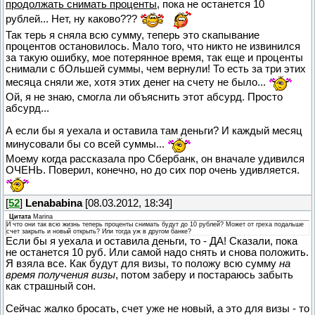
продолжать снимать проценты,
пока не останется 10
рублей... Нет, ну каково???
Так терь я сняла всю сумму, теперь это скапывание
процентов остановилось. Мало того, что никто не извинился
за такую ошибку, мое потерянное время, так еще и проценты
снимали с бОльшей суммы, чем вернули! То есть за три этих
месяца сняли же, хотя этих денег на счету не было...
Ой, я не знаю, смогла ли объяснить этот абсурд. Просто
абсурд...
А если бы я уехала и оставила там деньги? И каждый месяц
минусовали бы со всей суммы...
Моему когда рассказала про Сбербанк, он вначале удивился
ОЧЕНЬ. Поверил, конечно, но до сих пор очень удивляется.
[
52
]
Lenababina
[08.03.2012, 18:34]
Цитата
Marina
И что они так всю жизнь теперь проценты снимать будут до 10 рублей? Может от греха подальше
счет закрыть и новый открыть? Или тогда уж в другом банке?
Если бы я уехала и оставила деньги, то - ДА! Сказали, пока
не останется 10 руб. Или самой надо снять и снова положить.
Я взяла все. Как будут для визы, то положу всю сумму
на
время получения визы
, потом заберу и постараюсь забыть
как страшный сон.
Сейчас жалко бросать, счет уже не новый, а это для визы - то