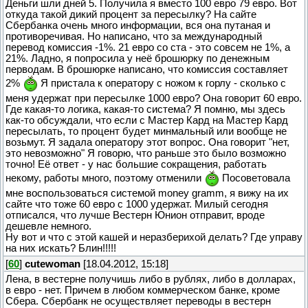
Деньги шли дней 5. Получила я вместо 100 евро 79 евро. Вот
откуда такой дикий процент за пересылку? На сайте
Сбербанка очень много информации, вся она путаная и
противоречивая. Но написано, что за международный
перевод комиссия -1%. 21 евро со ста - это совсем не 1%, а
21%. Ладно, я попросила у неё брошюрку по денежным
перводам. В брошюрке написано, что комиссия составляет
2%
Я пристала к оператору с ножом к горлу - сколько с
меня удержат при пересылке 1000 евро? Она говорит 60 евро.
Где какая-то логика, какая-то система? Я помню, мы здесь
как-то обсуждали, что если с Мастер Кард на Мастер Кард
пересылать, то процент будет минмальный или вообще не
возьмут. Я задала оператору этот вопрос. Она говорит "нет,
это невозможно" Я говорю, что раньше это было возможно
точно! Её ответ - у нас большие сокращения, работать
некому, работы много, поэтому отменили
Посоветовала
мне воспользоваться системой money gramm, я вижу на их
сайте что тоже 60 евро с 1000 удержат. Милый сегодня
отписался, что лучше Вестерн Юнион отправит, вроде
дешевле немного.
Ну вот и что с этой кашей и неразберихой делать? Где управу
на них искать? Блин!!!!!
[
60
]
cutewoman
[18.04.2012, 15:18]
Лена, в вестерне получишь либо в рублях, либо в долларах,
в евро - нет. Причем в любом коммерческом банке, кроме
Сбера. Сбербанк не осуществляет переводы в вестерн