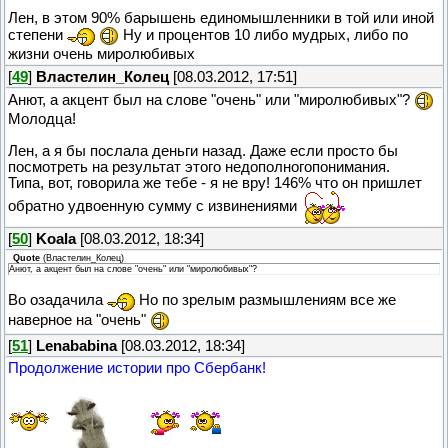
Лен, в этом 90% барышень единомышленники в той или иной
степени
Ну и процентов 10 либо мудрых, либо по
жизни очень миролюбивых
[
49
]
Властелин_Колец
[08.03.2012, 17:51]
Анют, а акцент был на слове "очень" или "миролюбивых"?
Молодца!
Лен, а я бы послала деньги назад. Даже если просто бы
посмотреть на результат этого недополногопонимания.
Типа, вот, говорила же тебе - я не вру! 146% что он пришлет
обратно удвоенную сумму с извинениями
[
50
]
Koala
[08.03.2012, 18:34]
Quote
(
Властелин_Колец
)
Анют, а акцент был на слове "очень" или "миролюбивых"?
Во озадачила
Но по зрелым размышлениям все же
наверное на "очень"
[
51
]
Lenababina
[08.03.2012, 18:34]
Продолжение истории про Сбербанк!