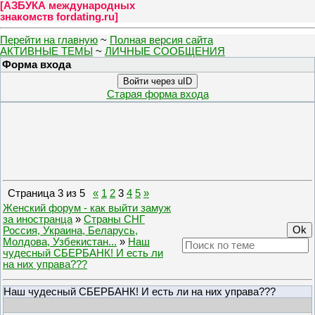
[
АЗБУКА международных
знакомств fordating.ru
]
Перейти на главную
~
Полная версия сайта
АКТИВНЫЕ ТЕМЫ
~
ЛИЧНЫЕ СООБЩЕНИЯ
Форма входа
Войти через uID
Старая форма входа
Страница
3
из
5
«
1
2
3
4
5
»
Женский форум - как выйти замуж
за иностранца
»
Страны СНГ
Россия, Украина, Беларусь,
Молдова, Узбекистан...
»
Наш
чудесный СБЕРБАНК! И есть ли
на них управа???
Наш чудесный СБЕРБАНК! И есть ли на них управа???