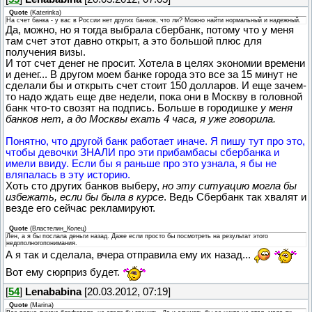
Quote
(
Katerinka
)
На счет банка - у вас в России нет других банков, что ли? Можно найти нормальный и надежный.
Да, можно, но я тогда выбрала сбербанк, потому что у меня
там счет этот давно открыт, а это большой плюс для
получения визы.
И тот счет денег не просит. Хотела в целях экономии времени
и денег... В другом моем банке города это все за 15 минут не
сделали бы и открыть счет стоит 150 долларов. И еще зачем-
то надо ждать еще две недели, пока они в Москву в головной
банк что-то свозят на подпись. Больше в городишке
у меня
банков нет, а до Москвы ехать 4 часа, я уже говорила.
Понятно, что другой банк работает иначе. Я пишу тут про это,
чтобы девочки ЗНАЛИ про эти прибамбасы сбербанка и
имели ввиду. Если бы я раньше про это узнала, я бы не
вляпалась в эту историю.
Хоть сто других банков выберу,
но эту ситуацию могла бы
избежать, если бы была в курсе
. Ведь Сбербанк так хвалят и
везде его сейчас рекламируют.
Quote
(
Властелин_Колец
)
Лен, а я бы послала деньги назад. Даже если просто бы посмотреть на результат этого
недополногопонимания.
А я так и сделала, вчера отправила ему их назад...
Вот ему сюрприз будет.
[
54
]
Lenababina
[20.03.2012, 07:19]
Quote
(
Marina
)