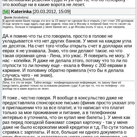
это вообще ни в какие ворота не лезет.
[
56
]
Katerinka
[20.03.2012, 15:09]
Quote
(
lenababina
)
В другом моем банке города это все за 15 минут не сделали бы и открыть счет стоит 150 долларов.
И еще зачем-то надо ждать еще две недели, пока они в Москву в головной банк что-то свозят на
подпись. Больше в городишке у меня банков нет, а до Москвы ехать 4 часа, я уже говорила.
ДА я помню что ты єто говорила. просто в голове не
укладывается что нет других банков. У меня на каждом угла
их десяток. На счет того чтобы открыть счет в долларах или
еврах я не узнавала. Знаю, что они делают такое. но что
такая огромная цена - Лена, это ужас. Я поверить не могу. У
нас - копейки. Я даже не делала этого, потому что то ли по
глупости то ли почему еще - ехала в Финку с 200 еврами в
кармане. И половину обратно привезла (что бы я делала
случись чего - не знаю).
Quote
(
Elena_Beautiful
)
Лена, я в это не верю. Тайна вклада - конфиденциальная информация, по закону банк её
представить должен только на основании решения суда! А уж про то, что по телефону - это
вообще ни в какие ворота не лезет.
Я тоже , честно говоря. Я вообще в консульство даже не
предоставляла спонсорское письмо (финик просто указал это
в приглашении что за все платит, и то написал что платит
только за мое проживание и питание, а в телефонном
интервью я уточнила, что он купил мне билеты ). У меня как
раз перед поездкой банкомат сожрал карточку - так у меня
даже не было ксерокопии моей кредитки и т.д. По сути только
справка с зарплаты. И все, больше ни одного документа о
моих финансах. и естественно никто нигде не проверял. но