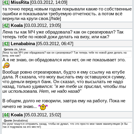
[
41
]
MissRita
[03.03.2012, 14:09]
та точно перед новым годом покрывали какие-то собственные
ошибки и показывали требуемую отчетность. а потом всё
вернули на круги своя.[/hide]
[
42
]
Koala
[03.03.2012, 19:05]
Лена ты как МЧ уже обрадовала? как он среагировал? Так
теперь тебе по новой доки делать на визу, или как?
[
43
]
Lenababina
[05.03.2012, 06:47]
Цитата
ole_lukoe
Лена ты как МЧ уже обрадовала? как он среагировал? Так теперь тебе по новой доки делать на
визу, или как?
А я не знаю, он обрадовался или нет, он не показывает это.
Вообще ровно отреагировал, будто я ему ссылку на ютубе
дала. Я сказала, что могу выслать ему оставшуюся сумму,
что деньги вернул банк. Он сказал, что высылать не надо
назад, только удивился:
"я же тебе их прислал, чтобы ты
их использовала. Нет, не надо назад"
В общем, долго не говорили, завтра ему на работу. Пока не
ничего не знаю...
[
44
]
Koala
[05.03.2012, 15:02]
Quote
(
lenababina
)
Но руки чешутся отправить назад, чтобы не думал, что это просто мои такие манипуляции (я бы
так и подумала на его месте!)