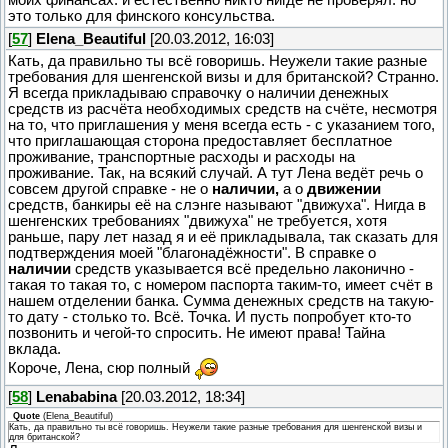
это только для финского консульства.
[
57
]
Elena_Beautiful
[20.03.2012, 16:03]
Кать, да правильно ты всё говоришь. Неужели такие разные
требования для шенгенской визы и для британской? Странно.
Я всегда прикладываю справочку о наличии денежных
средств из расчёта необходимых средств на счёте, несмотря
на то, что приглашения у меня всегда есть - с указанием того,
что приглашающая сторона предоставляет бесплатное
проживание, транспортные расходы и расходы на
проживание. Так, на всякий случай. А тут Лена ведёт речь о
совсем другой справке - не о
наличии,
а о
движении
средств, банкиры её на слэнге называют "движуха". Нигда в
шенгенских требованиях "движуха" не требуется, хотя
раньше, пару лет назад я и её прикладывала, так сказать для
подтверждения моей "благонадёжности". В справке о
наличии
средств указывается всё предельно лаконично -
такая то такая то, с номером паспорта таким-то, имеет счёт в
нашем отделении банка. Сумма денежных средств на такую-
то дату - столько то. Всё. Точка. И пусть попробует кто-то
позвонить и чегой-то спросить. Не имеют права! Тайна
вклада.
Короче, Лена, сюр полный
[
58
]
Lenababina
[20.03.2012, 18:34]
Quote
(
Elena_Beautiful
)
Кать, да правильно ты всё говоришь. Неужели такие разные требования для шенгенской визы и
для британской?