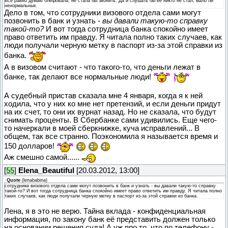
Все равно думаю блефовала, не стала бы звонить. Да и слушать бы ее никто не стал, мало ли
ненормальных.
Дело в том, что сотрудники визового отдела сами могут
позвонить в банк и узнать -
вы давали такую-то справку
такой-то?
И вот тогда сотрудница банка спокойно имеет
право ответить им правду. Я читала полно таких случаев, как
люди получали черную метку в паспорт из-за этой справки из
банка.
А в визовом считают - что такого-то, что деньги лежат в
банке, так делают все нормальные люди!
А судебный пристав сказала мне 4 января, когда я к ней
ходила, что у них ко мне нет претензий, и если деньги придут
на их счет, то они их вурнат назад. Но не сказала, что будут
снимать проценты. В Сбербанке сами удивились. Еще чего-
то начеркали в моей сберкнижке, куча исправлений... В
общем, так все странно. Поэкономила я называется время и
150 долларов!
Аж смешно самой......
[
55
]
Elena_Beautiful
[20.03.2012, 13:00]
Quote
(
lenababina
)
сотрудники визового отдела сами могут позвонить в банк и узнать - вы давали такую-то справку
такой-то? И вот тогда сотрудница банка спокойно имеет право ответить им правду. Я читала полно
таких случаев, как люди получали черную метку в паспорт из-за этой справки из банка.
Лена, я в это не верю. Тайна вклада - конфиденциальная
информация, по закону банк её представить должен только
на основании решения суда! А уж про то, что по телефону -