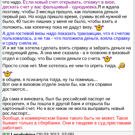
что надо.
Если новый счет открывать, откажут в визе,
дескать счет у вас фальшивый - однодневка.
Я и ждала
поэтому, чтобы 3 месяца прошло, как положила деньги
первый раз. Но когда пришло время, суммы всей нужной не
было, 40 тысяч лишних у меня не было, чтобы взять и
положить, как копеечку пока не дадут визу.
А для гостевой визы надо показать транзакции, что я счетом
пользовалась, а не так - что положила деньги, взяла справку
и сразу сняла их.
И я же так хотела сделать взять справку и забрать деньги на
следующий день. А она мне сказала - а я позвоню в визовый
отдел и сообщу, что Вы сняли деньги со счета.
Просто слов нет. Мне хотелось ее чем-то огреть тогда.
в общем, я психанула тогда, ну ты помнишь...
Вот они в визовом отделе знали бы, как эти справки
достаются...
Да сама я виновата, был бы российский паспорт не
просрочен, я бы пошла в другой банк и открыла бы
карточный счет. Но я все никак не могла выправить новый
рос.паспорт...
Вообще, в коммерческом банке такого быть не может. Такое
бывает только в сбербанке. Они в тандеме в суд.приставами
работают.
[
53
]
Lenababina
[20.03.2012, 07:05]