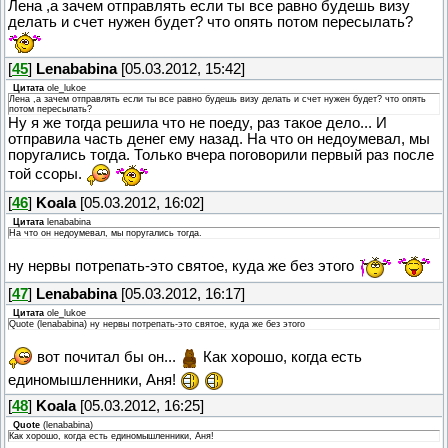
Лена ,а зачем отправлять если ты все равно будешь визу
делать и счет нужен будет? что опять потом пересылать?
[
45
]
Lenababina
[05.03.2012, 15:42]
Цитата
ole_lukoe
Лена ,а зачем отправлять если ты все равно будешь визу делать и счет нужен будет? что опять
потом пересылать?
Ну я же тогда решила что не поеду, раз такое дело... И
отправила часть денег ему назад. На что он недоумевал, мы
поругались тогда. Только вчера поговорили первый раз после
той ссоры.
[
46
]
Koala
[05.03.2012, 16:02]
Цитата
lenababina
На что он недоумевал, мы поругались тогда.
ну нервы потрепать-это святое, куда же без этого
[
47
]
Lenababina
[05.03.2012, 16:17]
Цитата
ole_lukoe
Quote (lenababina) ну нервы потрепать-это святое, куда же без этого
вот почитал бы он...
Как хорошо, когда есть
единомышленники, Аня!
[
48
]
Koala
[05.03.2012, 16:25]
Quote
(
lenababina
)
Как хорошо, когда есть единомышленники, Аня!