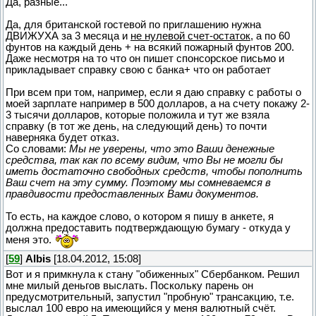
Да, разные...
Да, для британской гостевой по приглашению нужна
ДВИЖУХА за 3 месяца и
не нулевой счет-остаток
, а по 60
фунтов на каждый день + на всякий пожарный фунтов 200.
Даже несмотря на то что он пишет спонсорское письмо и
прикладывает справку свою с банка+ что он работает
При всем при том, например, если я даю справку с работы о
моей зарплате например в 500 долларов, а на счету покажу 2-
3 тысячи долларов, которые положила и тут же взяла
справку (в тот же день, на следующий день) то почти
наверняка будет отказ.
Со словами:
Мы не уверены, что это Ваши денежные
средства, так как по всему видим, что Вы не могли бы
иметь достаточно свободных средств, чтобы пополнить
Ваш счет на эту сумму. Поэтому мы сомневаемся в
правдивости предоставленных Вами документов.
То есть, на каждое слово, о котором я пишу в анкете, я
должна предоставить подтверждающую бумагу - откуда у
меня это.
[
59
]
Albis
[18.04.2012, 15:08]
Вот и я примкнула к стану "обиженных" Сбербанком. Решил
мне милый деньгов выслать. Поскольку парень он
предусмотрительный, запустил "пробную" трансакцию, т.е.
выслал 100 евро на имеющийся у меня валютный счёт.