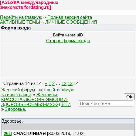
[
АЗБУКА международных
знакомств fordating.ru
]
Перейти на главную
~
Полная версия сайта
АКТИВНЫЕ ТЕМЫ
~
ЛИЧНЫЕ СООБЩЕНИЯ
Форма входа
Войти через uID
Старая форма входа
Страница
14
из
14
«
1
2
…
12
13
14
Женский форум - как выйти замуж
за иностранца
»
Женщины:
КРАСОТА-ЛЮБОВЬ-ЭМОЦИИ-
ЗДОРОВЬЕ-СЕМЬЯ-МУЖ-ДЕТИ
»
Здоровье.
Здоровье.
[
261
]
СЧАСТЛИВАЯ
[30.03.2019, 11:02]