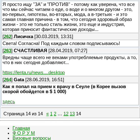
Я просто ищу "ЗА" и "ПРОТИВ" - потому как уверена, что все
что мы сейчас читаем о еде, о воде и о многом другом - это,
во-первых, гипотезы, во-вторых, мода, а в-третьих - и это
самая главная причина - в том, что сегодня здоровый образ
жизни - это не только стиль жизни, это еще и индустрия,
которая приносит фантастические доходы...
[
262
]
Лисичка
[30.03.2019, 13:31]
Света! Согласна! Под каждым словом подписываюсь!
[
263
]
СЧАСТЛИВАЯ
[28.04.2019, 07:27]
Вредны чаще всего не веками употребляемые продукты, а то,
что в них сегодня добавляют...
https://lenta.ru/news....desktop
[
264
]
Gata
[28.06.2019, 16:51]
Как я попал на прием к врачу в Сеуле (в Корее вызов
скорой обойдется в $ 1 000)
здесь
Страница
14
из
14
«
1
2
…
12
13
14
Главная
Ф О Р У М
Визовые вопросы