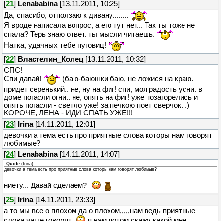
[
21
]
Lenababina
[13.11.2011, 10:25]
Да, спасибо, отползаю к дивану........
Я вроде написала вопрос, а его тут нет... Так ты тоже не
спала? Терь знаю ответ, ты мысли читаешь.
Натка, удачных тебе пуговиц!
[
22
]
Властелин_Колец
[13.11.2011, 10:32]
СПС!
Спи давай!
(баю-баюшки баю, не ложися на краю.
придет серенький.. не, ну на фиг! спи, моя радость усни. в
доме погасли огни.. не, опять на фиг! уже позагорелись и
опять погасли - светло уже! за печкою поет сверчок...)
КОРОЧЕ, ЛЕНА - ИДИ СПАТЬ УЖЕ!!!
[
23
]
Irina
[14.11.2011, 12:01]
девочки а тема есть про приятные слова которы нам говорят
любимые?
[
24
]
Lenababina
[14.11.2011, 14:07]
Quote
(
Irina
)
девочки а тема есть про приятные слова которы нам говорят любимые?
ниету... Давай сделаем?
[
25
]
Irina
[14.11.2011, 23:33]
а то мы все о плохом да о плохом,,,,,нам ведь приятные
слова чаще говорят
я вам потом скажу какой мне