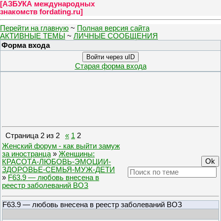
[
АЗБУКА международных
знакомств fordating.ru
]
Перейти на главную
~
Полная версия сайта
АКТИВНЫЕ ТЕМЫ
~
ЛИЧНЫЕ СООБЩЕНИЯ
Форма входа
Войти через uID
Старая форма входа
Страница
2
из
2
«
1
2
Женский форум - как выйти замуж
за иностранца
»
Женщины:
КРАСОТА-ЛЮБОВЬ-ЭМОЦИИ-
ЗДОРОВЬЕ-СЕМЬЯ-МУЖ-ДЕТИ
»
F63.9 — любовь внесена в
реестр заболеваний ВОЗ
F63.9 — любовь внесена в реестр заболеваний ВОЗ