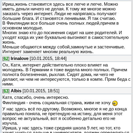
Ириш,жизнь становится здесь все легче и легче. Можно
иметь деньги ничего не делая. К тому же многое можно
заказать через интернет. Люди не напрягаясь получают
большие блага. И становятся ленивыми. Я так считаю.
В Финляндии все больше очень полных людей,причем в
основном молодые.
Многих знаю кто до посинения сидит на шее родителей. И
уходят когда их уже буквально выгоняют в самостоятельную
жизнь.
Меньше общаются между собой,замкнутые и застенчивые.
Интернет заменяет многим реальную жизнь.
[
62
]
Irinalove
[10.01.2015, 18:44]
Ох, Катя, интернет действительно плохо влияет на
молодежь. В Германии я тоже видела много полных. Причем
полнота болезненная, рыхлая. Сидят дома, ни чего не
делают, ни чем не интересуются, только в компе. Прям беда с
ними.
[
63
]
Albis
[10.01.2015, 18:51]
Катя, спасибо, очень интересно.
Финляндия - очень социальная страна, живи не хочу
У нас здесь всё по-другому. Возможно, многое я не до конца
правильно поняла, не претендую на истину, для меня этот
вопрос не актуальный, вот я особенно детально его не
изучла.
Ириша, у нас здесь тоже средняя школа 9 лет, но тот, кто
хочет учиться дальше в университете, должен определиться