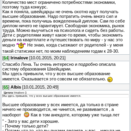
Количество мест ограничено потребностями экономики,
поэтому туда конкурс.
Как я поняла, швейцарцы не очень охотно идут получать
высшее образование. Надо потратить очень много сил и
времени, пока получишь вожделенный диплом. Сам по себе
диплом ничего не гарантирует. Свободная экономика, рынок
труда. Можно выучиться на психолога и сидеть без работы.
Дети с родителями живут какое-то время, чтобы экономить
деньги на квартплате и путешествовать по миру - у нас это
модно
Не знаю, когда съезжают от родителей - у меня
такой статисики нет, по моим наблюдениям годам к 28-30.
[
64
]
Irinalove
[10.01.2015, 20:21]
Спасибо Лена. Ты очень интересно и подробно описала
систему образования Швейцарии.
Мы здесь привыкли, что у всех высшее образование
имеется. Оказывается это совсем не обязательно.
[
65
]
Albis
[10.01.2015, 20:49]
Цитата
Irinalove
(
)
Мы здесь привыкли, что у всех высшее образование имеется.
Высшее образование у всех имеется, да только в стране
ничего не производится, не чинится, не развивается , а
наоборот
Как в том анекдоте, которому уже тыща лет
" - Зато у вас дети хорошие.
- Почему только дети?
- Потому что то, что вы руками делаете, у вас....никуда не