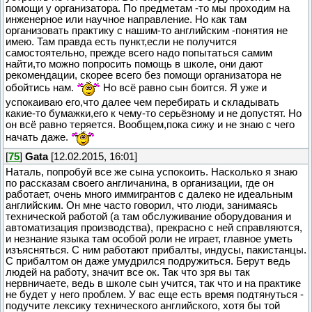
помощи у организатора. По предметам -то мы проходим на
инженерное или научное направление. Но как там
организовать практику с нашим-то английским -понятия не
имею. Там правда есть пункт,если не получится
самостоятельно, прежде всего надо попытаться самим
найти,то можно попросить помощь в школе, они дают
рекомендации, скорее всего без помощи организатора не
обойтись нам.
Но всё равно сын боится. Я уже и
успокаиваю его,что далее чем перебирать и складывать
какие-то бумажки,его к чему-то серьёзному и не допустят. Но
он всё равно теряется. Вообщем,пока сижу и не знаю с чего
начать даже.
[
75
]
Gata
[12.02.2015, 16:01]
Наталь, попробуй все же сына успокоить. Насколько я знаю
по рассказам своего англичанина, в организации, где он
работает, очень много иммигрантов с далеко не идеальным
английским. Он мне часто говорил, что люди, занимаясь
технической работой (а там обслуживание оборудования и
автоматизация производства), прекрасно с ней справляются,
и незнание языка там особой роли не играет, главное уметь
изъясняться. С ним работают прибалты, индусы, пакистанцы.
С прибалтом он даже умудрился подружиться. Берут ведь
людей на работу, значит все ок. Так что зря вы так
нервничаете, ведь в школе сын учится, так что и на практике
не будет у него проблем. У вас еще есть время подтянуться -
подучите лексику технического английского, хотя бы той