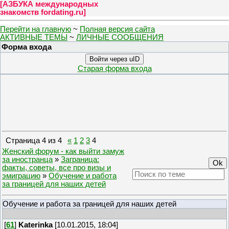
[
АЗБУКА международных
знакомств fordating.ru
]
Перейти на главную
~
Полная версия сайта
АКТИВНЫЕ ТЕМЫ
~
ЛИЧНЫЕ СООБЩЕНИЯ
Форма входа
Войти через uID
Старая форма входа
Страница
4
из
4
«
1
2
3
4
Женский форум - как выйти замуж
за иностранца
»
Заграница:
факты, советы, все про визы и
эмиграцию
»
Обучение и работа
за границей для наших детей
Обучение и работа за границей для наших детей
[
61
]
Katerinka
[10.01.2015, 18:04]