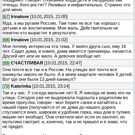
птенцы. Кого ростят? Ленивых и инфантильных. Странно это
для меня.
[
67
]
Irinalove
[10.01.2015, 21:00]
Мда, а мы ругаем Россию. Там тоже не все так хорошо с
детьми и их воспитанием. Мне жаль. Действительно не
понятно кто вырастит в результате.
[
68
]
Irinalove
[10.01.2015, 21:02]
Мне почему интересна эта тема. У моего друга сын, ему 16
лет. Сидит дома, в компе, дома имеется тренажеры, качается.
Друзей нет или их мало. А девочек вообще нет.
[
69
]
СЧАСТЛИВАЯ
[10.01.2015, 22:47]
Они почти все так и в России. На улицах вот почти все
каникулы никого не было. А в моем квартале человек 6 детей.
Вот где они были 13 дней каникул?
[
70
]
Katerinka
[10.01.2015, 23:14]
Так и у нас. У соседа мальчик лет 8. Я никогда не вижу его на
улице. Сегодня уже не выдержала подошла к родителям во
время прогулки, говорю - мол берите санки и катайтесь с
нашей горки (получается от их дома до нашего дорога
спускается вниз, широкая и удобная горка, наш дом в тупике,
машин нет вообще). Они ответили мол если он захочет, он
мультики смотрит. и, конечно, так и не пришел и я знаю, что
не придет.