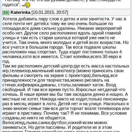
годится".
[
66
]
Katerinka
[10.01.2015, 20:57]
Хотела добавить пару слов о детях и или занятости. У нас в
селе почти нет детей,к тому же оно очень большое по
площади,все дома сильно удалены. Никаких мероприятий
особо нет. Другое село расположено вдоль одной главной
улицы и там есть старая школа,в которой уже никто не
учится. Там очень много молодых и детей всех возрастов. Но
все учатся в большом городе. Так вот,в подвале школы
расположен наш спортзал. Туда ходит постоянно только 4
человека,хотя все имеется. Стоит копейки,всего 30 евро в
год.
Там же расположен детский центр,где есть масса настольных
игр,телевизор,маленький кинотеатр (можно приносить свои
фильмы и смотреть на экране с проектора),бильярд,все
принадлежности для творчества,можно рисовать на
стенах,кофеварка,диваны, столы,заливают каток. Вход
свободный. И там все время пусто. Взрослых нет,делай что
хочешь. В наше время мы бы там заседали денно и нощно. А
местные не хотят. Никогда никто не ходит,только пенсионеры
раз в месяц играют в лото. Детей нет и на улице. Насколько я
знаю многие семьи там-все дети торчат возле телевизора или
играют в приставку. Почему так? Я не понимаю. Все условия
созданы,но никто не общается.
Велосипед,лыжи,санки,футбол,хоккей-всем можно
заниматься. Но дети пассивны. И родители их в этом
поощряют. Говорят спокойнее когда дети в гнездышке как