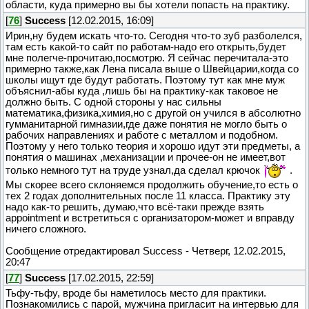
области, куда примерно вы бы хотели попасть на практику.
[
76
]
Success
[12.02.2015, 16:09]
Ирин,ну будем искать что-то. Сегодня что-то зуб разболелся,
там есть какой-то сайт по работам-надо его открыть,будет
мне полегче-прочитаю,посмотрю. Я сейчас перечитала-это
примерно также,как Лена писала выше о Швейцарии,когда со
школы ищут где будут работать. Поэтому тут как мне муж
объяснил-абы куда ,лишь бы на практику-как таковое не
должно быть. С одной стороны у нас сильны
математика,физика,химия,но с другой он учился в абсолютно
гумманитарной гимназии,где даже понятия не могло быть о
рабочих направлениях и работе с металлом и подобном.
Поэтому у него только теория и хорошо идут эти предметы, а
понятия о машинах ,механизации и прочее-он не имеет,вот
только немного тут на труде узнал,да сделал крючок
.
Мы скорее всего склоняемся продолжить обучение,то есть о
тех 2 годах дополнительных после 11 класса. Практику эту
надо как-то решить, думаю,что всё-таки прежде взять
appointment и встретиться с организатором-может и вправду
ничего сложного.
Сообщение отредактировал
Success
-
Четверг, 12.02.2015,
20:47
[
77
]
Success
[17.02.2015, 22:59]
Тьфу-тьфу, вроде бы наметилось место для практики.
Познакомились с парой, мужчина пригласит на интервью для