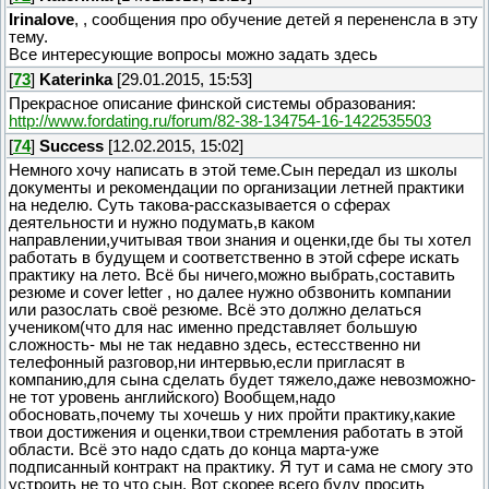
Irinalove
, , сообщения про обучение детей я перененсла в эту
тему.
Все интересующие вопросы можно задать здесь
[
73
]
Katerinka
[29.01.2015, 15:53]
Прекрасное описание финской системы образования:
http://www.fordating.ru/forum/82-38-134754-16-1422535503
[
74
]
Success
[12.02.2015, 15:02]
Немного хочу написать в этой теме.Сын передал из школы
документы и рекомендации по организации летней практики
на неделю. Суть такова-рассказывается о сферах
деятельности и нужно подумать,в каком
направлении,учитывая твои знания и оценки,где бы ты хотел
работать в будущем и соответственно в этой сфере искать
практику на лето. Всё бы ничего,можно выбрать,составить
резюме и cover letter , но далее нужно обзвонить компании
или разослать своё резюме. Всё это должно делаться
учеником(что для нас именно представляет большую
сложность- мы не так недавно здесь, естесственно ни
телефонный разговор,ни интервью,если пригласят в
компанию,для сына сделать будет тяжело,даже невозможно-
не тот уровень английского) Вообщем,надо
обосновать,почему ты хочешь у них пройти практику,какие
твои достижения и оценки,твои стремления работать в этой
области. Всё это надо сдать до конца марта-уже
подписанный контракт на практику. Я тут и сама не смогу это
устроить не то что сын. Вот скорее всего буду просить