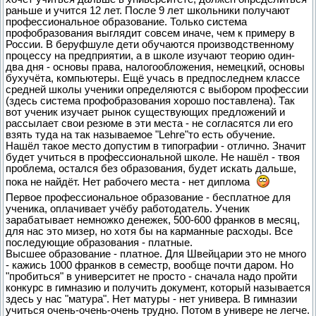
раньше и учится 12 лет. После 9 лет школьники получают
профессиональное образование. Только система
профобразования выглядит совсем иначе, чем к примеру в
России. В беруфшуле дети обучаются производственному
процессу на предприятии, а в школе изучают теорию один-
два дня - основы права, налогообложения, немецкий, основы
бухучёта, компьютеры. Ещё учась в предпоследнем классе
средней школы ученики определяются с выбором профессии
(здесь система профобразования хорошо поставлена). Так
вот ученик изучает рынок существующих предложений и
рассылает свои резюме в эти места - не согласятся ли его
взять туда на так называемое "Lehre"то есть обучение.
Нашёл такое место допустим в типографии - отлично. Значит
будет учиться в профессиональной школе. Не нашёл - твоя
проблема, остался без образования, будет искать дальше,
пока не найдёт. Нет рабочего места - нет диплома
Первое профессиональное образование - бесплатное для
ученика, оплачивает учёбу работодатель. Ученик
зарабатывает немножко денежек, 500-600 франков в месяц,
для нас это мизер, но хотя бы на карманные расходы. Все
последующие образования - платные.
Высшее образование - платное. Для Швейцарии это не много
- кажись 1000 франков в семестр, вообще почти даром. Но
"пробиться" в университет не просто - сначала надо пройти
конкурс в гимназию и получить документ, который называется
здесь у нас "матура". Нет матуры - нет универа. В гимназии
учиться очень-очень-очень трудно. Потом в универе не легче.