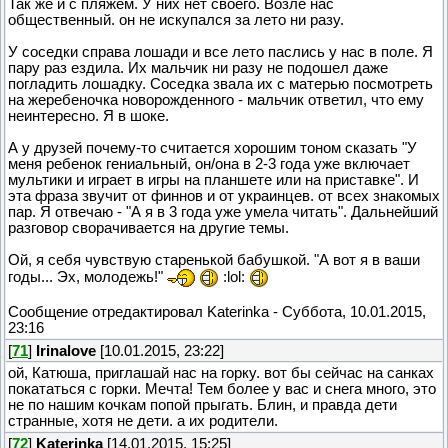
Так же и с пляжем. У них нет своего. Возле нас
общественный. он не искупался за лето ни разу.
У соседки справа лошади и все лето паслись у нас в поле. Я
пару раз ездила. Их мальчик ни разу не подошел даже
погладить лошадку. Соседка звала их с матерью посмотреть
на жеребеночка новорожденного - мальчик ответил, что ему
неинтересно. Я в шоке.
А у друзей почему-то считается хорошим тоном сказать "У
меня ребенок гениальный, он/она в 2-3 года уже включает
мультики и играет в игры на планшете или на приставке". И
эта фраза звучит от финнов и от украинцев. от всех знакомых
пар. Я отвечаю - "А я в 3 года уже умела читать". Дальнейший
разговор сворачивается на другие темы.
Ой, я себя чувствую старенькой бабушкой. "А вот я в ваши
годы... Эх, молодежь!"
:lol:
Сообщение отредактировал
Katerinka
-
Суббота, 10.01.2015,
23:16
[
71
]
Irinalove
[10.01.2015, 23:22]
ой, Катюша, приглашай нас на горку. вот бы сейчас на санках
покататься с горки. Мечта! Тем более у вас и снега много, это
не по нашим кочкам попой прыгать. Блин, и правда дети
странные, хотя не дети. а их родители.
[
72
]
Katerinka
[14.01.2015, 15:25]