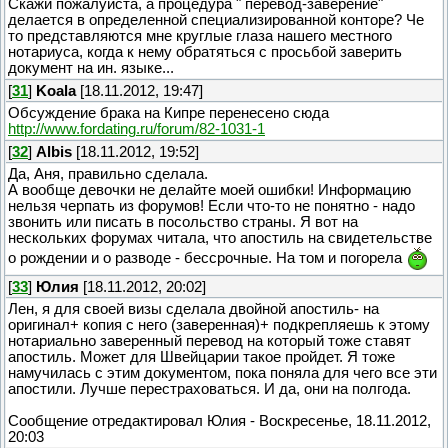
Скажи пожалуйста, а процедура " перевод-заверение"
делается в определенной специализированной конторе? Че
то представляются мне круглые глаза нашего местного
нотариуса, когда к нему обратяться с просьбой заверить
документ на ин. языке...
[
31
]
Koala
[18.11.2012, 19:47]
Обсуждение брака на Кипре перенесено сюда
http://www.fordating.ru/forum/82-1031-1
[
32
]
Albis
[18.11.2012, 19:52]
Да, Аня, правильно сделала.
А вообще девочки не делайте моей ошибки! Информацию
нельзя черпать из форумов! Если что-то не понятно - надо
звонить или писать в посольство страны. Я вот на
нескольких форумах читала, что апостиль на свидетельстве
о рождении и о разводе - бессрочные. На том и погорела
[
33
]
Юлия
[18.11.2012, 20:02]
Лен, я для своей визы сделала двойной апостиль- на
оригинал+ копия с него (заверенная)+ подкрепляешь к этому
нотариально заверенный перевод на который тоже ставят
апостиль. Может для Швейцарии такое пройдет. Я тоже
намучилась с этим документом, пока поняла для чего все эти
апостили. Лучше перестраховаться. И да, они на полгода.
Сообщение отредактировал
Юлия
-
Воскресенье, 18.11.2012,
20:03