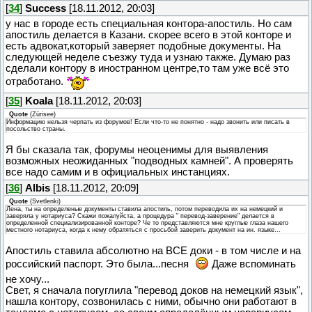
[
34
]
Success
[18.11.2012, 20:03]
у нас в городе есть специальная контора-апостиль. Но сам
апостиль делается в Казани. скорее всего в этой конторе и
есть адвокат,который заверяет подобные документы. На
следующей неделе съезжу туда и узнаю также. Думаю раз
сделали контору в иностранном центре,то там уже всё это
отработано.
[
35
]
Koala
[18.11.2012, 20:03]
Quote
(
Zürisee
)
Информацию нельзя черпать из форумов! Если что-то не понятно - надо звонить или писать в
посольство страны.
Я бы сказала так, форумы неоценимы для выявления
возможных неожиданных "подводных камней". А проверять
все надо самим и в официальных инстанциях.
[
36
]
Albis
[18.11.2012, 20:09]
Quote
(
Svetlenki
)
Лена, ты на определеные документы ставила апостиль, потом переводила их на немецкий и
заверяла у нотариуса? Скажи пожалуйста, а процедура " перевод-заверение" делается в
определенной специализированной конторе? Че то представляются мне круглые глаза нашего
местного нотариуса, когда к нему обратяться с просьбой заверить документ на ин. языке...
Апостиль ставила абсолютно на ВСЕ доки - в том числе и на
российский паспорт. Это была...песня
Даже вспоминать
не хочу...
Свет, я сначала погуглила "перевод доков на немецкий язык",
нашла контору, созвонилась с ними, обычно они работают в