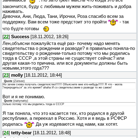
занимаюсь
. Но зато греет мысль что когда это всё
закончится, буду с любимым мужем жить-поживать и добра
наживать.
Девочки, Ани, Люда, Тани, Ирочки, Роза спасибо всем за
поддержку. Вам всем тоже предстоит это пройти
- так
что будте готовы
[
22
]
Success
[18.11.2012, 18:26]
Лен,объясни пожалуйста ещё раз- почему надо менять
свидетельства о рождении и разводе? я правильно поняла-по
свидетельству о рождении-только потому что мы родились
тогда в СССР ,а этой страны не существует сейчас? или
другая какая-то причина. или все документы должны быть
новыми,этого года???
[
23
]
molly
[18.11.2012, 18:44]
Quote
(
Zürisee
)
Но зачем снова получать свидетелство!!!!!!! Объясните мне кто-нибудь!!!!!! Я что - могла
"переродиться" за это время? ahaha И со свидетельсовим о разводе то же самое!
Вот и я не понимаю.
Quote
(
nattynatty
)
только потому что мы родились тогда в СССР
Я так поняла, что это касается тех, кто родился в другой
республике, а переехал в Россию. Хотя и я ведь в РСФСР
родилась
Да уж издеваются над нами, как хотят.
[
24
]
tetty-bear
[18.11.2012, 18:48]