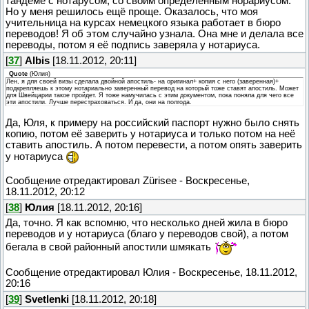
тандеме с нотарусом, со своим определённым норариусом.
Но у меня решилось ещё проще. Оказалось, что моя
учительница на курсах немецкого языка работает в бюро
переводов! Я об этом случайно узнала. Она мне и делала все
переводы, потом я её подпись заверяла у нотариуса.
[
37
]
Albis
[18.11.2012, 20:11]
Quote
(
Юлия
)
Лен, я для своей визы сделала двойной апостиль- на оригинал+ копия с него (заверенная)+
подкрепляешь к этому нотариально заверенный перевод на который тоже ставят апостиль. Может
для Швейцарии такое пройдет. Я тоже намучилась с этим документом, пока поняла для чего все
эти апостили. Лучше перестраховаться. И да, они на полгода.
Да, Юля, к примеру на российский паспорт нужно было снять
копию, потом её заверить у нотариуса и только потом на неё
ставить апостиль. А потом перевести, а потом опять заверить
у нотариуса
Сообщение отредактировал
Zürisee
-
Воскресенье,
18.11.2012, 20:12
[
38
]
Юлия
[18.11.2012, 20:16]
Да, точно. Я как вспомню, что несколько дней жила в бюро
переводов и у нотариуса (благо у переводов свой), а потом
бегала в свой районный апостили шмякать
Сообщение отредактировал
Юлия
-
Воскресенье, 18.11.2012,
20:16
[
39
]
Svetlenki
[18.11.2012, 20:18]