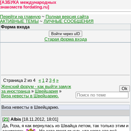
[
АЗБУКА международных
знакомств fordating.ru
]
Перейти на главную
~
Полная версия сайта
АКТИВНЫЕ ТЕМЫ
~
ЛИЧНЫЕ СООБЩЕНИЯ
Форма входа
Войти через uID
Старая форма входа
Страница
2
из
4
«
1
2
3
4
»
Женский форум - как выйти замуж
за иностранца
»
Швейцария
»
Виза невесты в Швейцарию.
Виза невесты в Швейцарию.
[
21
]
Albis
[18.11.2012, 18:01]
Да, Роза, я как вернулась из Швайца летом, так только этим и