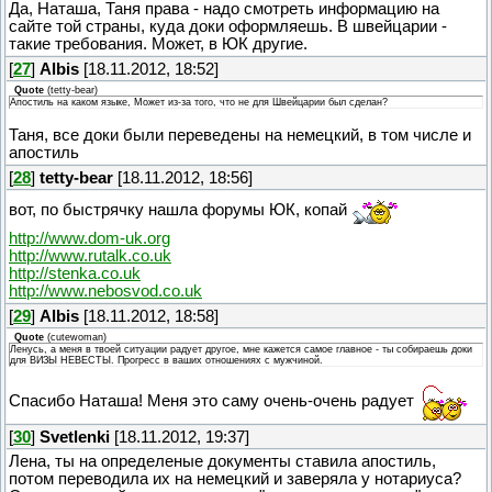
Да, Наташа, Таня права - надо смотреть информацию на
сайте той страны, куда доки оформляешь. В швейцарии -
такие требования. Может, в ЮК другие.
[
27
]
Albis
[18.11.2012, 18:52]
Quote
(
tetty-bear
)
Апостиль на каком языке, Может из-за того, что не для Швейцарии был сделан?
Таня, все доки были переведены на немецкий, в том числе и
апостиль
[
28
]
tetty-bear
[18.11.2012, 18:56]
вот, по быстрячку нашла форумы ЮК, копай
http://www.dom-uk.org
http://www.rutalk.co.uk
http://stenka.co.uk
http://www.nebosvod.co.uk
[
29
]
Albis
[18.11.2012, 18:58]
Quote
(
cutewoman
)
Ленусь, а меня в твоей ситуации радует другое, мне кажется самое главное - ты собираешь доки
для ВИЗЫ НЕВЕСТЫ. Прогресс в ваших отношениях с мужчиной.
Спасибо Наташа! Меня это саму очень-очень радует
[
30
]
Svetlenki
[18.11.2012, 19:37]
Лена, ты на определеные документы ставила апостиль,
потом переводила их на немецкий и заверяла у нотариуса?