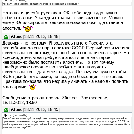
Quote
(
nattynatty
)
почему надо менять свидетельства о рождении и разводе?
Наташа, ищи сайт русских в ЮК, тебе ведь туда нужно
собирать доки. У каждой страны - свои заморочки. Можно
еще у Юлии спросить, как она подавала доки, где ставила
апостиль
[
25
]
Albis
[18.11.2012, 18:48]
Девочки - не поэтому! Я родилась на юге России, эта
республика до сих пор в составе СССР. Первый раз я меняла
свидетельство потому, что оно было очень-очень старое. На
все свидетелсьтва требуется апостиль, а на старое
невозможно было поставить апостиль. Но вот почему
швейцарское посольство требует опять получать
свидетельство - для меня загадка. Почему им нужно чтобы
ВСЕ доки были свежие, не позднее 6 месяцев - я не знаю.
Практика показала, что нефига умничать - а надо выполнять,
как в армии
Сообщение отредактировал
Zürisee
-
Воскресенье,
18.11.2012, 18:50
[
26
]
Albis
[18.11.2012, 18:49]
Quote
(
nattynatty
)
Лен,объясни пожалуйста ещё раз- почему надо менять свидетельства о рождении и разводе? я
правильно поняла-по свидетельству о рождении-только потому что мы родились тогда в СССР ,а
этой страны не существует сейчас? или другая какая-то причина. или все документы должны быть
новыми,этого года???