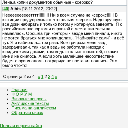
Лена,а копии документов обычные - ксерокс?
[
40
]
Albis
[18.11.2012, 20:22]
Нееееееееееетттт!!!!!!!!! Ни в коем случае не ксерокс!!!!!! В
юстиции предупреждают что нельзя ксерокс. Надо вручную
все доки набирать и только потом у нотариуса заверять. Я с
российским паспортом и справкой с места жителсьтва
намаялась. Обошла три конторы - везде меня пинали, никто
не хотел браться мне копии делать. "Набирайте сами" - и всё
тут. Я и набирала....три раза. Все три раза меня взад
заворачивали, так как я ведь не работала никогда с
юридичекими доками, там ведь столько тонкостей, о каких
мне и не снилось. А если хоть малейшее несоотвествие
будет с оригиналом - нотрариус не поставит подпись. Это
было что-то!
Страница
2
из
4
«
1
2
3
4
»
Главная
Ф О Р У М
Визовые вопросы
Английские тексты
Письма на английском
Обратная связь
Полная версия сайта