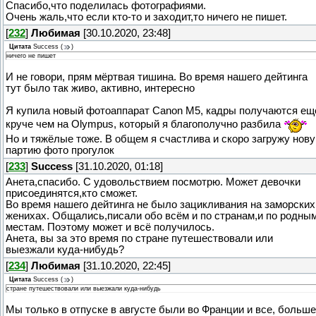
Спасибо,что поделилась фотографиями.
Очень жаль,что если кто-то и заходит,то ничего не пишет.
[
232
]
Любимая
[30.10.2020, 23:48]
Цитата
Success
(
)
ничего не пишет
И не говори, прям мёртвая тишина. Во время нашего дейтинга
тут было так живо, активно, интересно
Я купила новый фотоаппарат Canon M5, кадры получаются ещ
круче чем на Olympus, который я благополучно разбила
Но и тяжёлые тоже. В общем я счастлива и скоро загружу нов
партию фото прогулок
[
233
]
Success
[31.10.2020, 01:18]
Анета,спасибо. С удовольствием посмотрю. Может девочки
присоединятся,кто сможет.
Во время нашего дейтинга не было зацикливания на заморских
женихах. Общались,писали обо всём и по странам,и по родны
местам. Поэтому может и всё получилось.
Анета, вы за это время по стране путешествовали или
выезжали куда-нибудь?
[
234
]
Любимая
[31.10.2020, 22:45]
Цитата
Success
(
)
стране путешествовали или выезжали куда-нибудь
Мы только в отпуске в августе были во Франции и все, больше