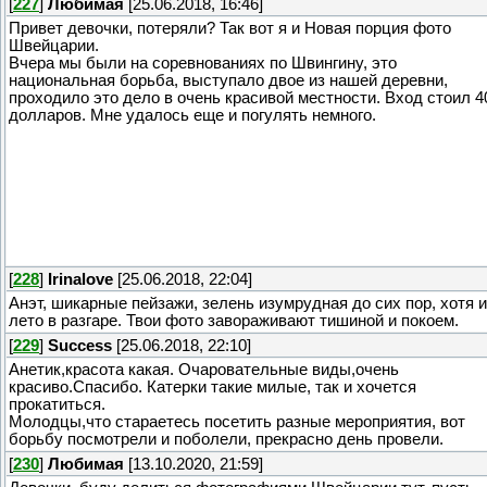
[
227
]
Любимая
[25.06.2018, 16:46]
Привет девочки, потеряли? Так вот я и Новая порция фото
Швейцарии.
Вчера мы были на соревнованиях по Швингину, это
национальная борьба, выступало двое из нашей деревни,
проходило это дело в очень красивой местности. Вход стоил 4
долларов. Мне удалось еще и погулять немного.
[
228
]
Irinalove
[25.06.2018, 22:04]
Анэт, шикарные пейзажи, зелень изумрудная до сих пор, хотя и
лето в разгаре. Твои фото завораживают тишиной и покоем.
[
229
]
Success
[25.06.2018, 22:10]
Анетик,красота какая. Очаровательные виды,очень
красиво.Спасибо. Катерки такие милые, так и хочется
прокатиться.
Молодцы,что стараетесь посетить разные мероприятия, вот
борьбу посмотрели и поболели, прекрасно день провели.
[
230
]
Любимая
[13.10.2020, 21:59]