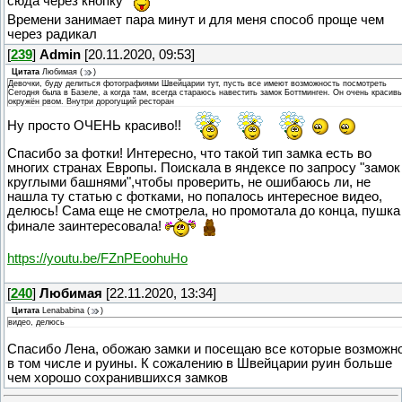
сюда через кнопку
Времени занимает пара минут и для меня способ проще чем
через радикал
[
239
]
Admin
[20.11.2020, 09:53]
Цитата
Любимая
(
)
Девочки, буду делиться фотографиями Швейцарии тут, пусть все имеют возможность посмотреть
Сегодня была в Базеле, а когда там, всегда стараюсь навестить замок Боттминген. Он очень красивы
окружён рвом. Внутри дорогущий ресторан
Ну просто ОЧЕНЬ красиво!!
Спасибо за фотки! Интересно, что такой тип замка есть во
многих странах Европы. Поискала в яндексе по запросу "замок
круглыми башнями",чтобы проверить, не ошибаюсь ли, не
нашла ту статью с фотками, но попалось интересное видео,
делюсь! Сама еще не смотрела, но промотала до конца, пушка
финале заинтересовала!
https://youtu.be/FZnPEoohuHo
[
240
]
Любимая
[22.11.2020, 13:34]
Цитата
Lenababina
(
)
видео, делюсь
Спасибо Лена, обожаю замки и посещаю все которые возможно
в том числе и руины. К сожалению в Швейцарии руин больше
чем хорошо сохранившихся замков