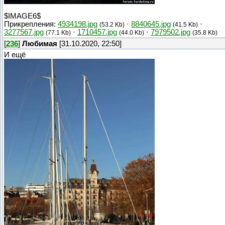
$IMAGE6$
Прикрепления:
4934198.jpg
·
8840645.jpg
·
(53.2 Kb)
(41.5 Kb)
3277567.jpg
·
1710457.jpg
·
7979502.jpg
(77.1 Kb)
(44.0 Kb)
(35.8 Kb)
[
236
]
Любимая
[31.10.2020, 22:50]
И ещё