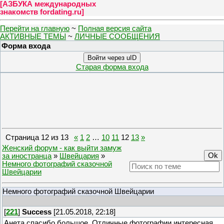
[
АЗБУКА международных
знакомств fordating.ru
]
Перейти на главную
~
Полная версия сайта
АКТИВНЫЕ ТЕМЫ
~
ЛИЧНЫЕ СООБЩЕНИЯ
Форма входа
Войти через uID
Старая форма входа
Страница
12
из
13
«
1
2
…
10
11
12
13
»
Женский форум - как выйти замуж
за иностранца
»
Швейцария
»
Немного фотографий сказочной
Швейцарии
Немного фотографий сказочной Швейцарии
[
221
]
Success
[21.05.2018, 22:18]
Анета,спасибо большое. Отличные фотографии,интересная