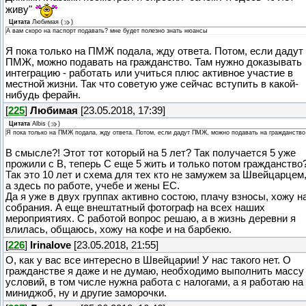
живу"
Цитата
Любимая
(
)
А вам скоро на паспорт подавать? мне будет полезно знать нюансы
Я пока только на ПМЖ подала, жду ответа. Потом, если дадут
ПМЖ, можно подавать на гражданство. Там нужно доказывать
интеграцию - работать или учиться плюс активное участие в
местной жизни. Так что советую уже сейчас вступить в какой-
нибудь ферайн.
[
225
]
Любимая
[23.05.2018, 17:39]
Цитата
Albis
(
)
Я пока только на ПМЖ подала, жду ответа. Потом, если дадут ПМЖ, можно подавать на гражданство
В смысле?! Этот тот который на 5 лет? Так получается 5 уже
прожили с В, теперь С еще 5 жить и только потом гражданство
Так это 10 лет и схема для тех кто не замужем за Швейцарцем
а здесь по работе, учебе и жены ЕС.
Да я уже в двух группах активно состою, плачу взносы, хожу н
собрания. А еще внештатный фотограф на всех наших
мероприятиях. С работой вопрос решаю, а в жизнь деревни я
влилась, общаюсь, хожу на кофе и на барбекю.
[
226
]
Irinalove
[23.05.2018, 21:55]
О, как у вас все интересно в Швейцарии! У нас такого нет. О
гражданстве я даже и не думаю, необходимо выполнить массу
условий, в том числе нужна работа с налогами, а я работаю на
миниджоб, ну и другие заморочки.