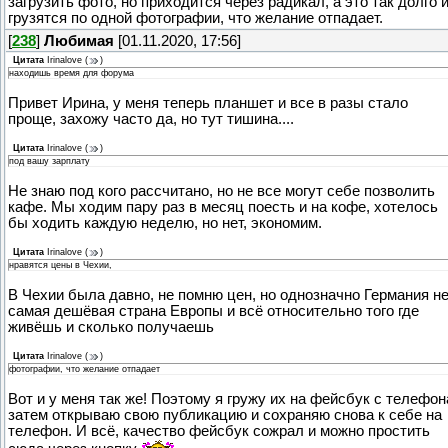
загрузить фото, но приходится через радикал, а это так долго 
грузятся по одной фотографии, что желание отпадает.
[
238
]
Любимая
[01.11.2020, 17:56]
Цитата
Irinalove
(
)
находишь время для форума
Привет Ирина, у меня теперь планшет и все в разы стало
проще, захожу часто да, но тут тишина....
Цитата
Irinalove
(
)
под вашу зарплату
Не знаю под кого рассчитано, но не все могут себе позволить
кафе. Мы ходим пару раз в месяц поесть и на кофе, хотелось
бы ходить каждую неделю, но нет, экономим.
Цитата
Irinalove
(
)
нравятся цены в Чехии,
В Чехии была давно, не помню цен, но однозначно Германия н
самая дешёвая страна Европы и всё относительно того где
живёшь и сколько получаешь
Цитата
Irinalove
(
)
фотографии, что желание отпадает
Вот и у меня так же! Поэтому я гружу их на фейсбук с телефон
затем открываю свою публикацию и сохраняю снова к себе на
телефон. И всё, качество фейсбук сожрал и можно простить