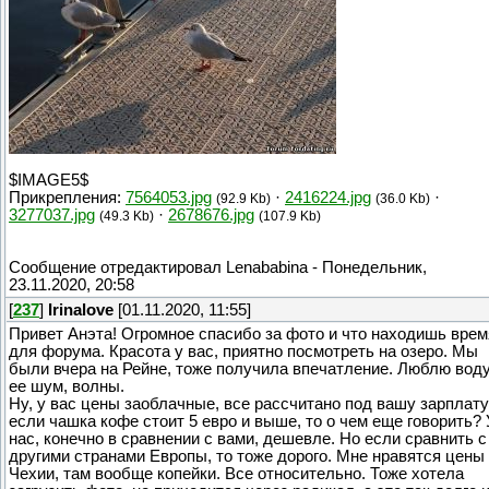
$IMAGE5$
Прикрепления:
7564053.jpg
·
2416224.jpg
·
(92.9 Kb)
(36.0 Kb)
3277037.jpg
·
2678676.jpg
(49.3 Kb)
(107.9 Kb)
Сообщение отредактировал
Lenababina
-
Понедельник,
23.11.2020, 20:58
[
237
]
Irinalove
[01.11.2020, 11:55]
Привет Анэта! Огромное спасибо за фото и что находишь врем
для форума. Красота у вас, приятно посмотреть на озеро. Мы
были вчера на Рейне, тоже получила впечатление. Люблю воду
ее шум, волны.
Ну, у вас цены заоблачные, все рассчитано под вашу зарплату
если чашка кофе стоит 5 евро и выше, то о чем еще говорить? 
нас, конечно в сравнении с вами, дешевле. Но если сравнить с
другими странами Европы, то тоже дорого. Мне нравятся цены
Чехии, там вообще копейки. Все относительно. Тоже хотела