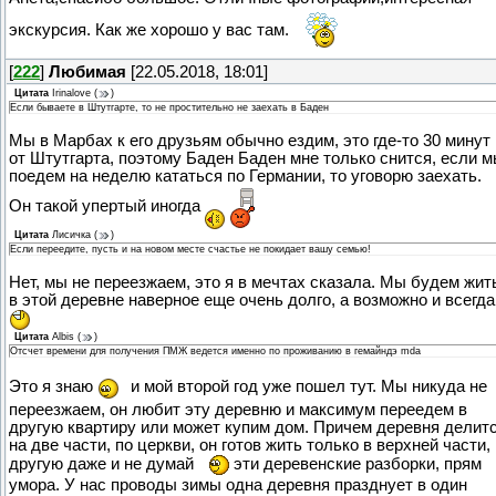
экскурсия. Как же хорошо у вас там.
[
222
]
Любимая
[22.05.2018, 18:01]
Цитата
Irinalove
(
)
Если бываете в Штутгарте, то не простительно не заехать в Баден
Мы в Марбах к его друзьям обычно ездим, это где-то 30 минут
от Штутгарта, поэтому Баден Баден мне только снится, если 
поедем на неделю кататься по Германии, то уговорю заехать.
Он такой упертый иногда
Цитата
Лисичка
(
)
Если переедите, пусть и на новом месте счастье не покидает вашу семью!
Нет, мы не переезжаем, это я в мечтах сказала. Мы будем жит
в этой деревне наверное еще очень долго, а возможно и всегда
Цитата
Albis
(
)
Отсчет времени для получения ПМЖ ведется именно по проживанию в гемайндэ mda
Это я знаю
и мой второй год уже пошел тут. Мы никуда не
переезжаем, он любит эту деревню и максимум переедем в
другую квартиру или может купим дом. Причем деревня делит
на две части, по церкви, он готов жить только в верхней части,
другую даже и не думай
эти деревенские разборки, прям
умора. У нас проводы зимы одна деревня празднует в один