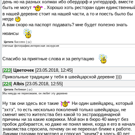
день но на разных холмах ибо обердорф и унтердорф, вместе
быть не могут
. Хорошо хоть ресторан один единственны
в нашей деревне стоит на нашей части, а то и поесть было бы
негде
А вам скоро на паспорт подавать? мне будет полезно знать
нюансы
Цитата
Success
(
)
тличные фотографии,интересная экскурсия
Спасибо за приятные слова и за репутацию
[
223
]
Цветочек
[23.05.2018, 12:45]
Прикольные традиции у тебя в швейцарской деревне ))))
[
224
]
Albis
[23.05.2018, 12:55]
Цитата
Любимая
(
)
Мы никуда не переезжаем, он любит эту деревню
Ну так они здесь все такие
Ни один швейцарец, который
"эхтэ", то есть несколько поколений только швейцарцы, не
сменит место жителства без какой то экстраординарной
причины ни за какие коврижки. Мой вон в бюро 40 минут без
пробок добирается, но даже не понял меня, когда я его в начал
знакомства спросила, почему он не переехал ближе к работе.
Дикими глазами посмотрел и спросил "зачем? я здесь 40 лет