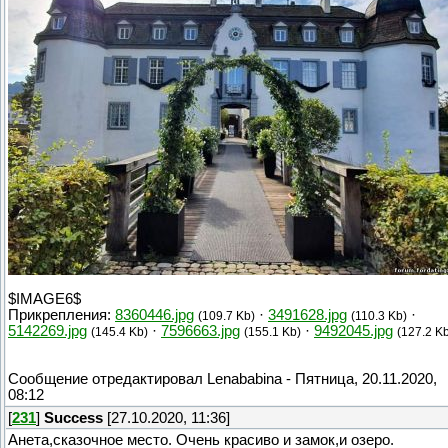
$IMAGE6$
Прикрепления:
8360446.jpg
·
3491628.jpg
·
(109.7 Kb)
(110.3 Kb)
5142269.jpg
·
7596663.jpg
·
9492045.jpg
(145.4 Kb)
(155.1 Kb)
(127.2 K
Сообщение отредактировал
Lenababina
-
Пятница, 20.11.2020,
08:12
[
231
]
Success
[27.10.2020, 11:36]
Анета,сказочное место. Очень красиво и замок,и озеро.