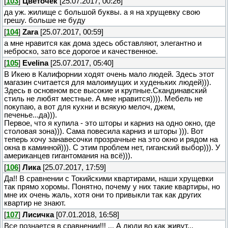
[
103
]
Цветочек
[25.07.2017, 00:26]
да уж. жилище с большой буквы. а я на хрущевку свою
грешу. больше не буду
[
104
]
Zara
[25.07.2017, 00:59]
а мне нравится как дома здесь обставляют, элегантно и
неброско, зато все дорогое и качественное.
[
105
]
Evelina
[25.07.2017, 05:40]
В Икею в Калифорнии ходят очень мало людей. Здесь этот
магазин считается для малоимущих и худеньких людей))).
Здесь в основном все высокие и крупные.Скандинавский
стиль не любят местные. А мне нравится)))). Мебель не
покупаю, а вот для кухни и всякую мелоч, джем,
печенье...да))).
Первое, что я купила - это шторы и карниз на одно окно, где
столовая зона))). Сама повесила карниз и шторы ))). Вот
теперь хочу занавесочки прозрачные на это окно и рядом на
окна в каминной))). С этим проблем нет, гиганский выбор))). У
американцев гигантомания на всё))).
[
106
]
Лика
[25.07.2017, 17:59]
Да!! В сравнении с Токийскими квартирами, наши хрущевки
так прямо хоромы. Понятно, почему у них такие квартиры, но
мне их очень жаль, хотя они то привыкли так как других
квартир не знают.
[
107
]
Лисичка
[07.01.2018, 16:58]
Все познается в сравнении!!! ... А люди во как живут...