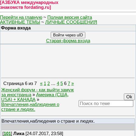
[
АЗБУКА международных
знакомств fordating.ru
]
Перейти на главную
~
Полная версия сайта
АКТИВНЫЕ ТЕМЫ
~
ЛИЧНЫЕ СООБЩЕНИЯ
Форма входа
Войти через uID
Старая форма входа
Страница
6
из
7
«
1
2
…
4
5
6
7
»
Женский форум - как выйти замуж
за иностранца
»
Америка (США,
USA) + КАНАДА
»
Впечатления,наблюдения о
стране и людях.
Впечатления,наблюдения о стране и людях.
[
101
]
Лика
[24.07.2017, 23:58]