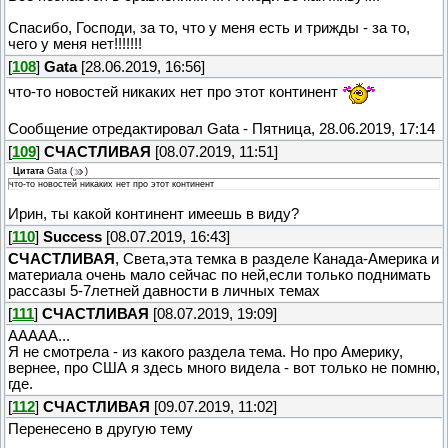
Спасибо, Господи, за то, что у меня есть и трижды - за то,
чего у меня нет!!!!!!!
[
108
]
Gata
[28.06.2019, 16:56]
что-то новостей никаких нет про этот континент
Сообщение отредактировал
Gata
-
Пятница, 28.06.2019, 17:14
[
109
]
СЧАСТЛИВАЯ
[08.07.2019, 11:51]
Цитата
Gata
(
)
что-то новостей никаких нет про этот континент
Ирин, ты какой континент имеешь в виду?
[
110
]
Success
[08.07.2019, 16:43]
СЧАСТЛИВАЯ
, Cвета,эта темка в разделе Канада-Америка и
материала очень мало сейчас по ней,если только поднимать
рассазы 5-7летней давности в личных темах
[
111
]
СЧАСТЛИВАЯ
[08.07.2019, 19:09]
ААААА...
Я не смотрела - из какого раздела тема. Но про Америку,
вернее, про США я здесь много видела - вот только не помню,
где.
[
112
]
СЧАСТЛИВАЯ
[09.07.2019, 11:02]
Перенесено в другую тему