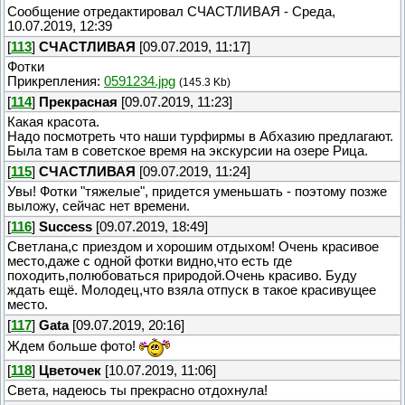
Сообщение отредактировал
СЧАСТЛИВАЯ
-
Среда,
10.07.2019, 12:39
[
113
]
СЧАСТЛИВАЯ
[09.07.2019, 11:17]
Фотки
Прикрепления:
0591234.jpg
(145.3 Kb)
[
114
]
Прекрасная
[09.07.2019, 11:23]
Какая красота.
Надо посмотреть что наши турфирмы в Абхазию предлагают.
Была там в советское время на экскурсии на озере Рица.
[
115
]
СЧАСТЛИВАЯ
[09.07.2019, 11:24]
Увы! Фотки "тяжелые", придется уменьшать - поэтому позже
выложу, сейчас нет времени.
[
116
]
Success
[09.07.2019, 18:49]
Светлана,с приездом и хорошим отдыхом! Очень красивое
место,даже с одной фотки видно,что есть где
походить,полюбоваться природой.Очень красиво. Буду
ждать ещё. Молодец,что взяла отпуск в такое красивущее
место.
[
117
]
Gata
[09.07.2019, 20:16]
Ждем больше фото!
[
118
]
Цветочек
[10.07.2019, 11:06]
Света, надеюсь ты прекрасно отдохнула!