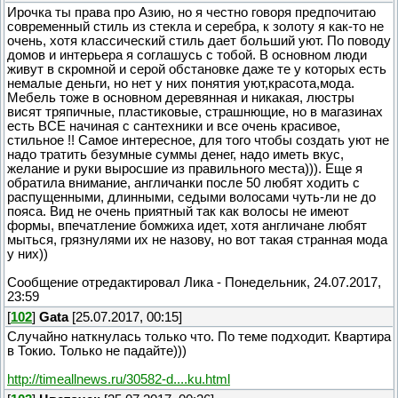
Ирочка ты права про Азию, но я честно говоря предпочитаю
современный стиль из стекла и серебра, к золоту я как-то не
очень, хотя классический стиль дает больший уют. По поводу
домов и интерьера я соглашусь с тобой. В основном люди
живут в скромной и серой обстановке даже те у которых есть
немалые деньги, но нет у них понятия уют,красота,мода.
Мебель тоже в основном деревянная и никакая, люстры
висят тряпичные, пластиковые, страшнющие, но в магазинах
есть ВСЕ начиная с сантехники и все очень красивое,
стильное !! Самое интересное, для того чтобы создать уют не
надо тратить безумные суммы денег, надо иметь вкус,
желание и руки выросшие из правильного места))). Еще я
обратила внимание, англичанки после 50 любят ходить с
распущенными, длинными, седыми волосами чуть-ли не до
пояса. Вид не очень приятный так как волосы не имеют
формы, впечатление бомжиха идет, хотя англичане любят
мыться, грязнулями их не назову, но вот такая странная мода
у них))
Сообщение отредактировал
Лика
-
Понедельник, 24.07.2017,
23:59
[
102
]
Gata
[25.07.2017, 00:15]
Случайно наткнулась только что. По теме подходит. Квартира
в Токио. Только не падайте)))
http://timeallnews.ru/30582-d....ku.html