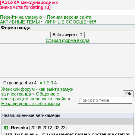
[
АЗБУКА международных
знакомств fordating.ru
]
Перейти на главную
~
Полная версия сайта
АКТИВНЫЕ ТЕМЫ
~
ЛИЧНЫЕ СООБЩЕНИЯ
Форма входа
Войти через uID
Старая форма входа
Страница
4
из
4
«
1
2
3
4
Женский форум - как выйти замуж
за иностранца
»
Общение с
иностранцем, переписка, скайп
»
Незащищенные веб-камеры
Незащищенные веб-камеры
[
61
]
Rosinka
[20.09.2012, 02:23]
Катя, ты пишешь, чт экран меняет размер, поставила старую