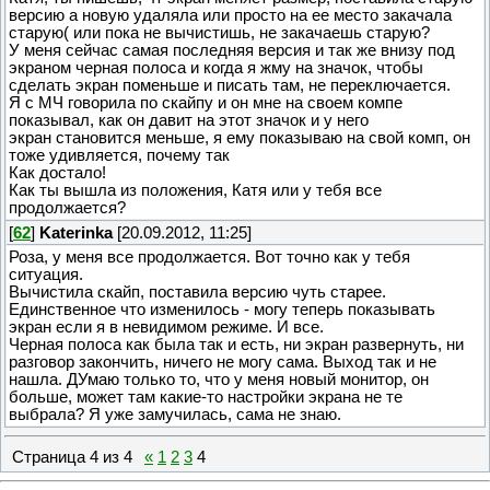
версию а новую удаляла или просто на ее место закачала
старую( или пока не вычистишь, не закачаешь старую?
У меня сейчас самая последняя версия и так же внизу под
экраном черная полоса и когда я жму на значок, чтобы
сделать экран поменьше и писать там, не переключается.
Я с МЧ говорила по скайпу и он мне на своем компе
показывал, как он давит на этот значок и у него
экран становится меньше, я ему показываю на свой комп, он
тоже удивляется, почему так
Как достало!
Как ты вышла из положения, Катя или у тебя все
продолжается?
[
62
]
Katerinka
[20.09.2012, 11:25]
Роза, у меня все продолжается. Вот точно как у тебя
ситуация.
Вычистила скайп, поставила версию чуть старее.
Единственное что изменилось - могу теперь показывать
экран если я в невидимом режиме. И все.
Черная полоса как была так и есть, ни экран развернуть, ни
разговор закончить, ничего не могу сама. Выход так и не
нашла. ДУмаю только то, что у меня новый монитор, он
больше, может там какие-то настройки экрана не те
выбрала? Я уже замучилась, сама не знаю.
Страница
4
из
4
«
1
2
3
4