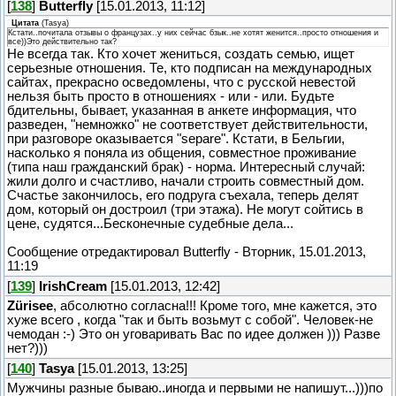
[
138
]
Butterfly
[15.01.2013, 11:12]
Цитата
(
Tasya
)
Кстати..почитала отзывы о французах..у них сейчас бзык..не хотят женится..просто отношения и
все))Это действительно так?
Не всегда так. Кто хочет жениться, создать семью, ищет
серьезные отношения. Те, кто подписан на международных
сайтах, прекрасно осведомлены, что с русской невестой
нельзя быть просто в отношениях - или - или. Будьте
бдительны, бывает, указанная в анкете информация, что
разведен, "немножко" не соответствует действительности,
при разговоре оказывается "separe". Кстати, в Бельгии,
насколько я поняла из общения, совместное проживание
(типа наш гражданский брак) - норма. Интересный случай:
жили долго и счастливо, начали строить совместный дом.
Счастье закончилось, его подруга съехала, теперь делят
дом, который он достроил (три этажа). Не могут сойтись в
цене, судятся...Бесконечные судебные дела...
Сообщение отредактировал
Butterfly
-
Вторник, 15.01.2013,
11:19
[
139
]
IrishCream
[15.01.2013, 12:42]
Zürisee
, абсолютно согласна!!! Кроме того, мне кажется, это
хуже всего , когда "так и быть возьмут с собой". Человек-не
чемодан :-) Это он уговаривать Вас по идее должен ))) Разве
нет?)))
[
140
]
Tasya
[15.01.2013, 13:25]
Мужчины разные бываю..иногда и первыми не напишут...)))по