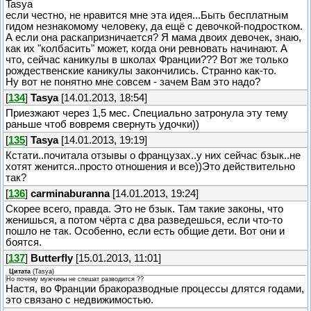
Tasya
если честно, не нравится мне эта идея...Быть бесплатным
гидом незнакомому человеку, да ещё с девочкой-подростком.
А если она раскапризничается? Я мама двоих девочек, знаю,
как их "колбасить" может, когда они ревновать начинают. А
что, сейчас каникулы в школах Франции??? Вот же только
рождественские каникулы закончились. Странно как-то.
Ну вот не понятно мне совсем - зачем Вам это надо?
[
134
]
Tasya
[14.01.2013, 18:54]
Приезжают через 1,5 мес. Специально затронула эту тему
раньше чтоб вовремя свернуть удочки))
[
135
]
Tasya
[14.01.2013, 19:19]
Кстати..почитала отзывы о французах..у них сейчас бзык..не
хотят женится..просто отношения и все))Это действительно
так?
[
136
]
carminaburanna
[14.01.2013, 19:24]
Скорее всего, правда. Это не бзык. Там такие законы, что
женишься, а потом чёрта с два разведешься, если что-то
пошло не так. Особенно, если есть общие дети. Вот они и
боятся.
[
137
]
Butterfly
[15.01.2013, 11:01]
Цитата
(
Tasya
)
Но почему мужчины не спешат разводится ??
Настя, во Франции бракоразводные процессы длятся годами,
это связано с недвижимостью.