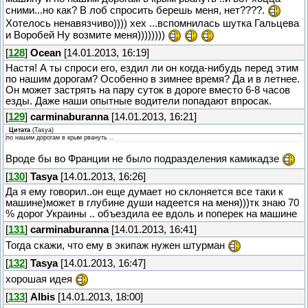
сними...но как? В лоб спросить берешь меня, нет????.
Хотелось ненавязчиво)))) хех ...вспомнилась шутка Гальцева
и Воробей Ну возмите меня))))))))
[
128
]
Ocean
[14.01.2013, 16:19]
Настя! А ты спроси его, ездил ли он когда-нибудь перед этим
по нашим дорогам? Особенно в зимнее время? Да и в летнее.
Он может застрять на пару суток в дороге вместо 6-8 часов
езды. Даже наши опытные водители попадают впросак.
[
129
]
carminaburanna
[14.01.2013, 16:21]
Цитата
(
Tasya
)
по нашим дорогам в крым рвануть ..
Вроде бы во Франции не было подразделения камикадзе
[
130
]
Tasya
[14.01.2013, 16:26]
Да я ему говорил..он еще думает но склоняется все таки к
машине)может в глубине души надеется на меня)))тк знаю 70
% дорог Украины .. объездила ее вдоль и поперек на машине
[
131
]
carminaburanna
[14.01.2013, 16:41]
Тогда скажи, что ему в экипаж нужен штурман
[
132
]
Tasya
[14.01.2013, 16:47]
хорошая идея
[
133
]
Albis
[14.01.2013, 18:00]