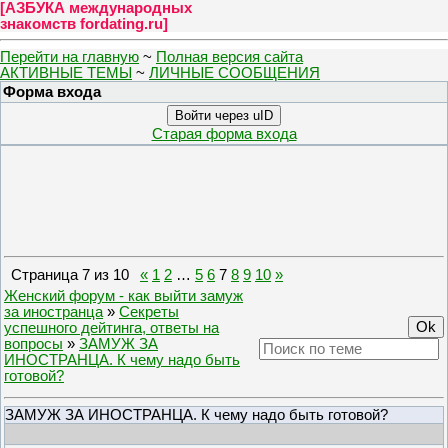
[
АЗБУКА международных
знакомств fordating.ru
]
Перейти на главную
~
Полная версия сайта
АКТИВНЫЕ ТЕМЫ
~
ЛИЧНЫЕ СООБЩЕНИЯ
Форма входа
Войти через uID
Старая форма входа
Страница
7
из
10
«
1
2
…
5
6
7
8
9
10
»
Женский форум - как выйти замуж
за иностранца
»
Секреты
успешного дейтинга, ответы на
вопросы
»
ЗАМУЖ ЗА
ИНОСТРАНЦА. К чему надо быть
готовой?
ЗАМУЖ ЗА ИНОСТРАНЦА. К чему надо быть готовой?