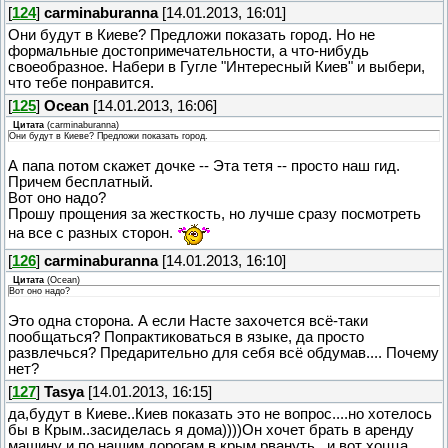
[
124
]
carminaburanna
[14.01.2013, 16:01]
Они будут в Киеве? Предложи показать город. Но не
формальные достопримечательности, а что-нибудь
своеобразное. Набери в Гугле "Интересный Киев" и выбери,
что тебе понравится.
[
125
]
Ocean
[14.01.2013, 16:06]
Цитата
(
carminaburanna
)
Они будут в Киеве? Предложи показать город.
А папа потом скажет дочке -- Эта тетя -- просто наш гид.
Причем бесплатный.
Вот оно надо?
Прошу прощения за жесткость, но лучше сразу посмотреть
на все с разных сторон.
[
126
]
carminaburanna
[14.01.2013, 16:10]
Цитата
(
Ocean
)
Вот оно надо?
Это одна сторона. А если Насте захочется всё-таки
пообщаться? Попрактиковаться в языке, да просто
развлечься? Предарительно для себя всё обдумав.... Почему
нет?
[
127
]
Tasya
[14.01.2013, 16:15]
да,будут в Киеве..Киев показать это не вопрос....но хотелось
бы в Крым..засиделась я дома))))Он хочет брать в аренду
машину и по нашим дорогам в крым рвануть ..и вот хоцца