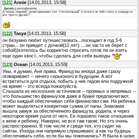
[
121
]
Annie
[14.01.2013, 15:58]
Цитата
(
carminaburanna
)
А теперь подумай: зачем приезжает этот "стеснительный" и хочется ли тебе стоять в очереди из
его "просто друзей"?
[
122
]
Tasya
[14.01.2013, 15:58]
он безумно любит путешествовать...посещает в год 5-6
стран... он приедет с дочкой(11 лет) ....он часто ее берет с
собой))хотелось бы корректно спросить готов ли он взять
еще один хвост...чтобы сделать для себя выводы
[
123
]
Ocean
[14.01.2013, 15:59]
Увы, я думаю, Аня права. Французы иногда даже сразу
оговаривают -- ничего серьезного в будущем. А вот
встретиться для отдыха, побыть у них гидом или подружкой
на время -- это всегда пожалуйста.
Слышала из нескольких источников -- проямых и непрямых --
что большинство франыузов даже в браке предпаочитают,
чтобы каждый обеспечивал себя финансово сам. На ребенка
может выделяться конкретная сумма от папы. Знакомая
вышла замуж за обеспеченного француза, родила, и через
некоторое время ушла от него. Ее поразило такое отношение
к жене и ребенку. Наверно, не все там такие. Но это очень
распространено. В том числе и среди тех, кто сидит на
сайтах. Иногда они напрямую спрашивают, а как ты будешь
обеспечивать себя, если бы мы поженились? Я была в шоке.