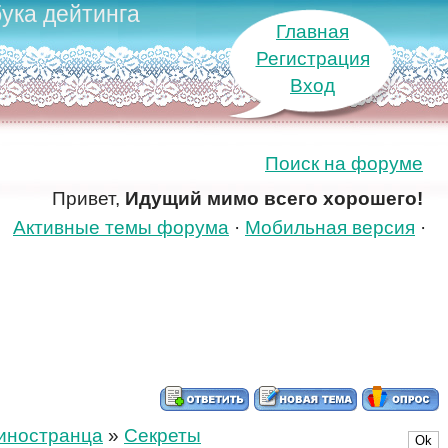
ука дейтинга
Главная
Регистрация
Вход
Поиск на форуме
Привет,
Идущий мимо всего хорошего!
Активные темы форума
·
Мобильная версия
·
 иностранца
»
Секреты