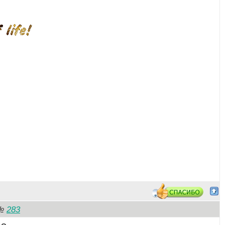
283
№