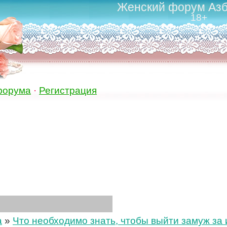
Женский форум Азб
18+
форума
·
Регистрация
а
»
Что необходимо знать, чтобы выйти замуж за