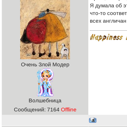
Я думала об э
что-то соотве
всех англичан
Очень Злой Модер
Волшебница
Сообщений:
7164
Offline