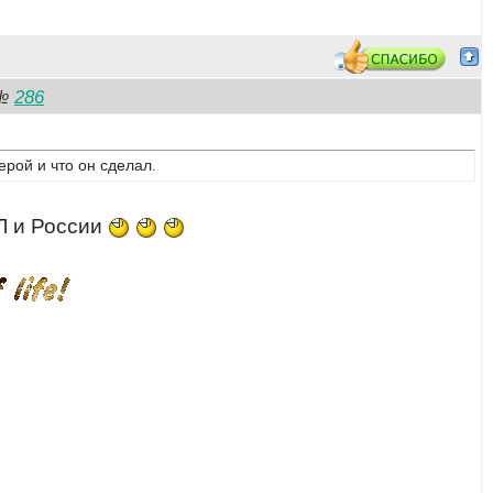
286
№
рой и что он сделал.
ХЛ и России