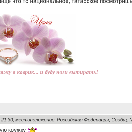
 еще что то национальное, татарское посмотриш
вяжу я коврик... и буду ноги вытирать!
, 21:30, местоположение: Российская Федерация, Сообщ. 
кую кружку