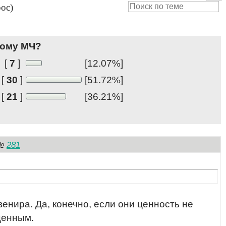
ос)
ному МЧ?
[
7
]
[12.07%]
[
30
]
[51.72%]
[
21
]
[36.21%]
281
№
венира. Да, конечно, если они ценность не
ценным.