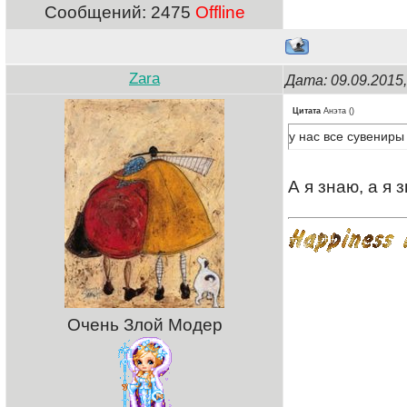
Сообщений:
2475
Offline
Zara
Дата: 09.09.2015
Цитата
Анэта
(
)
у нас все сувениры
А я знаю, а я
Очень Злой Модер