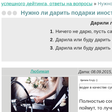
успешного дейтинга, ответы на вопросы
»
Нужно
Нужно ли дарить подарки ино
Дарили 
1
.
Ничего не дарю, пусть с
2
.
Дарила или буду дарить
3
.
Дарила или буду дарить 
Любимая
Дата: 08.09.2015
Цитата
Kingly
(
)
водки в качестве с
Полностью сог
поймут, то лу