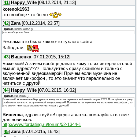
[
41
]
Happy_Wife
[08.12.2014, 21:13]
kotenok1963
,
это вообще что было
[
42
]
Zara
[09.12.2014, 23:57]
Цитата
IrinkaSolnce
(
)
это вообще что было
Реклама это была какого-то тухлого сайта.
Забодали.
[
43
]
Вишенка
[07.01.2015, 15:12]
Боже мой! А зачем вообще давать кому то из интернета свой
емайл адрес???? Пользуйтесь сразу скайпом и только с
вклyюченной видеокамерой! Причем если мужчина не
включает микрофон , то это значит что параллельно он
чатиться с другой!
[
44
]
Happy_Wife
[07.01.2015, 16:32]
Цитата
Вишенка
(
)
Боже мой! А зачем вообще давать кому то из интернета свой емайл адрес???? Пользуйтесь сразу
скайпом и только с вклyюченной видеокамерой! Причем если мужчина не включает микрофон , то
это значит что параллельно он чатиться с другой!
Вишенка
, здравствуйте! представьтесь пожалуйста в теме
для новичков.
http://www.fordating.ru/forum/92-1344-1
[
45
]
Zara
[07.01.2015, 16:43]