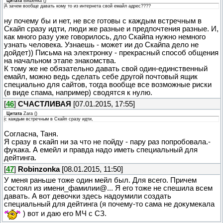
Цитата
Вишенка
(
)
А зачем вообще давать кому то из интернета свой емайл адрес????
ну почему бы и нет, не все готовы с каждым встречным в
Скайп сразу идти, люди же разные и предпочтения разные. И,
как много разу уже говорилось, дло Скайпа нужно немного
узнать человека. Узнаешь - может ии до Скайпа дело не
дойдет)) Письма на электронку - прекрасный способ общения
на начальном этапе знакомства.
К тому же не обязательно давать свой один-единственный
емайл, можно ведь сделать себе другой почтовый ящик
специально для сайтов, тогда вообще все возможные риски
(в виде спама, например) сводятся к нулю.
[
46
]
СЧАСТЛИВАЯ
[07.01.2015, 17:55]
Цитата
Zara
(
)
с каждым встречным в Скайп сразу идти,
Согласна, Таня.
Я сразу в скайп ни за что не пойду - пару раз попробовала.-
фукака. А емейл и правда надо иметь специальный для
дейтинга.
[
47
]
Robinzonka
[08.01.2015, 11:50]
У меня раньше тоже один мейл был. Для всего. Причем
состоял из имени_фамилии@... Я его тоже не спешила всем
давать. А вот девочки здесь надоумили создать
специальный для дейтинга (я почему-то сама не докумекала
) вот и даю его МЧ с СЗ.