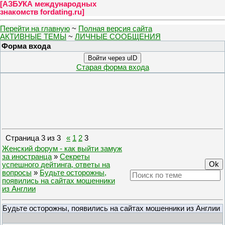
[
АЗБУКА международных
знакомств fordating.ru
]
Перейти на главную
~
Полная версия сайта
АКТИВНЫЕ ТЕМЫ
~
ЛИЧНЫЕ СООБЩЕНИЯ
Форма входа
Войти через uID
Старая форма входа
Страница
3
из
3
«
1
2
3
Женский форум - как выйти замуж
за иностранца
»
Секреты
успешного дейтинга, ответы на
вопросы
»
Будьте осторожны,
появились на сайтах мошенники
из Англии
Будьте осторожны, появились на сайтах мошенники из Англии