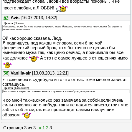
подтверждает слова "Любви все возрасты покорны", и не
просто любви, а ЛЮБВИ!
[
57
]
Avis
[16.07.2013, 14:32]
Цитата
(
Ocean
)
Например, если бы я не прошла уроки с моим бывшим, то не уверена, что смогла бы оценить
нынешние отношения
Ой как хорошо сказала, Люд.
Я подпишусь под каждым словом, если б не мой
феерический первый брак, то я бы точно не ценила бы
нынешнего мужа так, как ценю сейчас, а принимала бы все
как должное
А это не самое лучшее в отношениях имхо
[
58
]
Vanilla-air
[13.08.2013, 12:21]
Я тоже верю в судьбу,но и то что от нас тоже многое зависит
соглашусь.
Цитата
(
Татьяна97
)
Как только я перестаю сильно хотеть случается что-нибудь да приятное !
и со мной также,сколько раз замечала за собой,если очень
сильно желаю чего-нибудь,так и не ладится ничего,стоит мне
забыть об этом,так все проиcxодит самым наилучшим
образом.
Страница
3
из
3
«
1
2
3