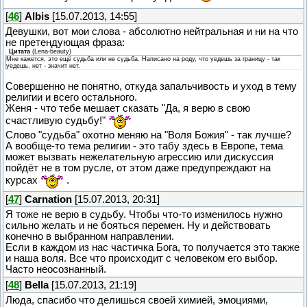
[
46
]
Albis
[15.07.2013, 14:55]
Девушки, вот мои слова - абсолютно нейтральная и ни на что
не претендующая фраза:
Цитата
(
Lena-beauty
)
Мне кажется, это ещё судьба или не судьба. Написано на роду, что уедешь за границу - так
уедешь, нет - значит нет.
Совершенно не понятно, откуда запальчивость и уход в тему
религии и всего остального.
Женя - что тебе мешает сказать "Да, я верю в свою
счастливую судьбу!"
Слово "судьба" охотно меняю на "Воля Божия" - так лучше?
А вообще-то тема религии - это табу здесь в Европе, тема
может вызвать нежелательную агрессию или дискуссия
пойдёт не в том русле, от этом даже предупреждают на
курсах
.
[
47
]
Carnation
[15.07.2013, 20:31]
Я тоже не верю в судьбу. Чтобы что-то изменилось нужно
сильно желать и не бояться перемен. Ну и действовать
конечно в выбранном направлении.
Если в каждом из нас частичка Бога, то получается это также
и наша воля. Все что происходит с человеком его выбор.
Часто неосознанный.
[
48
]
Bella
[15.07.2013, 21:19]
Люда, спасибо что делишься своей химией, эмоциями,