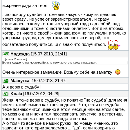
искренне рада за тебя
...по поводу судьбы я тоже выскажусь - кому из девочек
везет сразу , не успеют зарегистрироваться , и сразу
сложилось, а кому то только упорный труд над собой, над
отношениями и тоже "счастливый билетик". Вот я из вторых,
которые ничего в своей жизни авансом не получали, а только
упорным трудом, целеустремленностью и верой, что
обязательно получиться...и я знаю что получиться.
[
49
]
Надежда
[15.07.2013, 21:41]
Цитата
(
Carnation
)
Если в каждом из нас частичка Бога, то получается это также и наша воля.
Очень интересное замечание. Возьму себе на заметку
[
50
]
Машутка
[15.07.2013, 21:47]
А я верю в судьбу !
[
51
]
Koala
[16.07.2013, 04:28]
Женя, я тоже верю в судьбу, но понятие "не судьба" для меня
имеет такой смысл как твоя подпись. Что, если не судьба
тебе познакомится именно в этом месяце или на этом сайте,
то можно дни и ночи там просиживать впустую, а встретишь
своего человека совсем не тогда и не там.
А о том что все-все в наших руках, по моему мнению, это
зависит от категории желаемого ... "да"- если говорить о