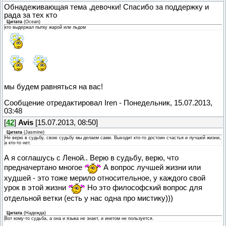
Обнадеживающая тема ,девочки! Спасибо за поддержку и
рада за тех кто
Цитата
(
Ocean
)
кто выдержал пытку жарой или льдом
мы будем равняться на вас!
Сообщение отредактировал
Iren
-
Понедельник, 15.07.2013,
03:48
[
42
]
Avis
[15.07.2013, 08:50]
Цитата
(
Jasmine
)
Не верю в судьбу, свою судьбу мы делаем сами. Выходит кто-то достоин счастья и лучшей жизни,
а кто-то нет.
А я соглашусь с Леной.. Верю в судьбу, верю, что
предначертано многое
А вопрос лучшей жизни или
худшей - это тоже мерило относительное, у каждого свой
урок в этой жизни
Но это философский вопрос для
отдельной ветки (есть у нас одна про мистику)))
Цитата
(
Надежда
)
Вот кому-то судьба, а она и языка не знает, и инетом не пользуется.