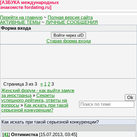
[
АЗБУКА международных
знакомств fordating.ru
]
Перейти на главную
~
Полная версия сайта
АКТИВНЫЕ ТЕМЫ
~
ЛИЧНЫЕ СООБЩЕНИЯ
Форма входа
Войти через uID
Старая форма входа
Страница
3
из
3
«
1
2
3
Женский форум - как выйти замуж
за иностранца
»
Секреты
успешного дейтинга, ответы на
вопросы
»
Как искать при такой
серьезной конкуренции?
Как искать при такой серьезной конкуренции?
[
41
]
Оптимистка
[15.07.2013, 03:45]