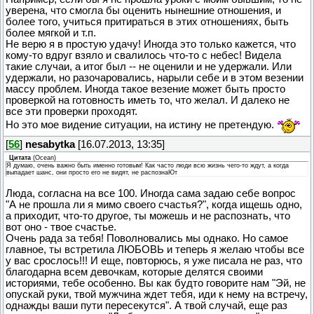
уверена, что смогла бы оценить нынешние отношения, и
более того, учиться притираться в этих отношениях, быть
более мягкой и т.п.
Не верю я в простую удачу! Иногда это только кажется, что
кому-то вдруг взяло и свалилось что-то с небес! Видела
такие случаи, а итог был -- не оценили и не удержали. Или
удержали, но разочаровались, нарыли себе и в этом везении
массу проблем. Иногда такое везение может быть просто
проверкой на готовность иметь то, что желал. И далеко не
все эти проверки проходят.
Но это мое видение ситуации, на истину не претендую.
[
56
]
nesabytka
[16.07.2013, 13:35]
Цитата
(
Ocean
)
Я думаю, очень важно быть именно готовым! Как часто люди всю жизнь чего-то ждут, а когда
выпадает шанс, они просто его не видят, не распознаЮт
Люда, согласна на все 100. Иногда сама задаю себе вопрос
"А не прошла ли я мимо своего счастья?", когда ищешь одно,
а приходит, что-то другое, ты можешь и не распознать, что
вот оно - твое счастье.
Очень рада за тебя! Поволновались мы однако. Но самое
главное, ты встретила ЛЮБОВЬ и теперь я желаю чтобы все
у вас срослось!!! И еще, повторюсь, я уже писала не раз, что
благодарна всем девочкам, которые делятся своими
историями, тебе особенно. Вы как будто говорите нам "Эй, не
опускай руки, твой мужчина ждет тебя, иди к нему на встречу,
однажды ваши пути пересекутся". А твой случай, еще раз