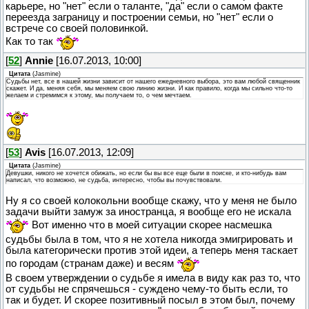
карьере, но "нет" если о таланте, "да" если о самом факте
переезда заграницу и построении семьи, но "нет" если о
встрече со своей половинкой.
Как то так
[
52
]
Annie
[16.07.2013, 10:00]
Цитата
(
Jasmine
)
Судьбы нет, все в нашей жизни зависит от нашего ежедневного выбора, это вам любой священник
скажет. И да, меняя себя, мы меняем свою линию жизни. И как правило, когда мы сильно что-то
желаем и стремимся к этому, мы получаем то, о чем мечтаем.
[
53
]
Avis
[16.07.2013, 12:09]
Цитата
(
Jasmine
)
Девушки, никого не хочется обижать, но если бы вы все еще были в поиске, и кто-нибудь вам
написал, что возможно, не судьба, интересно, чтобы вы почувствовали.
Ну я со своей колокольни вообще скажу, что у меня не было
задачи выйти замуж за иностранца, я вообще его не искала
Вот именно что в моей ситуации скорее насмешка
судьбы была в том, что я не хотела никогда эмигрировать и
была категорически против этой идеи, а теперь меня таскает
по городам (странам даже) и весям
В своем утверждении о судьбе я имела в виду как раз то, что
от судьбы не спрячешься - суждено чему-то быть если, то
так и будет. И скорее позитивный посыл в этом был, почему