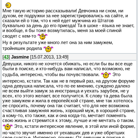
Мне такую историю рассказывали! Девчонка ни сном, ни
духом, ее подружки за нее зарегистрировались на сайте, и
сказали ей о том, что к ней едет мужчина из Штатов
буквально за день до его приезда! Та в шоке - языка не знает,
и вообще, я бы тоже возмутилась, меня за моей спиной
сводят с кем-то
Ну в результате уже много лет она за ним замужем,
тройняшек родила
[
43
]
Jasmine
[15.07.2013, 13:49]
Девушки, никого не хочется обижать, но если бы вы все еще
были в поиске, и кто-нибудь вам написал, что возможно, не
судьба, интересно, чтобы вы почувствовали.
Это
интересно, кстати. Так как не в первый раз, на другом форуме
одна девушка написала, что по ее мнению, суждено далеко
не всем выйти замуж за иностранца и уехать зарубеж, не у
всех, кто этого желает, все получится. К слову та дева была
уже замужем и жила в европейской стране, мне так хотелось
ее спросить, почему она так считает, что для нее возможна
счастливая замужняя жизнь, хороший муж, в хорошей стране,
а кому-то, кто также, как и она когда-то, мечтает поменять
свою жизнь и стремится к этому, лучше и не мечтать о таком.
Это, кстати интересное явление, в этой или иной форме,
но часто звучит именно от уехавших дев и уже обретших
свое счастье. Интересно, почему. От девушек в поиске я