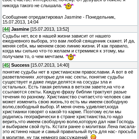
никогда такого не слышала.
Сообщение отредактировал
Jasmine
-
Понедельник,
15.07.2013, 14:04
[
44
]
Jasmine
[15.07.2013, 13:52]
Судьбы нет, все в нашей жизни зависит от нашего
ежедневного выбора, это вам любой священник скажет. И да,
меняя себя, мы меняем свою линию жизни. И как правило,
когда мы сильно что-то желаем и стремимся к этому, мы
получаем то, о чем мечтаем.
[
45
]
Success
[15.07.2013, 14:40]
понятие судьбы нет в христианском православии. А вот в её
разветвлениях ,которые для нас секты, понятие судьбы
существует и даже люди делятся на сосуды зла и
остальных. Есть такая реплика в ветхом завете,на что и
ссылаются секты. Каждую фразу библии трактуют разые
течения по разному. Христианство считает,что человек сам
может изменить свою жизнь,то есть мы имеем свободную
волю,свободный выбор. И меня очень удивляет,когда
христианки говорят о какой-то карме. Поэтому если мы
родились географически в стране христианства,то надо
верить,что имеем свободную волю,которую дал нам Господь
и выбираем свой путь. Кстати ранее о молитвах Лена писала-
это истинно наше и самый правильный путь для нас- просьба
в молитве. ну так немного рассуждений