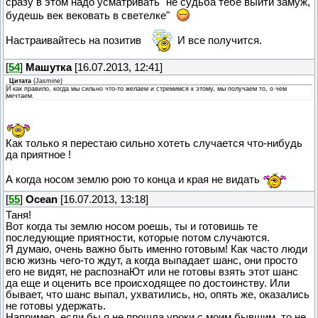
сразу в этом надо усматривать "не судьба тебе выйти замуж,
будешь век вековать в светелке"
Настраивайтесь на позитив
И все получится.
[
54
]
Машутка
[16.07.2013, 12:41]
Цитата
(
Jasmine
)
И как правило, когда мы сильно что-то желаем и стремимся к этому, мы получаем то, о чем
мечтаем.
Как только я перестаю сильно хотеть случается что-нибудь
да приятное !
А когда носом землю рою то конца и края не видать
[
55
]
Ocean
[16.07.2013, 13:18]
Таня!
Вот когда ты землю носом роешь, ты и готовишь те
последующие приятности, которые потом случаются.
Я думаю, очень важно быть именно готовым! Как часто люди
всю жизнь чего-то ждут, а когда выпадает шанс, они просто
его не видят, не распознаЮт или не готовы взять этот шанс
да еще и оценить все происходящее по достоинству. Или
бывает, что шанс выпал, ухватились, но, опять же, оказались
не готовы удержать.
Например, если бы я не прошла уроки с моим бывшим, то не