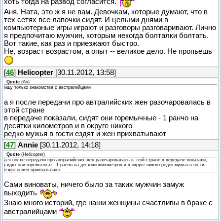
хоть тогда на развод согласится.
Аня, Ната, это ж я не вам. Девочкам, которые думают, что в
тех сетях все лапочки сидят. И целыми днями в
компьютерные игры играют и разговоры разговаривают. Лично
я предпочитаю мужчин, которым некогда болталки болтать.
Вот такие, как раз и приезжают быстро.
Не, возраст возрастом, а опыт -- великое дело. Не пропьешь
[
46
]
Helicopter
[30.11.2012, 13:58]
Quote
(
An
)
ищу только знакомства с австралийцами
а я после передачи про автралийских жен разочаровалась в
этой стране
в передаче показали, сидят они горемычные - 1 ранчо на
десятки километров и в округе никого
редко мужья в гости ездят и жен прихватывают
[
47
]
Annie
[30.11.2012, 14:18]
Quote
(
Helicopter
)
а я после передачи про автралийских жен разочаровалась в этой стране в передаче показали,
сидят они горемычные - 1 ранчо на десятки километров и в округе никого редко мужья в гости
ездят и жен прихватывают
Сами виноваты, ничего было за таких мужчин замуж
выходить
Знаю много историй, где наши женщины счастливы в браке с
австралийцами