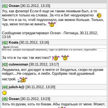
[
41
]
Ocean
[30.11.2012, 13:15]
Угу, как флюгер! Если б еще не таким ленивым был, а то
меняется только на словах. За что и бит неоднократно
Так что я за то, чтоб подползало, как можно больше. Только,
чур, меня потом не винить.
Сообщение отредактировал
Ocean
-
Пятница, 30.11.2012,
13:16
[
42
]
Koala
[30.11.2012, 13:16]
Quote
(
Ocean
)
Мой муж, шикарно выглядящий американец, сидит на фейсбуке и в котнтакте, подползайте
За что ж ты нас так жестоко?
[
43
]
cutewoman
[30.11.2012, 13:17]
Людмилка, вот досидит в инете от безделья, скоро по рукам
пойдет....Не сердись, я любя. Одобряю твой душевный
настрой.
[
44
]
julich-k@
[30.11.2012, 13:20]
[
45
]
Ocean
[30.11.2012, 13:23]
Хоть по рукам, хоть по бокам. Абы подальше от меня. Может,