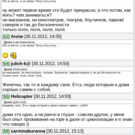
Это ж мечта, а не жизнь! Хочу-хочу-хочу.
ну может первое время это будет прекрасно, а что потом, как
жить? чем заниматься?
ни магазинов, ни кинотеатров, театров, боулингов, парков/
скверов и так до бесконечности
только поля, поля, поля, поля
[
53
]
Annie
[30.11.2012, 14:35]
Quote
(
carminaburanna
)
Это ж мечта, а не жизнь! Хочу-хочу-хочу....
[
54
]
julich-k@
[30.11.2012, 14:50]
Quote
(
Helicopter
)
ни магазинов, ни кинотеатров, театров, боулингов, парков/скверов и так до бесконечности
только поля, поля, поля, поля
Женечка, так то ж каждому свое. Етсь люди которым и дома
хорошо самим с собой.
[
55
]
Helicopter
[30.11.2012, 14:59]
Quote
(
julich-k@
)
каждому свое. Етсь люди которым и дома хорошо самим с собой
дома это одно, а на ранчо в глуши - совсем другое, у меня
был опыт проживания на горе в дали от цивилизации и я знаю
что говорю ))
[
56
]
carminaburanna
[30.11.2012, 15:13]