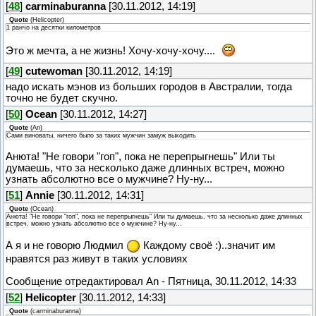
[
48
]
carminaburanna
[30.11.2012, 14:19]
Quote
(
Helicopter
)
1 ранчо на десятки километров
Это ж мечта, а не жизнь! Хочу-хочу-хочу....
[
49
]
cutewoman
[30.11.2012, 14:19]
надо искать мэнов из больших городов в Австралии, тогда
точно не будет скучно.
[
50
]
Ocean
[30.11.2012, 14:27]
Quote
(
An
)
Сами виноваты, ничего было за таких мужчин замуж выходить
Анюта! "Не говори "гоп", пока не перепрыгнешь" Или ты
думаешь, что за несколько даже длинных встреч, можно
узнать абсолютно все о мужчине? Ну-ну...
[
51
]
Annie
[30.11.2012, 14:31]
Quote
(
Ocean
)
Анюта! "Не говори "гоп", пока не перепрыгнешь" Или ты думаешь, что за несколько даже длинных
встреч, можно узнать абсолютно все о мужчине? Ну-ну...
А я и не говорю Людмил
Каждому своё :)..значит им
нравятся раз живут в таких условиях
Сообщение отредактировал
An
-
Пятница, 30.11.2012, 14:33
[
52
]
Helicopter
[30.11.2012, 14:33]
Quote
(
carminaburanna
)