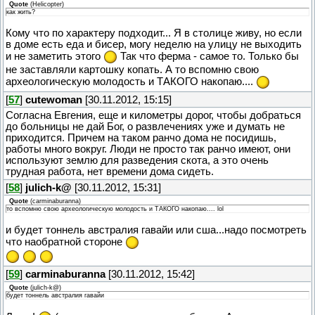
Quote
(
Helicopter
)
как жить?
Кому что по характеру подходит... Я в столице живу, но если
в доме есть еда и бисер, могу неделю на улицу не выходить
и не заметить этого
Так что ферма - самое то. Только бы
не заставляли картошку копать. А то вспомню свою
археологическую молодость и ТАКОГО накопаю....
[
57
]
cutewoman
[30.11.2012, 15:15]
Согласна Евгения, еще и километры дорог, чтобы добраться
до больницы не дай Бог, о развлечениях уже и думать не
приходится. Причем на таком ранчо дома не посидишь,
работы много вокруг. Люди не просто так ранчо имеют, они
используют землю для разведения скота, а это очень
трудная работа, нет времени дома сидеть.
[
58
]
julich-k@
[30.11.2012, 15:31]
Quote
(
carminaburanna
)
то вспомню свою археологическую молодость и ТАКОГО накопаю.... lol
и будет тоннель австралия гавайи или сша...надо посмотреть
что наобратной стороне
[
59
]
carminaburanna
[30.11.2012, 15:42]
Quote
(
julich-k@
)
будет тоннель австралия гавайи