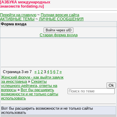
[
АЗБУКА международных
знакомств fordating.ru
]
Перейти на главную
~
Полная версия сайта
АКТИВНЫЕ ТЕМЫ
~
ЛИЧНЫЕ СООБЩЕНИЯ
Форма входа
Войти через uID
Старая форма входа
Страница
3
из
7
«
1
2
3
4
5
6
7
»
Женский форум - как выйти замуж
за иностранца
»
Секреты
успешного дейтинга, ответы на
вопросы
»
Вот бы расширить
возможности и не только сайты
использовать
Вот бы расширить возможности и не только сайты
использовать