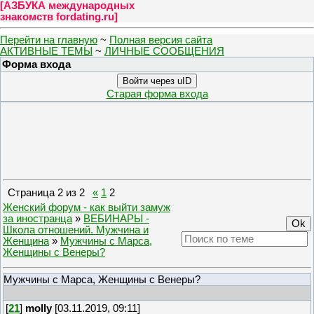
[
АЗБУКА международных
знакомств fordating.ru
]
Перейти на главную
~
Полная версия сайта
АКТИВНЫЕ ТЕМЫ
~
ЛИЧНЫЕ СООБЩЕНИЯ
Форма входа
Войти через uID
Старая форма входа
Страница
2
из
2
«
1
2
Женский форум - как выйти замуж
за иностранца
»
ВЕБИНАРЫ -
Школа отношений. Мужчина и
Женщина
»
Мужчины с Марса,
Женщины с Венеры?
Мужчины с Марса, Женщины с Венеры?
[
21
]
molly
[03.11.2019, 09:11]