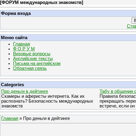
[
ФОРУМ международных знакомств
]
Форма входа
В
Ста
Меню сайта
Главная
Ф О Р У М
Визовые вопросы
Английские тексты
Письма на английском
Обратная связь
Categories
Про деньги в дейтинге
Табу в общении 
Скамеры и аферисты интернета. Как их
Правила безопасн
распознать? Безопасность международных
прекращать пере
знакомств
встрече, если он
Главная
»
Про деньги в дейтинге