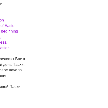
и!
 on
of Easter,
 beginning
,
ess.
aster
гословит Вас в
й день Пасхи,
новое начало
ания,
ивой Пасхи!