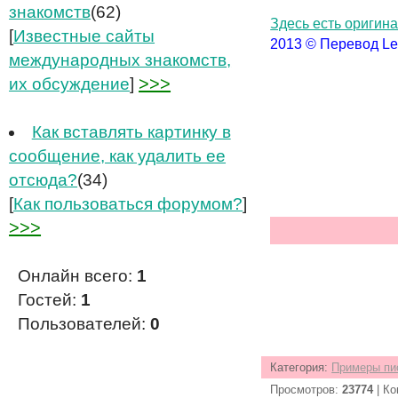
знакомств
(62)
Здесь есть оригин
[
Известные сайты
2013 © Перевод Le
международных знакомств,
>>>
их обсуждение
]
Как вставлять картинку в
сообщение, как удалить ее
отсюда?
(34)
[
Как пользоваться форумом?
]
>>>
Онлайн всего:
1
Гостей:
1
Пользователей:
0
Категория
:
Примеры пи
Просмотров
:
23774
|
Ко