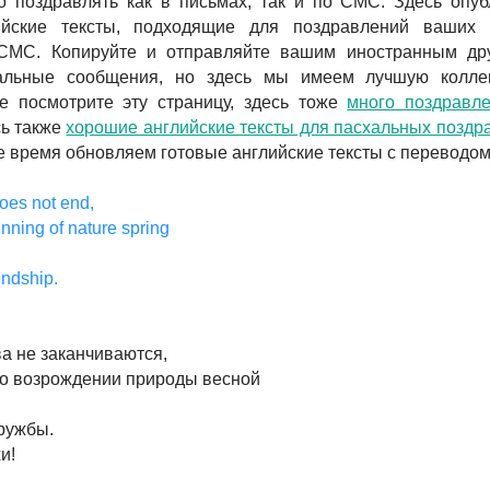
о поздравлять как в письмах, так и по СМС. Здесь опу
ийские тексты, подходящие для поздравлений ваших 
СМС. Копируйте и отправляйте вашим иностранным др
хальные сообщения, но здесь мы имеем лучшую колле
е посмотрите эту страницу, здесь тоже
много поздравл
ь также
хорошие английские тексты для пасхальных поздр
се время обновляем готовые английские тексты с переводом
oes not end,
inning of nature spring
endship.
а не заканчиваются,
 о возрождении природы весной
ружбы.
и!