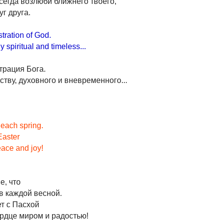
сегда возлюби ближнего твоего,
г друга.
tration of God.
ly spiritual and timeless...
трация Бога.
ству, духовного и вневременного...
 each spring.
Easter
peace and joy!
е, что
в каждой весной.
т с Пасхой
рдце миром и радостью!