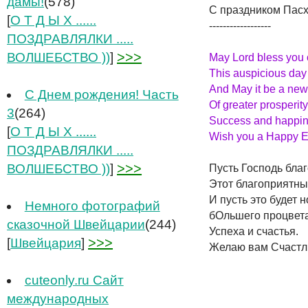
дамы!
(578)
С праздником Пасх
[
О Т Д Ы Х ......
------------------
ПОЗДРАВЛЯЛКИ .....
>>>
ВОЛШЕБСТВО ))
]
May Lord bless you
This auspicious day 
And May it be a new
С Днем рождения! Часть
Of greater prosperity
3
(264)
Success and happin
[
О Т Д Ы Х ......
Wish you a Happy E
ПОЗДРАВЛЯЛКИ .....
>>>
ВОЛШЕБСТВО ))
]
Пусть Господь бла
Этот благоприятны
И пусть это будет 
Немного фотографий
бОльшего процвет
сказочной Швейцарии
(244)
Успеха и счастья.
>>>
[
Швейцария
]
Желаю вам Счастл
cuteonly.ru Сайт
международных