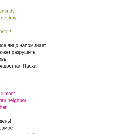
reminds
 destroy
aster!
ное яйцо напоминает
может разрушить
вь.
радостная Пасха!
!
he most
our neighbor
her.
день!
 самое