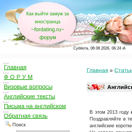
Как выйти замуж за
иностранца
~fordating.ru~
форум
Суббота, 08.08.2026, 06:24 ॐ
Главная
Главная
»
Стать
Ф О Р У М
Визовые вопросы
Английс
Английские тексты
Письма на английском
В этом 2013 году
к
Обратная связь
Поздравляйте в те
Поиск
английские коротк