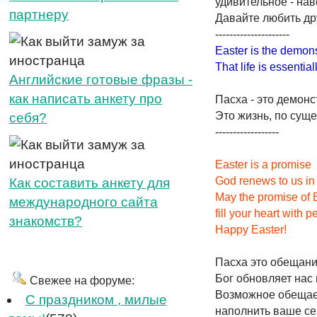
удивительное - нав
партнеру
Давайте любить дру
---------------------
Easter is the demons
That life is essential
Английские готовые фразы -
как написать анкету про
Пасха - это демонс
Это жизнь, по суще
себя?
------------------
Easter is a promise
God renews to us in
Как составить анкету для
May the promise of 
международного сайта
fill your heart with 
знакомств?
Happy Easter!
Пасха это обещани
Бог обновляет нас 
Свежее на форуме:
Возможное обещае
C праздником , милые
наполнить ваше се