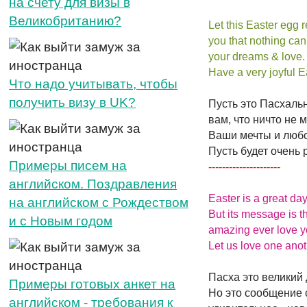
на счету для визы в
Великобританию?
Let this Easter egg 
you that nothing can
your dreams & love.
Have a very joyful E
Что надо учитывать, чтобы
получить визу в UK?
Пусть это Пасхаль
вам, что ничто не 
Ваши мечты и любо
Пусть будет очень 
Примеры писем на
---------------------
английском. Поздравления
Easter is a great day
на английском с Рождеством
But its message is t
и с Новым годом
amazing ever love y
Let us love one anot
Пасха это великий 
Примеры готовых анкет на
Но это сообщение
английском - требования к