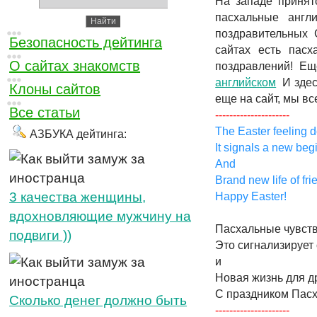
На западе принят
пасхальные англ
поздравительных 
Безопасность дейтинга
сайтах есть пас
О сайтах знакомств
поздравлений! Ещ
английском
И здес
Клоны сайтов
еще на сайт, мы в
Все статьи
---------------------
The Easter feeling d
АЗБУКА дейтинга:
It signals a new beg
And
Brand new life of fri
3 качества женщины,
Happy Easter!
вдохновляющие мужчину на
Пасхальные чувств
подвиги ))
Это сигнализирует
и
Новая жизнь для д
С праздником Пасх
Cколько денег должно быть
---------------------