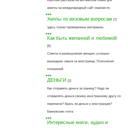
короткие рассказы на английском языке для
анкеты на международный сайт знакомств
Хелпы по визовым вопросам
[7]
здесь только проверенные материалы
Как быть желанной и любимой
[6]
Советы и размышления женщин, успешно
вышедших замуж за иностранца. Психология
отношений
ДЕНЬГИ
[2]
Как отправить деньги за границу? Надо ли
отправлять деньги своему иностранному другу по
переписке? Брать ли деньги у иностранцев?
Банковские счета
Интересные книги, аудио и