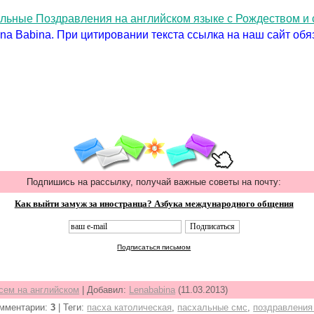
альные Поздравления на английском языке с Рождеством и
na Babina. При цитировании текста ссылка на наш сайт обя
Подпишись на рассылку, получай важные советы на почту:
Как выйти замуж за иностранца? Азбука международного общения
Подписаться письмом
сем на английском
|
Добавил
:
Lenababina
(11.03.2013)
мментарии
:
3
|
Теги
:
пасха католическая
,
пасхальные смс
,
поздравления