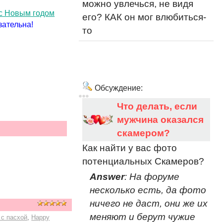
можно увлечься, не видя
 с Новым годом
его? КАК он мог влюбиться-
зательна!
то
Обсуждение:
Что делать, если
мужчина оказался
скамером?
Как найти у вас фото
потенциальных Скамеров?
Answer
: На форуме
несколько есть, да фото
ничего не даст, они же их
меняют и берут чужие
 с пасхой
,
Happy