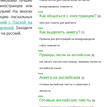
бликованы лучшие
Самоучитель для поиска мужа на сайтах
иностранцев или
международных знакомств
узьям! На многих
Как общаться с иностранцем?
кцию пасхальных
[9]
ений с Пасхой на
простые советы для дейтинга
авлений
. Заходите
Как выделить анкету?
[7]
 на русский.
Правила для фотографий на международном
сайте знакомств
Примеры писем на английском
[6]
как писать письмо иностранцу, примеры писем на
английском языке
Анкета на английском
[2]
готовые английские тексты о характере и
личности
Готовые английские тексты
[8]