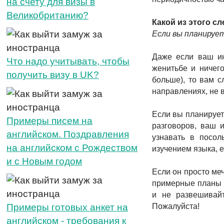
на счету для визы в
Великобританию?
Какой из этого с
Если вы планирует
Даже если ваш ин
Что надо учитывать, чтобы
женитьбе и ничего
получить визу в UK?
больше), то вам с
направлениях, не в
Если вы планирует
Примеры писем на
разговоров, ваш 
английском. Поздравления
узнавать в посол
на английском с Рождеством
изучением языка, е
и с Новым годом
Если он просто меч
примерные планы и 
и не развешивайт
Примеры готовых анкет на
Пожалуйста!
английском - требования к