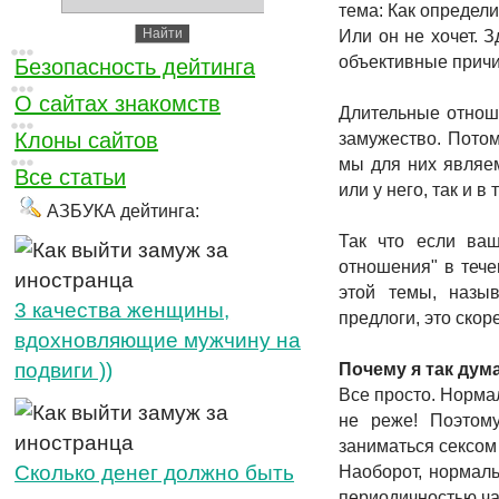
тема: Как определит
Или он не хочет. 
объективные причи
Безопасность дейтинга
О сайтах знакомств
Длительные отноше
Клоны сайтов
замужество. Потом
мы для них являем
Все статьи
или у него, так и в
АЗБУКА дейтинга:
Так что если ваш
отношения" в тече
этой темы, назы
3 качества женщины,
предлоги, это скор
вдохновляющие мужчину на
подвиги ))
Почему я так ду
Все просто. Нормал
не реже! Поэтом
заниматься сексом 
Cколько денег должно быть
Наоборот, нормаль
периодичностью ча