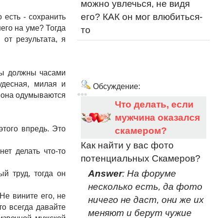
можно увлечься, не видя
его? КАК он мог влюбиться-
о есть - сохранить
него на уме? Тогда
то
 от результата, я
 вы должны часами
удесная, милая и
Обсуждение:
е, она одумываются
Что делать, если
мужчина оказался
этого впредь. Это
скамером?
Как найти у вас фото
нет делать что-то
потенциальных Скамеров?
Answer
: На форуме
й труд, тогда он
несколько есть, да фото
Не вините его, не
ничего не даст, они же их
то всегда давайте
меняют и берут чужие