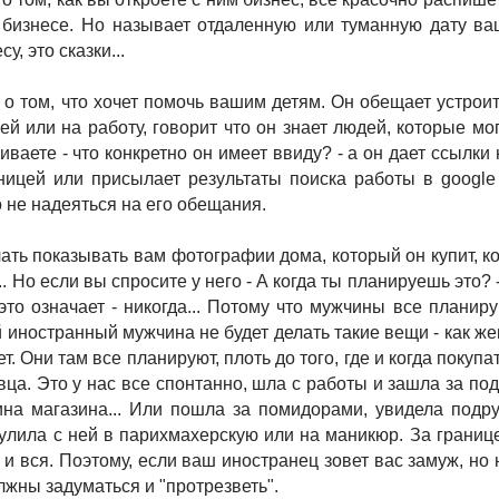
бизнесе. Но называет отдаленную или туманную дату ваш
у, это сказки...
 о том, что хочет помочь вашим детям. Он обещает устрои
ей или на работу, говорит что он знает людей, которые мо
ваете - что конкретно он имеет ввиду? - а он дает ссылки
ницей или присылает результаты поиска работы в google
 не надеяться на его обещания.
ать показывать вам фотографии дома, который он купит, ко
.. Но если вы спросите у него - А когда ты планируешь это? -
 это означает - никогда... Потому что мужчины все планир
 иностранный мужчина не будет делать такие вещи - как же
т. Они там все планируют, плоть до того, где и когда покупа
ца. Это у нас все спонтанно, шла с работы и зашла за под
на магазина... Или пошла за помидорами, увидела подру
улила с ней в парихмахерскую или на маникюр. За границе
 и вся. Поэтому, если ваш иностранец зовет вас замуж, но 
лжны задуматься и "протрезветь".