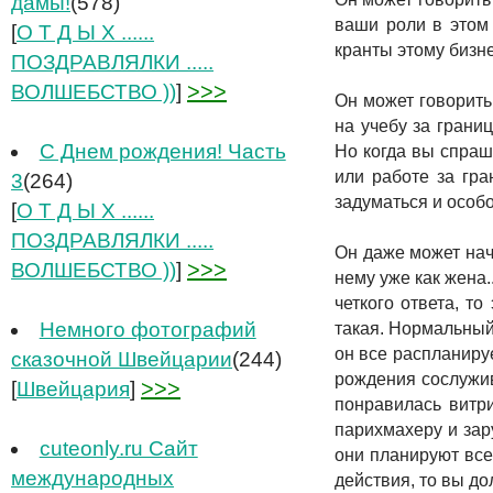
дамы!
(578)
ваши роли в этом 
[
О Т Д Ы Х ......
кранты этому бизнес
ПОЗДРАВЛЯЛКИ .....
>>>
ВОЛШЕБСТВО ))
]
Он может говорить
на учебу за границ
С Днем рождения! Часть
Но когда вы спраши
или работе за гра
3
(264)
задуматься и особо
[
О Т Д Ы Х ......
ПОЗДРАВЛЯЛКИ .....
Он даже может нач
>>>
ВОЛШЕБСТВО ))
]
нему уже как жена.
четкого ответа, то
Немного фотографий
такая. Нормальный
он все распланируе
сказочной Швейцарии
(244)
рождения сослужив
>>>
[
Швейцария
]
понравилась витри
парихмахеру и зар
cuteonly.ru Сайт
они планируют все
международных
действия, то вы до