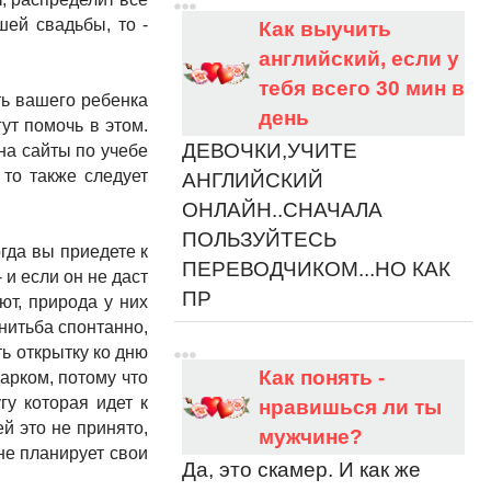
ей свадьбы, то -
Как выучить
английский, если у
тебя всего 30 мин в
ть вашего ребенка
день
гут помочь в этом.
ДЕВОЧКИ,УЧИТЕ
 на сайты по учебе
 то также следует
АНГЛИЙСКИЙ
ОНЛАЙН..СНАЧАЛА
ПОЛЬЗУЙТЕСЬ
гда вы приедете к
ПЕРЕВОДЧИКОМ...НО КАК
 и если он не даст
ПР
уют, природа у них
нитьба спонтанно,
ть открытку ко дню
Как понять -
арком, потому что
гу которая идет к
нравишься ли ты
й это не принято,
мужчине?
не планирует свои
Да, это скамер. И как же