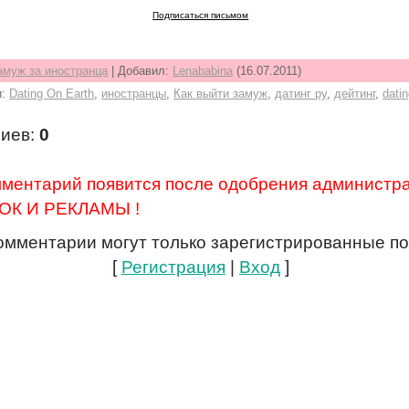
Подписаться письмом
амуж за иностранца
|
Добавил
:
Lenababina
(16.07.2011)
и
:
Dating On Earth
,
иностранцы
,
Как выйти замуж
,
датинг ру
,
дейтинг
,
dati
риев
:
0
ентарий появится после одобрения администра
К И РЕКЛАМЫ !
омментарии могут только зарегистрированные по
[
Регистрация
|
Вход
]