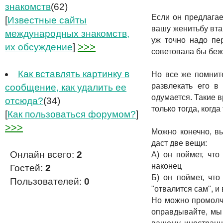
знакомств
(62)
Если он предлагает
[
Известные сайты
вашу женитьбу втай
международных знакомств,
уж точно надо пер
>>>
их обсуждение
]
советовала бы беж
Как вставлять картинку в
Но все же помните
развлекать его в
сообщение, как удалить ее
одумается. Такие в
отсюда?
(34)
только тогда, когда
[
Как пользоваться форумом?
]
>>>
Можно конечно, вы
даст две вещи:
Онлайн всего:
2
А) он поймет, что
наконец
Гостей:
2
Б) он поймет, чт
Пользователей:
0
"отвалится сам", и
Но можно промолча
оправдывайте, мы 