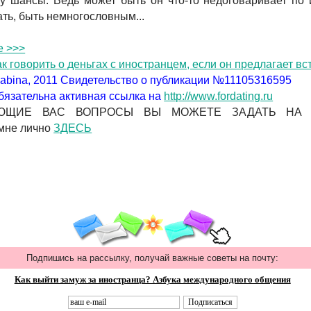
у шансы. Ведь может быть он что-то недоговаривает по 
ть, быть немногословным...
е >>>
ак говорить о деньгах с иностранцем, если он предлагает вс
 Babina, 2011 Свидетельство о публикации №11105316595
бязательна активная ссылка на
http://www.fordating.ru
ЮЩИЕ ВАС ВОПРОСЫ ВЫ МОЖЕТЕ ЗАДАТЬ НА Ф
 мне лично
ЗДЕСЬ
Подпишись на рассылку, получай важные советы на почту:
Как выйти замуж за иностранца? Азбука международного общения