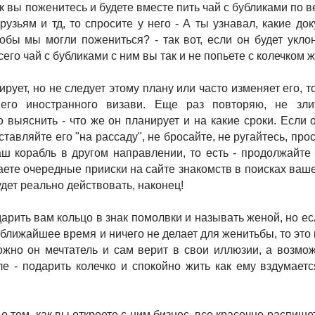
ак вы поженитесь и будете вместе пить чай с бубликами по 
друзьям и тд, то спросите у него - А ты узнавал, какие до
обы мы могли пожениться? - так вот, если он будет укло
всего чай с бубликами с ним вы так и не попьете с колечком ж
рует, но не следует этому плану или часто изменяет его, т
го иностранного визави. Еще раз повторяю, не злит
о выяснить - что же он планирует и на какие сроки. Если 
оставляйте его "на рассаду", не бросайте, не ругайтесь, про
ш корабль в другом направлении, то есть - продолжайте п
аете очередные прииски на сайте знакомств в поисках ваш
удет реально действовать, наконец!
арить вам кольцо в знак помолвки и называть женой, но ес
ближайшее время и ничего не делает для женитьбы, то это 
ожно он мечтатель и сам верит в свои иллюзии, а возмо
е - подарить колечко и спокойно жить как ему вздумает
о том, как вы откроете с ним бизнес, все красочно распише