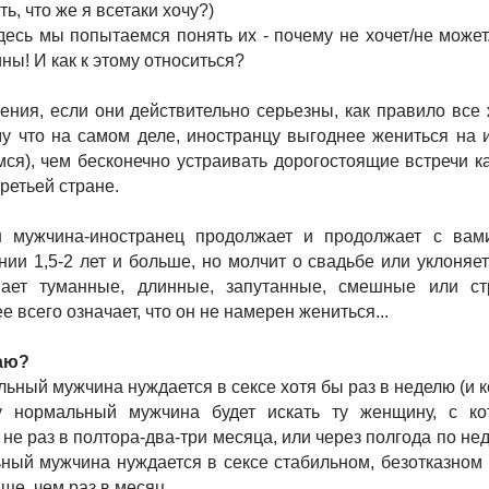
ь, что же я всетаки хочу?)
Здесь мы попытаемся понять их - почему не хочет/не может.
ны! И как к этому относиться?
ния, если они действительно серьезны, как правило все
у что на самом деле, иностранцу выгоднее жениться на 
ся), чем бесконечно устраивать дорогостоящие встречи ка
 третьей стране.
 мужчина-иностранец продолжает и продолжает с вам
нии 1,5-2 лет и больше, но молчит о свадьбе или уклоняе
вает туманные, длинные, запутанные, смешные или ст
ее всего означает, что он не намерен жениться...
маю?
ьный мужчина нуждается в сексе хотя бы раз в неделю (и к
у нормальный мужчина будет искать ту женщину, с ко
не раз в полтора-два-три месяца, или через полгода по не
ный мужчина нуждается в сексе стабильном, безотказном 
ще, чем раз в месяц.