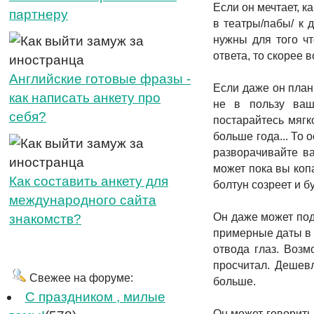
Если он мечтает, к
партнеру
в театры/пабы/ к 
нужны для того чт
ответа, то скорее 
Английские готовые фразы -
Если даже он плани
как написать анкету про
не в пользу ваше
себя?
постарайтесь мягк
больше года... То 
разворачивайте ва
может пока вы коп
Как составить анкету для
болтун созреет и б
международного сайта
Он даже может под
знакомств?
примерные даты в 
отвода глаз. Возм
просчитал. Дешевл
Свежее на форуме:
больше.
C праздником , милые
Он может говорить 