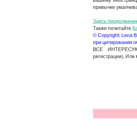
вашему иностранц
привычке умалчива
Здесь продолжени
Также почитайте
К
© Copyright: Lena
при цитировании о
ВСЕ ИНТЕРЕСУ
регистрации). Или