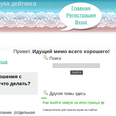
ука дейтинга
Главная
Регистрация
Вход
Привет,
Идущий мимо всего хорошего!
Поиск
нца
ношения с
 что делать?
Другие темы здесь
Как выйти замуж за иностранца
[6]
Самоучитель для поиска мужа на сайтах
лание. (отдельная