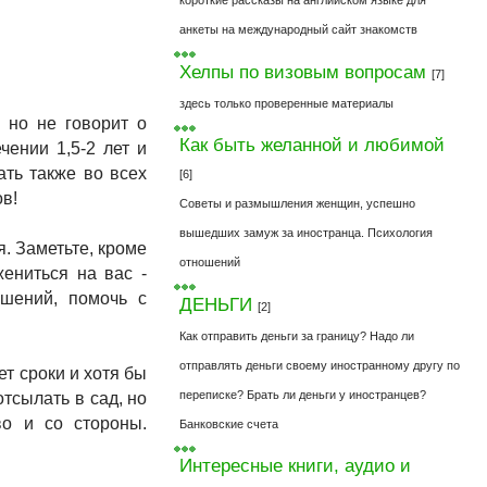
короткие рассказы на английском языке для
анкеты на международный сайт знакомств
Хелпы по визовым вопросам
[7]
здесь только проверенные материалы
 но не говорит о
Как быть желанной и любимой
чении 1,5-2 лет и
ать также во всех
[6]
ов!
Советы и размышления женщин, успешно
вышедших замуж за иностранца. Психология
. Заметьте, кроме
отношений
ениться на вас -
ошений, помочь с
ДЕНЬГИ
[2]
Как отправить деньги за границу? Надо ли
отправлять деньги своему иностранному другу по
ет сроки и хотя бы
переписке? Брать ли деньги у иностранцев?
отсылать в сад, но
во и со стороны.
Банковские счета
Интересные книги, аудио и