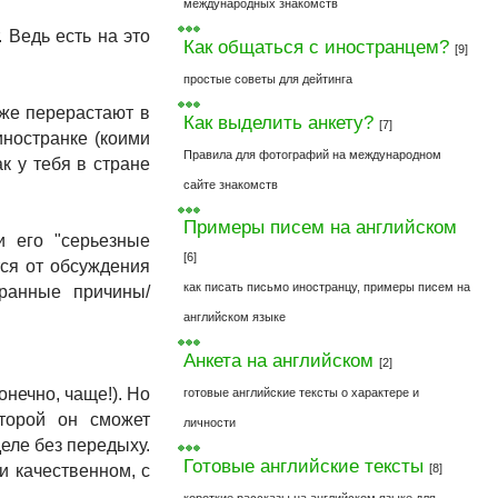
международных знакомств
 Ведь есть на это
Как общаться с иностранцем?
[9]
простые советы для дейтинга
 же перерастают в
Как выделить анкету?
[7]
иностранке (коими
Правила для фотографий на международном
к у тебя в стране
сайте знакомств
Примеры писем на английском
и его "серьезные
[6]
тся от обсуждения
как писать письмо иностранцу, примеры писем на
ранные причины/
английском языке
Анкета на английском
[2]
онечно, чаще!). Но
готовые английские тексты о характере и
торой он сможет
личности
деле без передыху.
Готовые английские тексты
и качественном, с
[8]