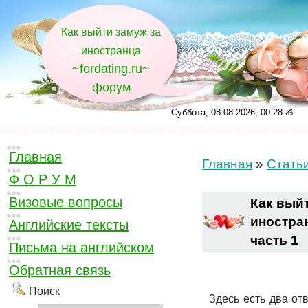
Как выйти замуж за
иностранца
~fordating.ru~
форум
Суббота, 08.08.2026, 00:28 ॐ
Главная
Главная
»
Стать
Ф О Р У М
Визовые вопросы
Как выйт
иностран
Английские тексты
часть 1
Письма на английском
Обратная связь
Поиск
Здесь есть два от