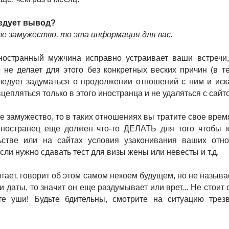
ледует вывод?
е замужество, то эта информация для вас.
остранный мужчина исправно устраивает ваши встречи,
 не делает для этого без конкретных веских причин (в те
ледует задуматься о продолжении отношений с ним и иск
цепляться только в этого иностранца и не удаляться с сайт
е замужество, то в таких отношениях вы тратите свое время
иностранец еще должен что-то ДЕЛАТЬ для того чтобы ж
ьстве или на сайтах условия узаконивания ваших отн
сли нужно сдавать тест для визы жены или невесты и т.д.
тает, говорит об этом самом некоем будущем, но не называ
даты, то значит он еще раздумывает или врет... Не стоит 
е уши! Будьте бдительны, смотрите на ситуацию трез