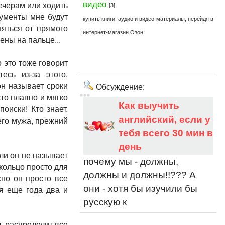
видео
вечерам или ходить
[3]
кументы мне будут
купить книги, аудио и видео-материалы, перейдя в
няться от прямого
интернет-магазин Озон
ены на пальце...
о это тоже говорит
есь из-за этого,
он называет сроки
Обсуждение:
сто плавно и мягко
Как выучить
оиски! Кто знает,
английский, если у
его мужа, прежний
тебя всего 30 мин в
день
ли он не называет
почему мы - должны,
кольцо просто для
должны и должны!!??? А
жно он просто все
они - хотя бы изучили бы
ся еще года два и
русскую к
т, распределит все