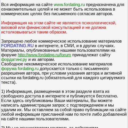
Вся информация на сайте
www.fordating.ru
предназначена для
ознакомительных целей и не может быть использована в
коммерческих целях без письменного согласия авторов.
Информация на этом сайте не является психологической,
визовой или финансовой консультацией и не должна
истолковываться таким образом.
Запрещено любое коммерческое использование материалов
FORDATING.RU
в интернете, в СМИ, и в других случаях.
Материалы, опубликованные нашими пользователями на
форуме
http://www.fordating.ru/forum
принадлежат сайту
фордатинг.ру
и их авторам.
Свободное некоммерческое использование материалов
форума fordating.ru
допускается только с письменного
разрешения автора, при условии указания автора и активной
ссылки на fordating.ru (обязательной для каждого цитируемого
текста).
1) Информация, размещенная в этом разделе взята из
свободного доступа в интернете и публикуется бесплатно.
Если здесь опубликованы Ваши материалы, Вы можете
написать администрации запрос с подтверждением и мы
удалим их. Мы оставляем за собой право публикации на сайте
любой информации присланной нам по почте либо добавленой
на сайте нашими пользователями.
2) Мы
не осуществляем
контроль за действиями