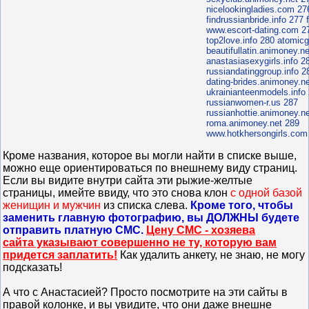
nicelookingladies.com 27
findrussianbride.info 277 
www.escort-dating.com 2
top2love.info 280 atomicg
beautifullatin.animoney.n
anastasiasexygirls.info 2
russiandatinggroup.info 2
dating-brides.animoney.n
ukrainianteenmodels.info
russianwomen-r.us 287
russianhottie.animoney.n
roma.animoney.net 289
www.hotkhersongirls.com
Кроме названия, которое вы могли найти в списке выше,
можно еще ориентироваться по внешнему виду страниц.
Если вы видите внутри сайта эти рыжие-желтые
страницы, имейте ввиду, что это снова клон
с одной базой
женищин и мужчин
из списка слева
.
Кроме того, чтобы
заменить главную фотографию, вы ДОЛЖНЫ будете
отправить платную СМС.
Цену СМС - хозяева
сайта указывают совершенно не ту, которую вам
придется заплатить!
Как удалить анкету, не знаю, не могу
подсказать!
А что с Анастасией? Просто посмотрите на эти сайты в
правой колонке, и вы увидите, что они даже внешне