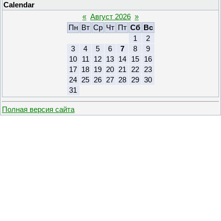
Calendar
«
Август 2026
»
Пн
Вт
Ср
Чт
Пт
Сб
Вс
1
2
3
4
5
6
7
8
9
10
11
12
13
14
15
16
17
18
19
20
21
22
23
24
25
26
27
28
29
30
31
Полная версия сайта