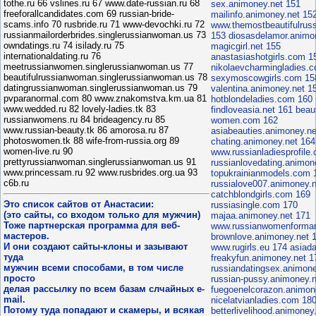
tothe.ru 66 vslines.ru 67 www.date-russian.ru 68
sex.animoney.net 151
freeforallcandidates.com 69 russian-bride-
mailinfo.animoney.net 15
scams.info 70 rusbride.ru 71 www-devochki.ru 72
www.themostbeautifulrus
russianmailorderbrides.singlerussianwoman.us 73
153 diosasdelamor.animo
owndatings.ru 74 isilady.ru 75
magicgirl.net 155
internationaldating.ru 76
anastasiashotgirls.com 1
meetrussianwomen.singlerussianwoman.us 77
nikolaevcharmingladies.
beautifulrussianwoman.singlerussianwoman.us 78
sexymoscowgirls.com 15
datingrussianwoman.singlerussianwoman.us 79
valentina.animoney.net 1
pvparanormal.com 80 www.znakomstva.km.ua 81
hotblondeladies.com 160
www.wedded.ru 82 lovely-ladies.tk 83
findloveasia.net 161 beaut
russianwomens.ru 84 brideagency.ru 85
women.com 162
www.russian-beauty.tk 86 amorosa.ru 87
asiabeauties.animoney.ne
photoswomen.tk 88 wife-from-russia.org 89
chating.animoney.net 164
women-live.ru 90
www.russianladiesprofile
prettyrussianwoman.singlerussianwoman.us 91
russianlovedating.animon
www.princessam.ru 92 www.rusbrides.org.ua 93
topukrainianmodels.com 
c6b.ru
russialove007.animoney.n
catchblondgirls.com 169
Это список сайтов от Анастасии:
russiasingle.com 170
(это сайты, со входом только для мужчин)
majaa.animoney.net 171
Тоже партнерская программа для веб-
www.russianwomenformarr
мастеров.
brownlove.animoney.net 
И они создают сайты-клоны и зазывают
www.rugirls.eu 174 asiada
туда
freakyfun.animoney.net 1
мужчин всеми способами, в том числе
russiandatingsex.animone
просто
russian-pussy.animoney.n
делая рассылку по всем базам слчайных e-
fuegoenelcorazon.animon
mail.
nicelatvianladies.com 18
Потому туда попадают и скамеры, и всякая
betterlivelihood.animoney