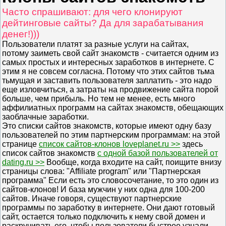
Часто спрашивают: для чего клонируют
дейтинговые сайты? Да для зарабатывания
денег!)))
Пользователи платят за разные услуги на сайтах,
потому заиметь свой сайт знакомств - считается одним из
самых простых и интересных заработков в интернете. С
этим я не совсем согласна. Потому что этих сайтов тьма
тьмущая и заставить пользователя заплатить - это надо
еще изловчиться, а затраты на продвижение сайта порой
больше, чем прибыль. Но тем не менее, есть много
аффилиатных программ на сайтах знакомств, обещающих
заоблачные заработки.
Это списки сайтов знакомств, которые имеют одну базу
пользователей по этим партнерским программам: на этой
странице
список сайтов-клонов loveplanet.ru >>
здесь
список сайтов знакомств
с одной базой пользователей от
dating.ru >>
Вообще, когда входите на сайт, поищите внизу
страницы слова: "Affiliate program" или "Партнерская
программа" Если есть это словосочетание, то это один из
сайтов-клонов! И база мужчин у них одна для 100-200
сайтов.
Иначе говоря, существуют партнерские
программы по заработку в интернете. Они дают готовый
сайт, остается только подключить к нему свой домен и
раскручивать его, чтобы пользователи быстрее узнали