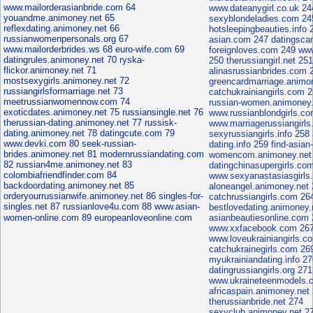
www.mailorderasianbride.com 64
www.dateanygirl.co.uk 24
youandme.animoney.net 65
sexyblondeladies.com 24
reflexdating.animoney.net 66
hotsleepingbeauties.info 
russianwomenpersonals.org 67
asian.com 247 datingsca
www.mailorderbrides.ws 68 euro-wife.com 69
foreignloves.com 249 www
datingrules.animoney.net 70 ryska-
250 therussiangirl.net 251
flickor.animoney.net 71
alinasrussianbrides.com 
mostsexygirls.animoney.net 72
greencardmarriage.animo
russiangirlsformarriage.net 73
catchukrainiangirls.com 2
meetrussianwomennow.com 74
russian-women.animoney.
exoticdates.animoney.net 75 russiansingle.net 76
www.russianblondgirls.c
therussian-dating.animoney.net 77 russisk-
www.marriagerussiangirl
dating.animoney.net 78 datingcute.com 79
sexyrussiangirls.info 258
www.devki.com 80 seek-russian-
dating.info 259 find-asian-
brides.animoney.net 81 modernrussiandating.com
womencom.animoney.net
82 russian4me.animoney.net 83
datingchinasupergirls.co
colombiafriendfinder.com 84
www.sexyanastasiasgirls
backdoordating.animoney.net 85
aloneangel.animoney.net
orderyourrussianwife.animoney.net 86 singles-for-
catchrussiangirls.com 26
singles.net 87 russianlove4u.com 88 www.asian-
bestlovedating.animoney.
asianbeautiesonline.com
women-online.com 89 europeanloveonline.com
www.xxfacebook.com 26
www.loveukrainiangirls.c
catchukrainegirls.com 26
myukrainiandating.info 2
datingrussiangirls.org 271
www.ukraineteenmodels.
africaspain.animoney.net
therussianbride.net 274
sexyclub.animoney.net 2