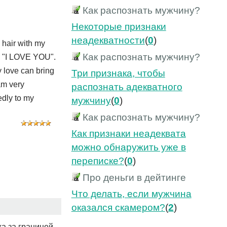
Как распознать мужчину?
Некоторые признаки
неадекватности
(
0
)
l hair with my
Как распознать мужчину?
ing "I LOVE YOU".
y love can bring
Три признака, чтобы
 am very
распознать адекватного
edly to my
мужчину
(
0
)
Как распознать мужчину?
Как признаки неадеквата
можно обнаружить уже в
переписке?
(
0
)
Про деньги в дейтинге
Что делать, если мужчина
оказался скамером?
(
2
)
а за границей,