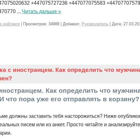
47075020632 +447075727236 +447077075583 +4470770757
4470770
...
Читать дальше »
в дейтинге
| Просмотров: 34988 | Добавил:
Руководитель
| Дата:
27.03.20
ка с иностранцем. Как определить что мужчин
зен?
иностранцем. Как определить что мужчин
И что пора уже его отправлять в корзину?
ьме должны заставить тебя насторожиться? Ниже опублик
еальных писем или из анкет. Просто читайте и анализируйте
арии.