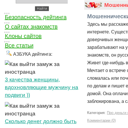
Мошенни
Мошеннически
Безопасность дейтинга
Здесь мы расскаже
О сайтах знакомств
интернете. Сущест
Клоны сайтов
доверчивых женщи
Все статьи
зарабатывают на у
АЗБУКА дейтинга:
знакомств, он русс
Живет где-нибудь 
Мечтает о встрече 
сломалась или поч
3 качества женщины,
по делам и пишет е
вдохновляющие мужчину на
домой. Она оплачив
подвиги ))
заблокирована, а 
Категория:
Про деньги 
Cколько денег должно быть
Комментарии (0)