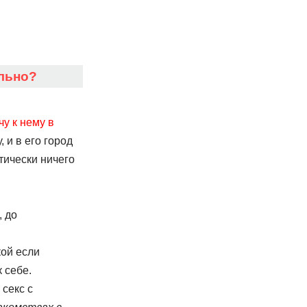
ильно?
чу к нему в
и в его город
ктически ничего
, до
кой если
 себе.
 секс с