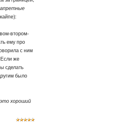
запретные
скайпе):
рвом-втором-
ать ему про
говорила с ним
 Если же
бы сделать
другим было
 это хороший