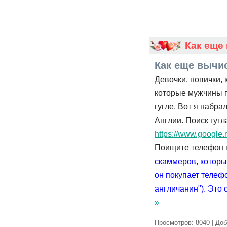
Как еще
Как еще вычи
Девочки, новички, 
которые мужчины пр
гугле. Вот я набра
Англии. Поиск гуг
https://www.googl
Поищите телефон 
скаммеров, которы
он покупает телеф
англичанин"). Это
»
Просмотров: 8040 | До