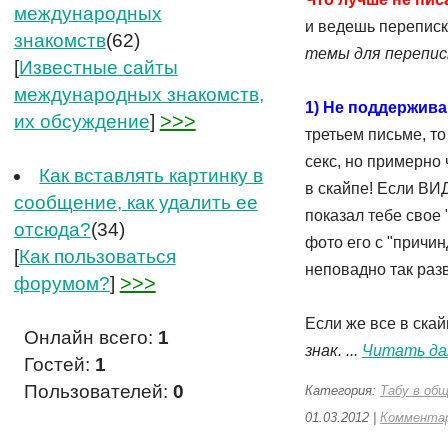
международных
и ведешь переписку
знакомств
(62)
темы для перепис
[
Известные сайты
международных знакомств,
1) Не поддержива
>>>
их обсуждение
]
третьем письме, то
секс, но примерно 
Как вставлять картинку в
в скайпе! Если ВИД
сообщение, как удалить ее
показал тебе свое
отсюда?
(34)
фото его с "причи
[
Как пользоваться
неповадно так разв
>>>
форумом?
]
Если же все в ска
Онлайн всего:
1
знак.
...
Читать да
Гостей:
1
Пользователей:
0
Категория:
Табу в об
01.03.2012
|
Комментар