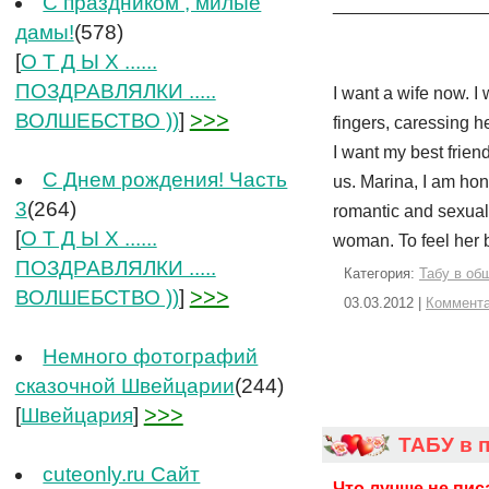
C праздником , милые
_______________
дамы!
(578)
[
О Т Д Ы Х ......
ПОЗДРАВЛЯЛКИ .....
I want a wife now. I 
>>>
ВОЛШЕБСТВО ))
]
fingers, caressing h
I want my best friend
С Днем рождения! Часть
us. Marina, I am hone
3
(264)
romantic and sexual
[
О Т Д Ы Х ......
woman. To feel her 
ПОЗДРАВЛЯЛКИ .....
Категория:
Табу в об
>>>
ВОЛШЕБСТВО ))
]
03.03.2012
|
Коммента
Немного фотографий
сказочной Швейцарии
(244)
>>>
[
Швейцария
]
ТАБУ в 
cuteonly.ru Сайт
Что лучше не пис