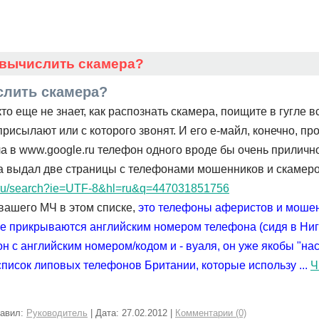
 вычислить скамера?
слить скамера?
кто еще не знает, как распознать скамера, поищите в гугле 
исылают или с которого звонят. И его е-майл, конечно, пр
ла в www.google.ru телефон одного вроде бы очень приличн
ла выдал две страницы с телефонами мошенников и скамеро
e.ru/search?ie=UTF-8&hl=ru&q=447031851756
вашего МЧ в этом списке,
это телефоны аферистов и мошен
е прикрываются английским номером телефона (сидя в Ниг
он с английским номером/кодом и - вуаля, он уже якобы "н
 список липовых телефонов Британии, которые использу
...
Ч
бавил:
Руководитель
| Дата:
27.02.2012
|
Комментарии (0)