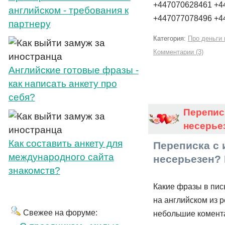
+447070628461 +4
английском - требования к
+447077078496 +
партнеру
Категория:
Про деньги 
Комментарии (3)
Английские готовые фразы -
как написать анкету про
себя?
Перепис
несерье
Как составить анкету для
Переписка с 
международного сайта
несерьезен? 
знакомств?
Какие фразы в пис
на английском из р
Свежее на форуме:
небольшие комент