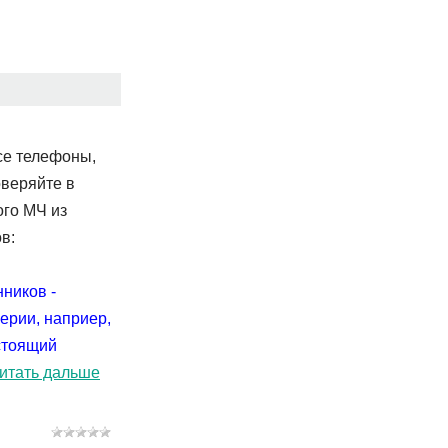
все телефоны,
оверяйте в
ого МЧ из
в:
ников -
ерии, наприер,
астоящий
итать дальше