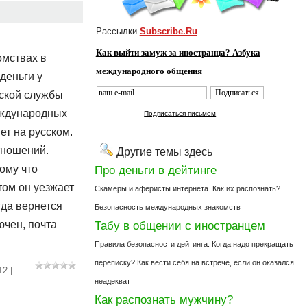
Рассылки
Subscribe.Ru
Как выйти замуж за иностранца? Азбука
омствах в
международного общения
деньги у
ской службы
еждународных
Подписаться письмом
ет на русском.
тношений.
Другие темы здесь
Про деньги в дейтинге
тому что
том он уезжает
Скамеры и аферисты интернета. Как их распознать?
огда вернется
Безопасность международных знакомств
Табу в общении с иностранцем
ючен, почта
Правила безопасности дейтинга. Когда надо прекращать
переписку? Как вести себя на встрече, если он оказался
12
|
неадекват
Как распознать мужчину?