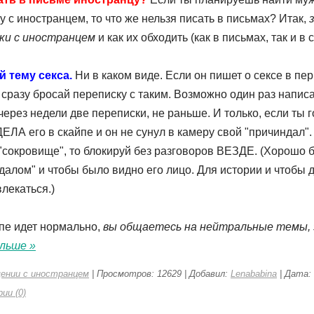
 с иностранцем, то что же нельзя писать в письмах? Итак,
ки с иностранцем
и как их обходить (как в письмах, так и в 
й тему секса.
Ни в каком виде. Если он пишет о сексе в пе
 сразу бросай переписку с таким. Возможно один раз напис
через недели две переписки, не раньше. И только, если ты 
ЕЛА его в скайпе и он не сунул в камеру свой "причиндал".
 "сокровище", то блокируй без разговоров ВЕЗДЕ. (Хорошо 
ндалом" и чтобы было видно его лицо. Для истории и чтобы 
лекаться.)
йпе идет нормально,
вы общаетесь на нейтральные темы,
льше »
щении с иностранцем
| Просмотров: 12629 | Добавил:
Lenababina
| Дата:
ии (0)