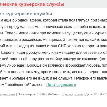
ческие курьерские службы
е курьерские службы
м еще об одной афере, которая стала появляться при знак
вуют продуманные мошеннические схемы, чтобы вымогать 
н. Теперь мошенники при помощи несуществующей курьер
краинских и российских женщинах. Знакомятся на сайте м
кий или выходец из наших стран СНГ, хорошо говорит и пиш
в Европе, ищет русскую жену или женщину для серьезных о
с ней, звонит ей пару раз по скайпу, камеру не включает (по
ему либо еще). Вообще он всячески изображает любовь, по
й, что послал посылку, просит оплатить, дескать - вернет, к
ает и больше его не видит, и не слышит. Телефон его выкл
сам "влюбленный" исчез
...
Читать дальше »
в дейтинге
| Просмотров: 10692 | Добавил:
Руководитель
| Дата:
01.04.20