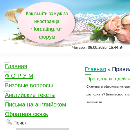
Как выйти замуж за
иностранца
~fordating.ru~
форум
Четверг, 06.08.2026, 16:44 ॐ
Главная
Прави
Главная
»
Ф О Р У М
Про деньги в дейт
Визовые вопросы
Скамеры и аферисты интерне
Английские тексты
распознать? Безопасность 
знакомств
Письма на английском
Обратная связь
Поиск