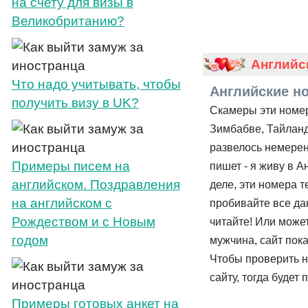
на счету для визы в
Великобританию?
Английс
Что надо учитывать, чтобы
Английские н
получить визу в UK?
Скамеры эти номер
Зимбабве, Тайланд
развелось немерен
Примеры писем на
пишет - я живу в А
английском. Поздравления
деле, эти номера 
на английском с
пробивайте все дан
Рождеством и с Новым
читайте! Или може
годом
мужчина, сайт пока
Чтобы проверить н
сайту, тогда будет 
Примеры готовых анкет на