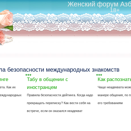
Женский форум Азб
18+
ла безопасности международных знакомств
инге
Табу в общении с
Как распозна
иностранцем
та. Как их
Чаще неадеквата мож
международных
Правила безопасности дейтинга. Когда надо
манере общения, по п
прекращать переписку? Как вести себя на
его требованиям
встрече, если он оказался неадекват