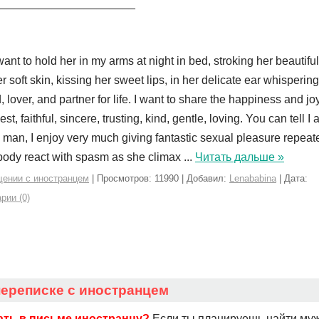
______________________
want to hold her in my arms at night in bed, stroking her beautifu
er soft skin, kissing her sweet lips, in her delicate ear whisper
, lover, and partner for life. I want to share the happiness and jo
st, faithful, sincere, trusting, kind, gentle, loving. You can tell I
 man, I enjoy very much giving fantastic sexual pleasure repeat
body react with spasm as she climax
...
Читать дальше »
щении с иностранцем
| Просмотров: 11990 | Добавил:
Lenababina
| Дата:
рии (0)
переписке с иностранцем
ать в письме иностранцу?
Если ты планируешь найти муж